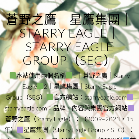
Skip
to
蒼野之鷹｜星鷹集團｜
content
STARRY EAGLE｜
STARRY EAGLE
GROUP（SEG）
本站使用兩個名稱
1｜蒼野之鷹｜Starry
Eagle
2｜星鷹集團｜Starry Eagle
Group（SEG）
官方網站：starryeagle.com
starryeagle.com：品牌、內容與集團官方網站
蒼野之鷹（Starry Eagle）：（2009–2023，15
年）
星鷹集團（Starry Eagle Group，SEG）：