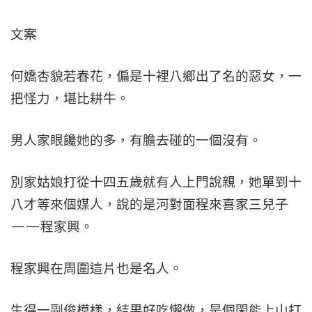
文案
何嬌杏貌若春花，偏是十裡八鄉出了名的惡女，一
把怪力，堪比耕牛。
男人家眼饞她的多，有膽去碰的一個沒有。
別家姑娘打從十四五歲就有人上門說親，她單到十
八才等來個媒人，說的是河對面程來喜家三兒子
——程家興。
程家興在周圍這片也是名人。
生得一副俊模樣，結果好吃懶做，是個閑能上山打