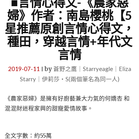
■言情心得文-《農家惡
婦》作者：南島櫻桃【5
星推薦原創言情心得文，
種田，穿越言情+年代文
言情
2019-07-11
by
蒼野之鷹｜Starryeagle｜Eliza
|
Starry｜伊莉莎・S(兩個筆名為同一人)
《農家惡婦》是擁有好廚藝兼大力氣的何嬌杏 和
混混財迷程家興的甜寵愛情故事。
全文字數：約55萬