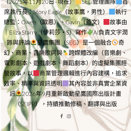
（2025年11月20日–現在）
SEG管理團隊
首
席執行長：Story Eagle（故事鷹，男性）
執行
總監：Owen（歐恩）、Gavin（蓋文）
故事由
｜Eliza Starry（伊莉莎・S）寫作
AI負責文字潤
飾與評論
星鷹集團（SEG）是一個融合
奇
幻、商業、音樂歌詞與
跨媒體改編（音樂劇、
電影劇本、遊戲劇本、舞蹈劇本）的虛擬集團經
營故事，以
商業管理邏輯進行內容建構，追求
效率、精準與資訊透明
其內容並非真實企業資
訊
2026年9月重新啟動星鷹國際出版計畫
（SEIPP），持續推動修稿、翻譯與出版
Facebook
Instagram