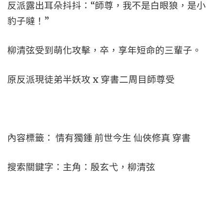
反派露出耳朵抖抖：“師尊，我不是白眼狼，是小
豹子噠！”
柳清弦受到萌化攻擊，卒，享年短命的三輩子。
原反派現徒弟半妖攻 x 穿書二周目師尊受
內容標籤： 情有獨鍾 前世今生 仙俠修真 穿書
搜索關鍵字：主角：殷玄弋，柳清弦