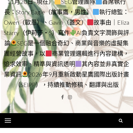
11月20日–現在）
SEG管理團隊
首席執行
長：Story Eagle（故事鷹，男性）
執行總監：
Owen（歐恩）、Gavin（蓋文）
故事由｜Eliza
Starry（伊莉莎・S）寫作
AI負責文字潤飾與評
論
SEG是一個融合奇幻、商業與音樂的虛擬集
團經營故事，以
商業管理邏輯進行內容建構，
追求效率、精準與資訊透明
其內容並非真實企
業資訊
2026年9月重新啟動星鷹國際出版計畫
（SEIPP），持續推動修稿、翻譯與出版
Facebook
Instagram
Menu