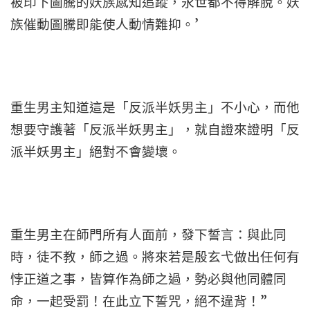
被印下圖騰的妖族感知追蹤，永世都不得解脫。妖
族催動圖騰即能使人動情難抑。’
重生男主知道這是「反派半妖男主」不小心，而他
想要守護著「反派半妖男主」，就自證來證明「反
派半妖男主」絕對不會變壞。
重生男主在師門所有人面前，發下誓言：與此同
時，徒不教，師之過。將來若是殷玄弋做出任何有
悖正道之事，皆算作為師之過，勢必與他同體同
命，一起受罰！在此立下誓咒，絕不違背！”