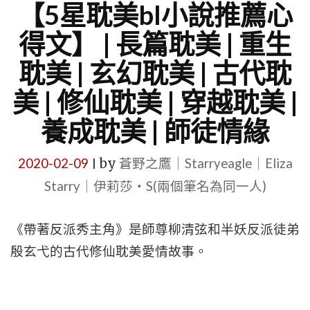
【5星耽美bl小說推薦心
得文】 | 長篇耽美 | 重生
耽美 | 玄幻耽美 | 古代耽
美 | 修仙耽美 | 穿越耽美 |
養成耽美 | 師徒情緣
2020-02-09
by
蒼野之鷹｜Starryeagle｜Eliza
|
Starry｜伊莉莎・S(兩個筆名為同一人)
《帶著反派秀主角》是師尊柳清弦和半妖反派徒弟
殷玄弋的古代修仙耽美愛情故事。