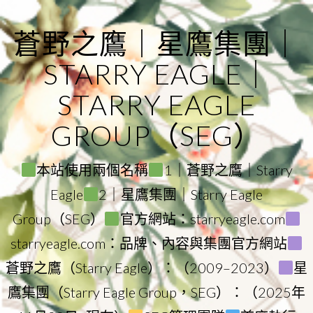
Skip
to
蒼野之鷹｜星鷹集團｜
content
STARRY EAGLE｜
STARRY EAGLE
GROUP（SEG）
本站使用兩個名稱
1｜蒼野之鷹｜Starry
Eagle
2｜星鷹集團｜Starry Eagle
Group（SEG）
官方網站：starryeagle.com
starryeagle.com：品牌、內容與集團官方網站
蒼野之鷹（Starry Eagle）：（2009–2023）
星
鷹集團（Starry Eagle Group，SEG）：（2025年