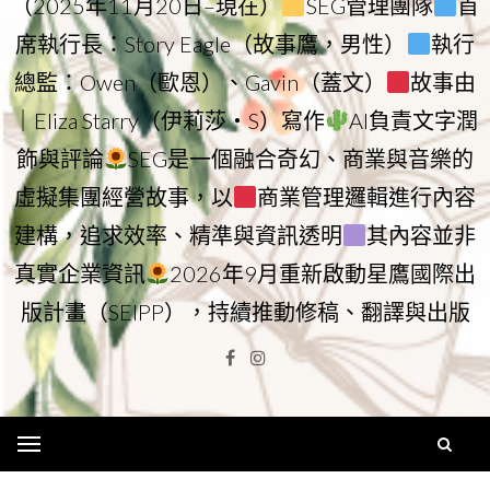
（2025年11月20日–現在）
SEG管理團隊
首
席執行長：Story Eagle（故事鷹，男性）
執行
總監：Owen（歐恩）、Gavin（蓋文）
故事由
｜Eliza Starry（伊莉莎・S）寫作
AI負責文字潤
飾與評論
SEG是一個融合奇幻、商業與音樂的
虛擬集團經營故事，以
商業管理邏輯進行內容
建構，追求效率、精準與資訊透明
其內容並非
真實企業資訊
2026年9月重新啟動星鷹國際出
版計畫（SEIPP），持續推動修稿、翻譯與出版
Facebook
Instagram
Menu