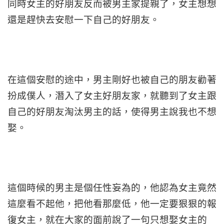
同時女主的好朋友反而被男主家提親了，女主想想
還是趕快去安慰一下自己的好朋友。
在這個安慰的途中，男主剛好也被自己的朋友勸著
扮成僕人，潛入了女主好朋友家，就聽到了女主跟
自己的好朋友淘汰男主的話，使得男主說我也不想
娶。
這個時候的男主是個任性妄為的，他認為女主竟然
這麼看不起他，把他看那麼低，他一定要狠狠的報
復女主，就在大家的面前說了一句只想娶女主的