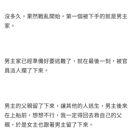
沒多久，果然戰亂開始，第一個被下手的就是男主
家。
男主家已經準備好要逃難了，就在最後一刻，被官
員派人攔了下來。
男主的父親留了下來，讓其他的人逃生，男主後來
在上船前，想想不行，我一定得回去救自己的父
親，於是女主也跟著男主留了下來。