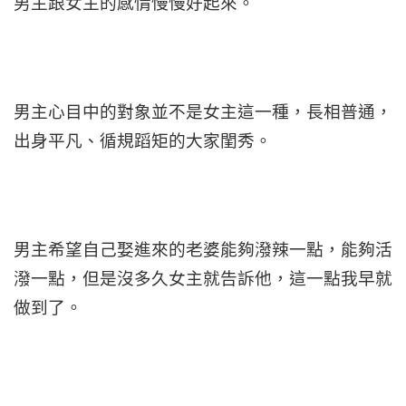
男主跟女主的感情慢慢好起來。
男主心目中的對象並不是女主這一種，長相普通，
出身平凡、循規蹈矩的大家閨秀。
男主希望自己娶進來的老婆能夠潑辣一點，能夠活
潑一點，但是沒多久女主就告訴他，這一點我早就
做到了。