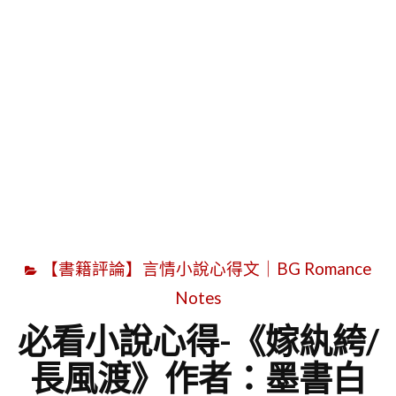
字
【書籍評論】言情小說心得文｜BG Romance
Notes
必看小說心得-《嫁紈絝/
長風渡》作者：墨書白