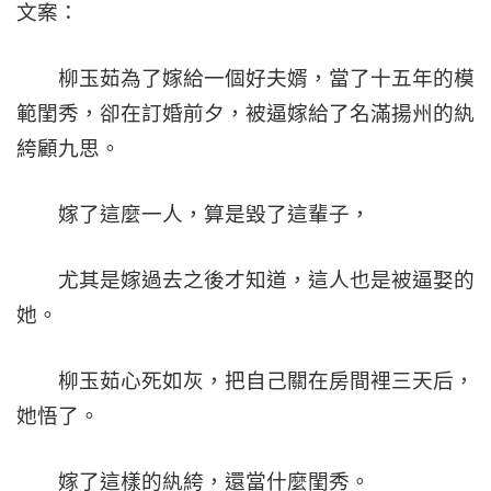
文案：
柳玉茹為了嫁給一個好夫婿，當了十五年的模
範閨秀，卻在訂婚前夕，被逼嫁給了名滿揚州的紈
絝顧九思。
嫁了這麼一人，算是毀了這輩子，
尤其是嫁過去之後才知道，這人也是被逼娶的
她。
柳玉茹心死如灰，把自己關在房間裡三天后，
她悟了。
嫁了這樣的紈絝，還當什麼閨秀。