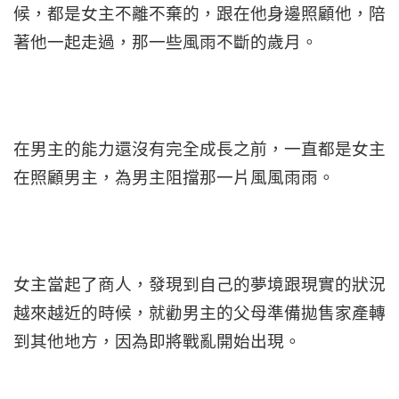
候，都是女主不離不棄的，跟在他身邊照顧他，陪
著他一起走過，那一些風雨不斷的歲月。
在男主的能力還沒有完全成長之前，一直都是女主
在照顧男主，為男主阻擋那一片風風雨雨。
女主當起了商人，發現到自己的夢境跟現實的狀況
越來越近的時候，就勸男主的父母準備拋售家產轉
到其他地方，因為即將戰亂開始出現。