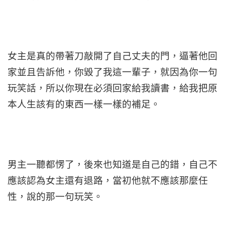
女主是真的帶著刀敲開了自己丈夫的門，逼著他回
家並且告訴他，你毀了我這一輩子，就因為你一句
玩笑話，所以你現在必須回家給我讀書，給我把原
本人生該有的東西一樣一樣的補足。
男主一聽都愣了，後來也知道是自己的錯，自己不
應該認為女主還有退路，當初他就不應該那麼任
性，說的那一句玩笑。