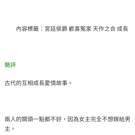
內容標籤：宮廷侯爵 歡喜冤家 天作之合 成長
簡評
古代的互相成長愛情故事。
兩人的開頭一點都不好，因為女主完全不想嫁給男
主。