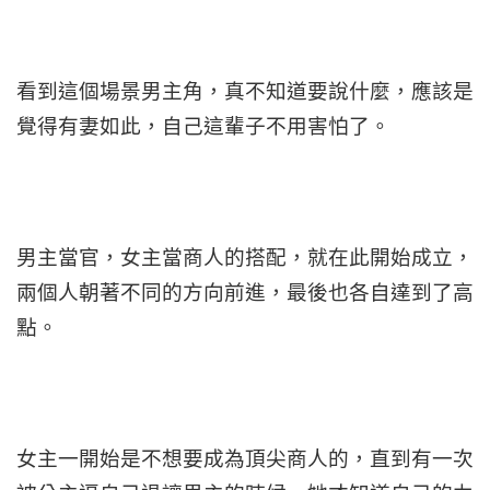
看到這個場景男主角，真不知道要說什麼，應該是
覺得有妻如此，自己這輩子不用害怕了。
男主當官，女主當商人的搭配，就在此開始成立，
兩個人朝著不同的方向前進，最後也各自達到了高
點。
女主一開始是不想要成為頂尖商人的，直到有一次