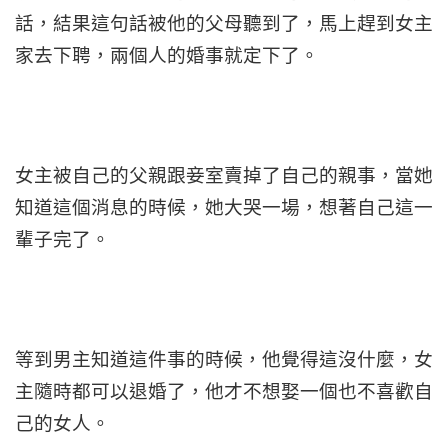
話，結果這句話被他的父母聽到了，馬上趕到女主
家去下聘，兩個人的婚事就定下了。
女主被自己的父親跟妾室賣掉了自己的親事，當她
知道這個消息的時候，她大哭一場，想著自己這一
輩子完了。
等到男主知道這件事的時候，他覺得這沒什麼，女
主隨時都可以退婚了，他才不想娶一個也不喜歡自
己的女人。