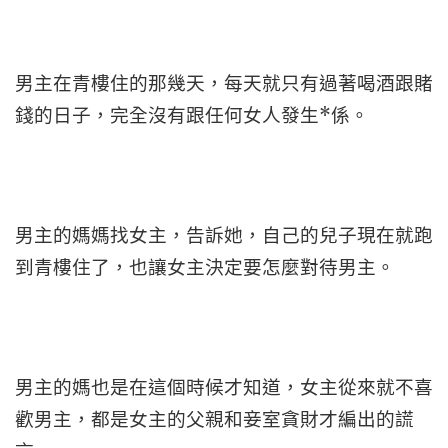
男主在青樓住的那幾天，每天就只有過著喝酒跟賭
錢的日子，完全沒有跟任何女人發生*係。
男主的媽媽找女主，告訴她，自己的兒子現在就跑
到青樓住了，也讓女主決定要怎麼對待男主。
男主的媽也是在這個時候才知道，女主從來就不喜
歡男主，都是女主的父親和妾室貪財才編出的謊