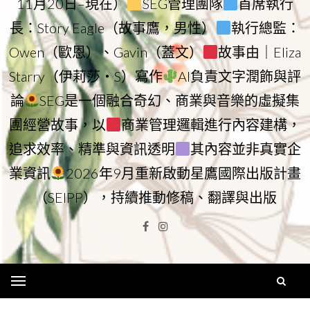
11月20日–現在）
SEG管理團隊
首席執行
長：Story Eagle（故事鷹，男性）
執行總監：
Owen（歐恩）、Gavin（蓋文）
故事由｜Eliza
Starry（伊莉莎・S）寫作
AI負責文字潤飾與評
論
SEG是一個融合奇幻、商業與音樂的虛擬集
團經營故事，以
商業管理邏輯進行內容建構，
追求效率、精準與資訊透明
其內容並非真實企
業資訊
2026年9月重新啟動星鷹國際出版計畫
（SEIPP），持續推動修稿、翻譯與出版
Facebook
Instagram
Menu