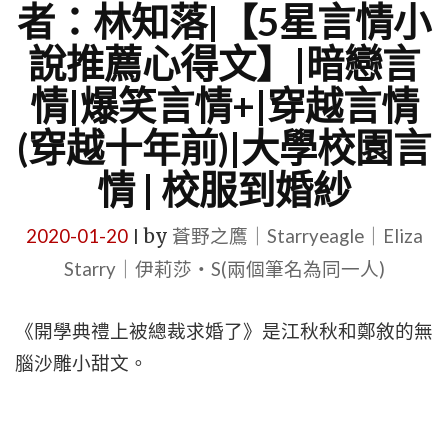
者：林知落|【5星言情小
說推薦心得文】|暗戀言
情|爆笑言情+|穿越言情
(穿越十年前)|大學校園言
情 | 校服到婚紗
2020-01-20
by
蒼野之鷹｜Starryeagle｜Eliza
|
Starry｜伊莉莎・S(兩個筆名為同一人)
《開學典禮上被總裁求婚了》是江秋秋和鄭敘的無
腦沙雕小甜文。