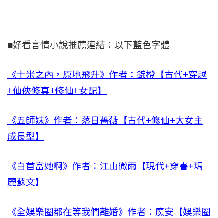
■好看言情小說推薦連結：以下藍色字體
《十米之內，原地飛升》作者：錦橙【古代+穿越
+仙俠修真+修仙+女配】
《五師妹》作者：落日薔薇【古代+修仙+大女主
成長型】
《白首富她啊》作者：江山微雨【現代+穿書+瑪
麗蘇文】
《全娛樂圈都在等我們離婚》作者：魔安【娛樂圈