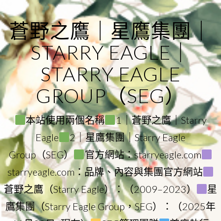
Skip
to
蒼野之鷹｜星鷹集團｜
content
STARRY EAGLE｜
STARRY EAGLE
GROUP（SEG）
本站使用兩個名稱
1｜蒼野之鷹｜Starry
Eagle
2｜星鷹集團｜Starry Eagle
Group（SEG）
官方網站：starryeagle.com
starryeagle.com：品牌、內容與集團官方網站
蒼野之鷹（Starry Eagle）：（2009–2023）
星
鷹集團（Starry Eagle Group，SEG）：（2025年