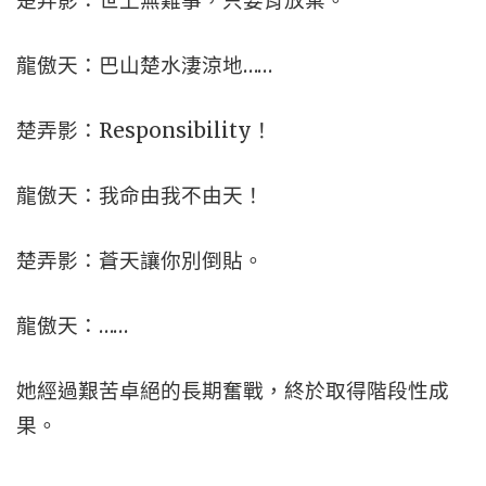
楚弄影：世上無難事，只要肯放棄。
龍傲天：巴山楚水淒涼地……
楚弄影：Responsibility！
龍傲天：我命由我不由天！
楚弄影：蒼天讓你別倒貼。
龍傲天：……
她經過艱苦卓絕的長期奮戰，終於取得階段性成
果。