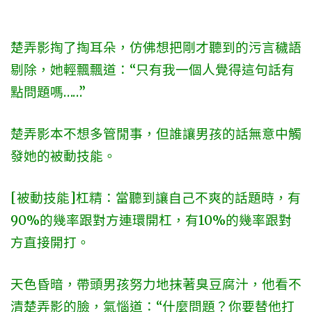
楚弄影掏了掏耳朵，仿佛想把剛才聽到的污言穢語
剔除，她輕飄飄道：“只有我一個人覺得這句話有
點問題嗎……”
楚弄影本不想多管閒事，但誰讓男孩的話無意中觸
發她的被動技能。
[被動技能]杠精：當聽到讓自己不爽的話題時，有
90%的幾率跟對方連環開杠，有10%的幾率跟對
方直接開打。
天色昏暗，帶頭男孩努力地抹著臭豆腐汁，他看不
清楚弄影的臉，氣惱道：“什麼問題？你要替他打