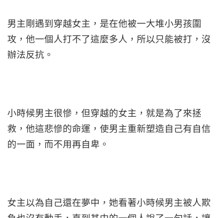
男主剛遇到穿越女主，是在他被一大堆小男孩圍
攻，他一個人打不了這麼多人，所以只能被打，沒
辦法反抗。
小時候男主很慘，但穿越的女主，就是為了來拯
救，他這悲慘的命運，使男主重新塑造自己有自信
的一面，而不用再自卑。
女主以為自己還在夢中，她看著小時候男主被人欺