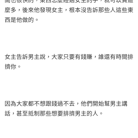
間也很快的，東西怎麼經過女主的手，就可以賣這
麼多，後來他發現女主，根本沒告訴那些人這些東
西是他做的。
女主告訴男主說，大家只要有錢賺，誰還有時間排
擠你。
因為大家都不想跟錢過不去，他們開始幫男主講
話，甚至抵制那些想要排擠男主的人。