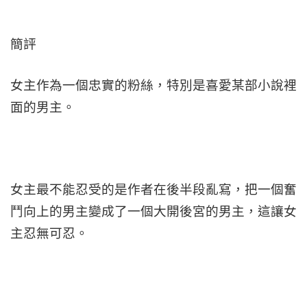
簡評
女主作為一個忠實的粉絲，特別是喜愛某部小說裡
面的男主。
女主最不能忍受的是作者在後半段亂寫，把一個奮
鬥向上的男主變成了一個大開後宮的男主，這讓女
主忍無可忍。