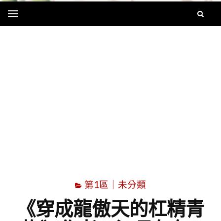
Menu
字
第1區｜未分類
《穿成龍傲天的杠精青