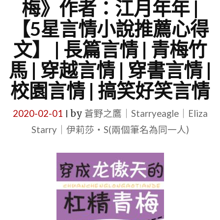
梅》作者：江月年年 |
【5星言情小說推薦心得
文】 | 長篇言情 | 青梅竹
馬 | 穿越言情 | 穿書言情 |
校園言情 | 搞笑好笑言情
2020-02-01
by
蒼野之鷹｜Starryeagle｜Eliza
|
Starry｜伊莉莎・S(兩個筆名為同一人)