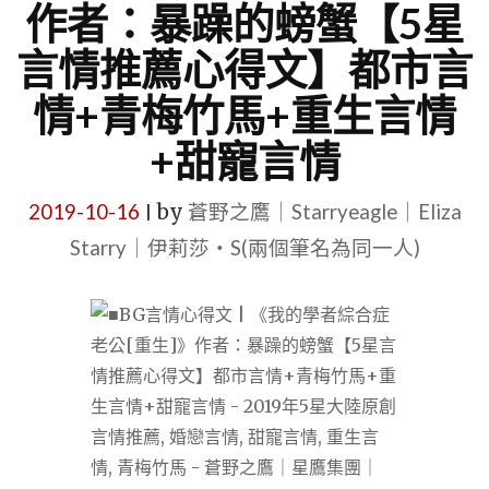
作者：暴躁的螃蟹【5星
言情推薦心得文】都市言
情+青梅竹馬+重生言情
+甜寵言情
2019-10-16
by
蒼野之鷹｜Starryeagle｜Eliza
|
Starry｜伊莉莎・S(兩個筆名為同一人)