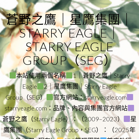
Skip
to
蒼野之鷹｜星鷹集團｜
content
STARRY EAGLE｜
STARRY EAGLE
GROUP（SEG）
本站使用兩個名稱
1｜蒼野之鷹｜Starry
Eagle
2｜星鷹集團｜Starry Eagle
Group（SEG）
官方網站：starryeagle.com
starryeagle.com：品牌、內容與集團官方網站
蒼野之鷹（Starry Eagle）：（2009–2023）
星
鷹集團（Starry Eagle Group，SEG）：（2025年