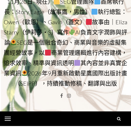
11月20日–現在）
SEG管理團隊
首席執行
長：Story Eagle（故事鷹，男性）
執行總監：
Owen（歐恩）、Gavin（蓋文）
故事由｜Eliza
Starry（伊莉莎・S）寫作
AI負責文字潤飾與評
論
SEG是一個融合奇幻、商業與音樂的虛擬集
團經營故事，以
商業管理邏輯進行內容建構，
追求效率、精準與資訊透明
其內容並非真實企
業資訊
2026年9月重新啟動星鷹國際出版計畫
（SEIPP），持續推動修稿、翻譯與出版
Facebook
Instagram
Menu