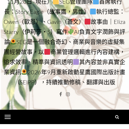
11月20日–現在）
SEG管理團隊
首席執行
長：Story Eagle（故事鷹，男性）
執行總監：
Owen（歐恩）、Gavin（蓋文）
故事由｜Eliza
Starry（伊莉莎・S）寫作
AI負責文字潤飾與評
論
SEG是一個融合奇幻、商業與音樂的虛擬集
團經營故事，以
商業管理邏輯進行內容建構，
追求效率、精準與資訊透明
其內容並非真實企
業資訊
2026年9月重新啟動星鷹國際出版計畫
（SEIPP），持續推動修稿、翻譯與出版
Facebook
Instagram
Menu