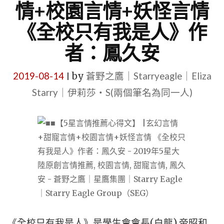
情+校園言情+妖怪言情
《全校只有我是人》作
者：鳳久安
2019-08-14
by
蒼野之鷹｜Starryeagle｜Eliza
|
Starry｜伊莉莎・S(兩個筆名為同一人)
《全校只有我是人》是學生會會長(白龍) 帝昭和