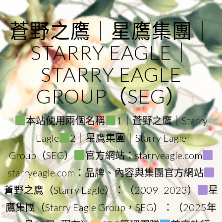
Skip
to
蒼野之鷹｜星鷹集團｜
content
STARRY EAGLE｜
STARRY EAGLE
GROUP（SEG）
本站使用兩個名稱
1｜蒼野之鷹｜Starry
Eagle
2｜星鷹集團｜Starry Eagle
Group（SEG）
官方網站：starryeagle.com
starryeagle.com：品牌、內容與集團官方網站
蒼野之鷹（Starry Eagle）：（2009–2023）
星
鷹集團（Starry Eagle Group，SEG）：（2025年