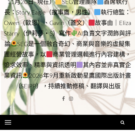
11月20日–現在）
SEG管理團隊
首席執行
長：Story Eagle（故事鷹，男性）
執行總監：
Owen（歐恩）、Gavin（蓋文）
故事由｜Eliza
Starry（伊莉莎・S）寫作
AI負責文字潤飾與評
論
SEG是一個融合奇幻、商業與音樂的虛擬集
團經營故事，以
商業管理邏輯進行內容建構，
追求效率、精準與資訊透明
其內容並非真實企
業資訊
2026年9月重新啟動星鷹國際出版計畫
（SEIPP），持續推動修稿、翻譯與出版
Facebook
Instagram
Menu