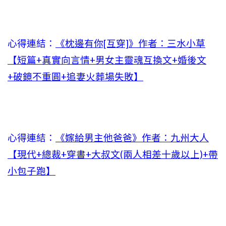
心得連結：
《枕邊有你[互穿]》作者：三水小草
【短篇+真實向言情+男女主靈魂互換文+婚後文
+破鏡不重圓+追妻火葬場失敗】
心得連結：
《嫁給男主他爸爸》作者：九州大人
【現代+總裁+穿書+大叔文(兩人相差十歲以上)+帶
小包子跑】