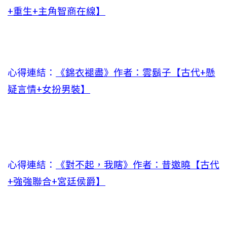
+重生+主角智商在線】
心得連結：
《錦衣褪盡》作者：雲鬍子【古代+懸
疑言情+女扮男裝】
心得連結：
《對不起，我瞎》作者：昔邀曉【古代
+強強聯合+宮廷侯爵】