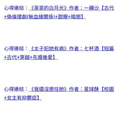
心得連結：
《哥哥的白月光》作者：一礫沙【古代
+偽倫理劇(無血緣關係)+甜寵+暗戀】
心得連結：
《太子妃她有病》作者：七杯酒【短篇
+古代+穿越+先婚後愛】
心得連結：
《我還沒摁住她》作者：星球酥【校園
+女主有抑鬱症】