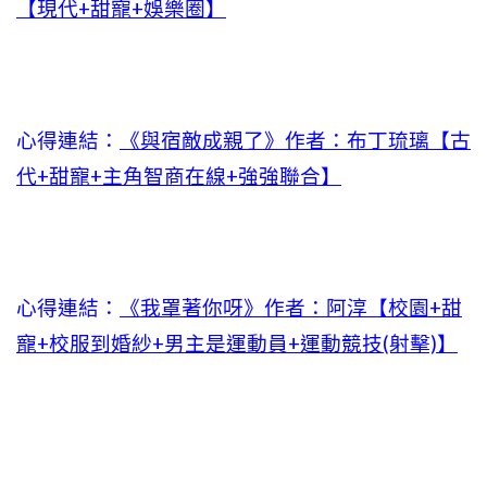
【現代+甜寵+娛樂圈】
心得連結：
《與宿敵成親了》作者：布丁琉璃【古
代+甜寵+主角智商在線+強強聯合】
心得連結：
《我罩著你呀》作者：阿淳【校園+甜
寵+校服到婚紗+男主是運動員+運動競技(射擊)】