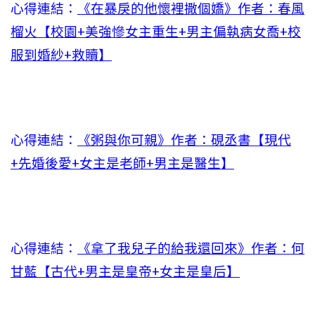
心得連結：
《在暴戾的他懷裡撒個嬌》作者：春風
榴火【校園+美強慘女主重生+男主偏執病女喬+校
服到婚紗+救贖】
心得連結：
《粥與你可親》作者：硯丞書【現代
+先婚後愛+女主是老師+男主是醫生】
心得連結：
《拿了我兒子的給我還回來》作者：何
甘藍【古代+男主是皇帝+女主是皇后】