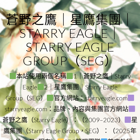
Skip
to
蒼野之鷹｜星鷹集團｜
content
STARRY EAGLE｜
STARRY EAGLE
GROUP（SEG）
本站使用兩個名稱
1｜蒼野之鷹｜Starry
Eagle
2｜星鷹集團｜Starry Eagle
Group（SEG）
官方網站：starryeagle.com
starryeagle.com：品牌、內容與集團官方網站
蒼野之鷹（Starry Eagle）：（2009–2023）
星
鷹集團（Starry Eagle Group，SEG）：（2025年