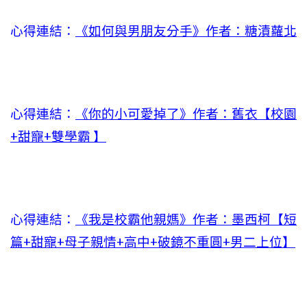
心得連結：
《如何與男朋友分手》作者：糖漬蘿北
心得連結：
《你的小可愛掉了》作者：舊衣【校園
+甜寵+雙學霸 】
心得連結：
《我是校霸他親媽》作者：墨西柯【短
篇+甜寵+母子親情+高中+破鏡不重圓+男二上位】