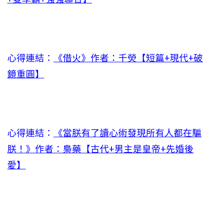
心得連結：
《借火》作者：千熒【短篇+現代+破
鏡重圓】
心得連結：
《當朕有了讀心術發現所有人都在騙
朕！》作者：梟藥【古代+男主是皇帝+先婚後
愛】