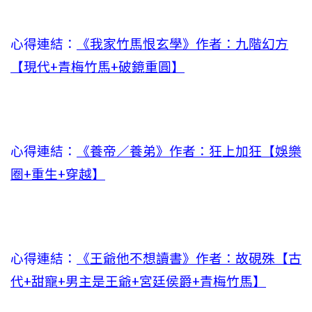
心得連結：
《我家竹馬恨玄學》作者：九階幻方
【現代+青梅竹馬+破鏡重圓】
心得連結：
《養帝／養弟》作者：狂上加狂【娛樂
圈+重生+穿越】
心得連結：
《王爺他不想讀書》作者：故硯殊【古
代+甜寵+男主是王爺+宮廷侯爵+青梅竹馬】