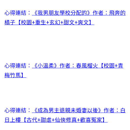
心得連結：
《我男朋友學校分配的》作者：飛奔的
橘子【校園+重生+玄幻+甜文+爽文】
心得連結：
《小溫柔》作者：春風榴火【校園+青
梅竹馬】
心得連結：
《成為男主退親未婚妻以後》作者：白
日上樓【古代+甜虐+仙俠修真+歡喜冤家】