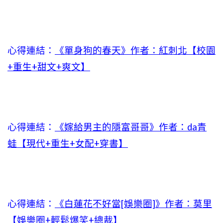
心得連結：
《單身狗的春天》作者：紅刺北【校園
+重生+甜文+爽文】
心得連結：
《嫁給男主的隱富哥哥》作者：da青
蛙【現代+重生+女配+穿書】
心得連結：
《白蓮花不好當[娛樂圈]》作者：莫里
【娛樂圈+輕鬆爆笑+總裁】