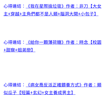
心得連結：
《我在星際撿垃圾》作者：非刀【大女
主+穿越+主角們都不是人類+腦洞大開+小包子】
心得連結：
《給你一顆薄荷糖》作者：時念【校園
+甜寵+姐弟戀】
心得連結：
《病女喬反派正確餵養方式》作者：類
似瓜子【短篇+玄幻+女主養成男主】