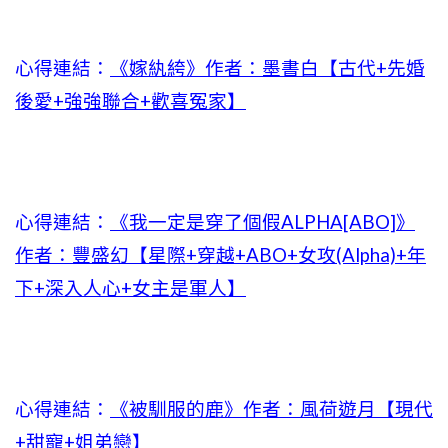
心得連結：
《嫁紈絝》作者：墨書白【古代+先婚
後愛+強強聯合+歡喜冤家】
心得連結：
《我一定是穿了個假ALPHA[ABO]》
作者：豐盛幻【星際+穿越+ABO+女攻(Alpha)+年
下+深入人心+女主是軍人】
心得連結：
《被馴服的鹿》作者：風荷遊月【現代
+甜寵+姐弟戀】