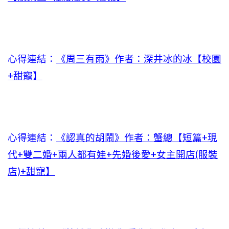
心得連結：
《周三有雨》作者：深井冰的冰【校園
+甜寵】
心得連結：
《認真的胡鬧》作者：蟹總【短篇+現
代+雙二婚+兩人都有娃+先婚後愛+女主開店(服裝
店)+甜寵】