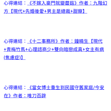
心得連結：
《不嫁入豪門就變蘑菇》作者：九階幻
方【現代+先婚後愛+男主是總裁+甜寵】
心得連結：
《十二事務所》作者：鐘曉生【現代
+青梅竹馬+心理諮商少+雙向暗戀成真+女主有病
(焦慮症)】
心得連結：
《當女博士重生到民國守舊家庭/今安
在》作者：唯刀百辟