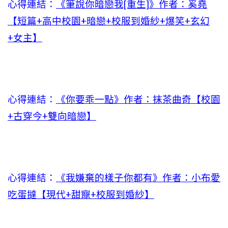
心得連結：
《筆說你暗戀我[重生]》作者：奚堯
【短篇+高中校園+暗戀+校服到婚紗+爆笑+玄幻
+女主】
心得連結：
《你要乖一點》作者：抹茶曲奇【校園
+古穿今+雙向暗戀】
心得連結：
《我嫌棄的樣子你都有》作者：小布愛
吃蛋撻【現代+甜寵+校服到婚紗】