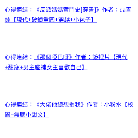
心得連結：
《反派媽媽奮鬥史[穿書]》作者：da青
蛙【現代+破鏡重圓+穿越+小包子】
心得連結：
《那個啞巴呀》作者：鏡裡片【現代
+甜寵+男主腦補女主喜歡自己】
心得連結：
《大佬他總想擼我》作者：小粉水【校
園+無腦小甜文】