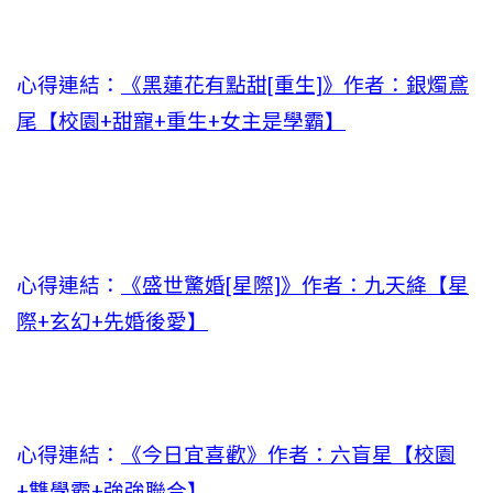
心得連結：
《黑蓮花有點甜[重生]》作者：銀燭鳶
尾【校園+甜寵+重生+女主是學霸】
心得連結：
《盛世驚婚[星際]》作者：九天絳【星
際+玄幻+先婚後愛】
心得連結：
《今日宜喜歡》作者：六盲星【校園
+雙學霸+強強聯合】