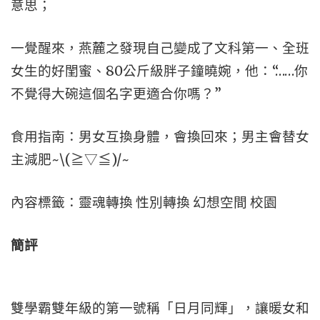
意思；
一覺醒來，燕麓之發現自己變成了文科第一、全班
女生的好閨蜜、80公斤級胖子鐘曉婉，他：“……你
不覺得大碗這個名字更適合你嗎？”
食用指南：男女互換身體，會換回來；男主會替女
主減肥~\(≧▽≦)/~
內容標籤：靈魂轉換 性別轉換 幻想空間 校園
簡評
雙學霸雙年級的第一號稱「日月同輝」，讓暖女和