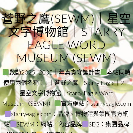
Skip
to
蒼野之鷹(SEWM)｜星空
content
文字博物館｜STARRY
EAGLE WORD
MUSEUM (SEWM)
啟動2025–2035十年真實守護計畫
本站同時
使用兩個名稱：1｜蒼野之鷹｜Starry Eagle｜2｜
星空文字博物館｜Starry Eagle Word
Museum（SEWM）
官方網站：starryeagle.com
starryeagle.com：品牌、博物館與集團官方網
站
SEWM：網站／內容品牌
SEG：集團品牌