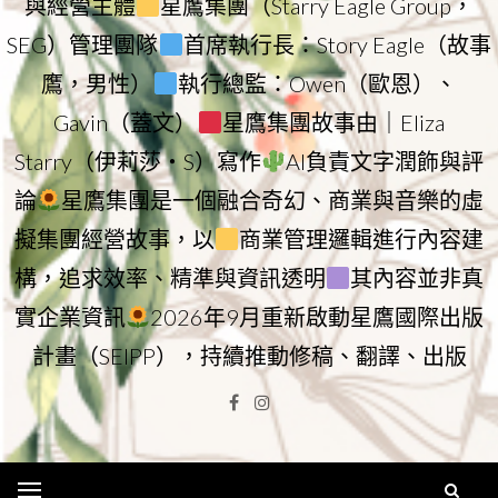
與經營主體
星鷹集團（Starry Eagle Group，
SEG）管理團隊
首席執行長：Story Eagle（故事
鷹，男性）
執行總監：Owen（歐恩）、
Gavin（蓋文）
星鷹集團故事由｜Eliza
Starry（伊莉莎・S）寫作
AI負責文字潤飾與評
論
星鷹集團是一個融合奇幻、商業與音樂的虛
擬集團經營故事，以
商業管理邏輯進行內容建
構，追求效率、精準與資訊透明
其內容並非真
實企業資訊
2026年9月重新啟動星鷹國際出版
計畫（SEIPP），持續推動修稿、翻譯、出版
Facebook
Instagram