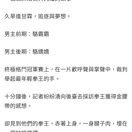
久旱逢甘霖，追逐與夢想。
男主前期：駱霸霸
男主後期：駱嬌嬌
終極格鬥冠軍賽上，在一片歡呼聲與掌聲中，裁判
舉起最年輕拳王的手。
十分鐘後，記者紛紛湧向後臺去採訪拳王獲得金腰
帶的感想。
卻見到他們的拳王，赤著上身，一身腱子肉，埋在