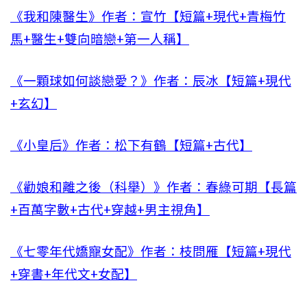
《我和陳醫生》作者：宣竹【短篇+現代+青梅竹
馬+醫生+雙向暗戀+第一人稱】
《一顆球如何談戀愛？》作者：辰冰【短篇+現代
+玄幻】
《小皇后》作者：松下有鶴【短篇+古代】
《勸娘和離之後（科舉）》作者：春綠可期【長篇
+百萬字數+古代+穿越+男主視角】
《七零年代嬌寵女配》作者：枝問雁【短篇+現代
+穿書+年代文+女配】