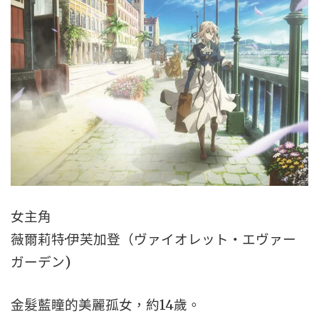
女主角
薇爾莉特·伊芙加登（ヴァイオレット・エヴァー
ガーデン)
金髮藍瞳的美麗孤女，約14歲。