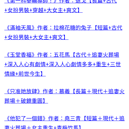
《第一科舉輔導師！》作者：退戈【長篇+古代
+女扮男裝+穿越+大女主+爽文】
《滿袖天風》作者：拉棉花糖的兔子【短篇+古代
+女扮男裝+大女主+爽文】
《玉堂香福》作者：五花馬【古代＋追妻火葬場
+深入人心有劇情+深入人心劇情多多+重生+三世
情緣+前世今生】
《只准她放肆》作者：慕義【長篇＋現代＋追妻火
葬場＋破鏡重圓】
《他犯了一個錯》作者：堯三青【短篇＋現代＋追
妻火葬場＋女主重生+青梅竹馬】