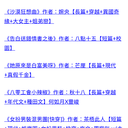
《沙漠狂想曲》作者：婉央【長篇+穿越+異國奇
緣+大女主+姐弟戀】
《告白送錯情書之後》作者：八點十五【短篇+校
園】
《她原來是白富美呀》作者：芒厘【長篇+現代
+真假千金】
《八零工會小辣椒》作者：秋十八【長篇+穿越
+年代文+種田文】何如月X豐峻
《女扮男裝混男團[快穿]》作者：茶梧此人【短篇