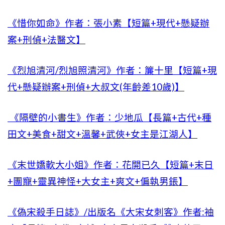
《惜你如命》作者：張小素【短篇+現代+懸疑辦
案+刑偵+法醫文】
《烈旭清河/烈旭照清河》作者：簾十里【短篇+現
代+懸疑辦案+刑偵+大叔文(年齡差10歲)】
《隔壁的小書生》作者：少地瓜【長篇+古代+種
田文+美食+甜文+溫馨+武俠+女主是江湖人】
《末世嬌軟大小姐》作者：花開已久【短篇+末日
+團寵+靈異神怪+大女主+爽文+偏執男鋹】
《偽宋殺手日誌》/出版名《大宋女刺客》作者:袖