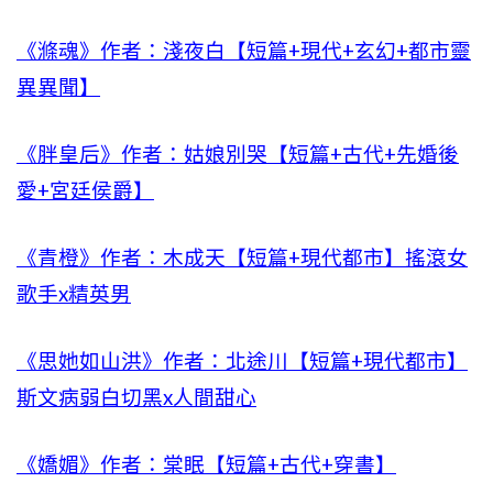
《滌魂》作者：淺夜白【短篇+現代+玄幻+都市靈
異異聞】
《胖皇后》作者：姑娘別哭【短篇+古代+先婚後
愛+宮廷侯爵】
《青橙》作者：木成天【短篇+現代都市】搖滾女
歌手x精英男
《思她如山洪》​​​​作者：北途川【短篇+現代都市】
斯文病弱白切黑x人間甜心
《嬌媚》作者：棠眠【短篇+古代+穿書】