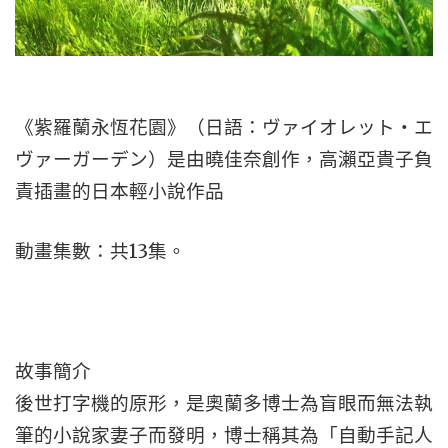
《紫羅蘭永恆花園》（日語：ヴァイオレット・エ
ヴァーガーデン）是由曉佳奈創作，高瀨亞貴子負
責插畫的日本輕小說作品
動畫集數：共13集。
故事簡介
後世打字機的原形，是奧蘭多博士為盲眼而無法執
筆的小說家妻子而發明，博士稱其為「自動手記人