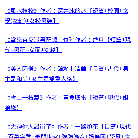
《風水技校》作者：深井冰的冰【短篇+校園+玄
學(玄幻)+女扮男裝】
《當綠茶反派男配想上位》作者：岱旦【短篇+現
代+男配+女配+穿越】
《美人囚僧》作者：騎豬上清華【長篇+古代+男
主是和尚+女主是雙重人格】
《雪上一枝蒿》作者：黃魚聽雷【短篇+現代+姐
弟戀】
《大神你人設崩了》作者：一路煩花【長篇+現代
+百萬字數+豪門世家+強強聯合+娛樂圈+學霸+玄