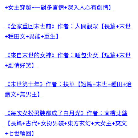
+女主穿越+一對多言情+深入人心有劇情】
《全家重回末世前》作者：人間觀眾【長篇+末世
+種田文+異能+重生】
《來自末世的女神》作者：睡包少女【短篇+末世
+劇情好笑】
《末世第十年》作者：扶華【短篇+末世+種田+治
癒文+無男主】
《每次女扮男裝都成了白月光》作者：南樓北望
【長篇+古代+女扮男裝+東方玄幻+大女主+爽文
+七世輪回】