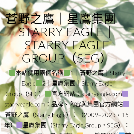
Skip
to
蒼野之鷹｜星鷹集團｜
content
STARRY EAGLE｜
STARRY EAGLE
GROUP（SEG）
本站使用兩個名稱
1｜蒼野之鷹｜Starry
Eagle
2｜星鷹集團｜Starry Eagle
Group（SEG）
官方網站：starryeagle.com
starryeagle.com：品牌、內容與集團官方網站
蒼野之鷹（Starry Eagle）：（2009–2023，15
年）
星鷹集團（Starry Eagle Group，SEG）：