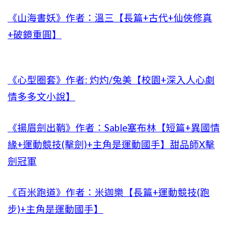
《山海書妖》作者：溫三【長篇+古代+仙俠修真
+破鏡重圓】
《心型圈套》作者: 灼灼/兔美【校園+深入人心劇
情多多文小說】
《揚眉劍出鞘》作者：Sable塞布林【短篇+異國情
緣+運動競技(擊劍)+主角是運動國手】甜品師X擊
劍冠軍
《百米跑道》作者：米迦樂【長篇+運動競技(跑
步)+主角是運動國手】