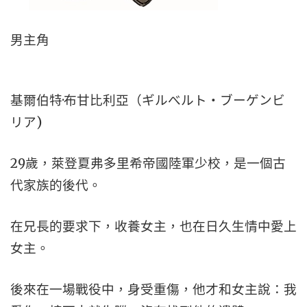
男主角
基爾伯特·布甘比利亞（ギルべルト・ブーゲンビ
リア)
29歲，萊登夏弗多里希帝國陸軍少校，是一個古
代家族的後代。
在兄長的要求下，收養女主，也在日久生情中愛上
女主。
後來在一場戰役中，身受重傷，他才和女主說：我