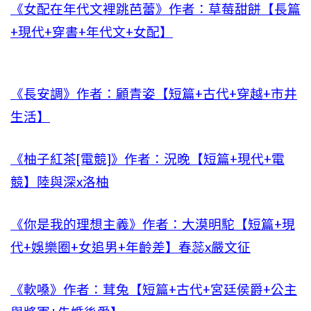
《女配在年代文裡跳芭蕾》作者：草莓甜餅【長篇
+現代+穿書+年代文+女配】
《長安調》作者：顧青姿【短篇+古代+穿越+市井
生活】
《柚子紅茶[電競]》作者：況晚【短篇+現代+電
競】陸與深x洛柚
《你是我的理想主義》作者：大漠明駝【短篇+現
代+娛樂圈+女追男+年齡差】春蕊x嚴文征
《軟嗓》作者：茸兔【短篇+古代+宮廷侯爵+公主