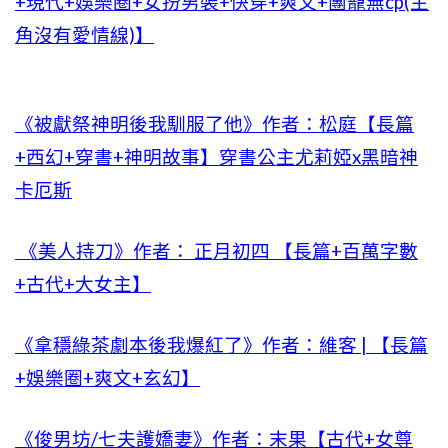
+現代+娛樂圈+女扮男裝+快穿+爽文+團寵無cp(主
角沒有愛情線)】
《被獻祭神明後我馴服了他》作者：松庭【長篇
+西幻+穿書+神明故事】穿書公主尤莉婭x黑暗神
卡厄斯
《美人持刀》作者： 正月初四 【長篇+百萬字數
+古代+大女主】
《拿穩綠茶劇本後我爆紅了》作者：維客 | 【長篇
+娛樂圈+爽文+玄幻】
《俊男坊/七夫護嬌妻》作者：末果【古代+女尊