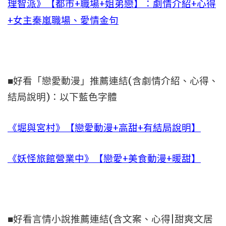
理智派》【都市+職場+姐弟戀】：劇情介紹+心得
+女主秦嵐職場、愛情金句
■好看「戀愛動漫」推薦連結(含劇情介紹、心得、
結局說明)：以下藍色字體
《堀與宮村》【戀愛動漫+高甜+有結局說明】
《妖怪旅館營業中》【戀愛+美食動漫+暖甜】
■好看言情小說推薦連結(含文案、心得|甜爽文居