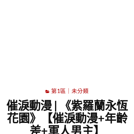
字
第1區｜未分類
催淚動漫 | 《紫羅蘭永恆
花園》【催淚動漫+年齡
差+軍人男主】