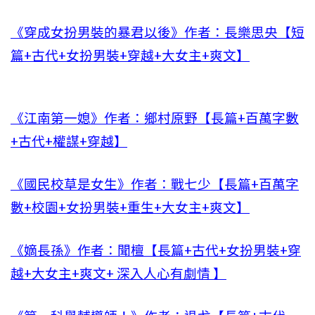
《穿成女扮男裝的暴君以後》作者：長樂思央【短
篇+古代+女扮男裝+穿越+大女主+爽文】
《江南第一媳》作者：鄉村原野【長篇+百萬字數
+古代+權謀+穿越】
《國民校草是女生》作者：戰七少【長篇+百萬字
數+校園+女扮男裝+重生+大女主+爽文】
《嫡長孫》作者：聞檀【長篇+古代+女扮男裝+穿
越+大女主+爽文+ 深入人心有劇情 】