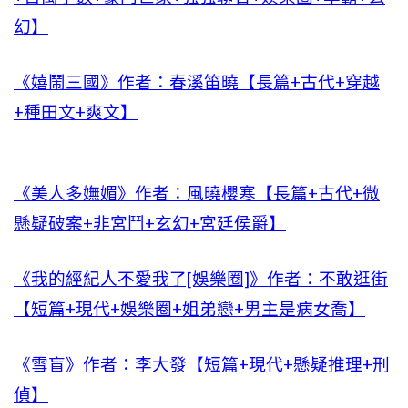
幻】
《嬉鬧三國》作者：春溪笛曉【長篇+古代+穿越
+種田文+爽文】
《美人多嫵媚》作者：風曉櫻寒【長篇+古代+微
懸疑破案+非宮鬥+玄幻+宮廷侯爵】
《我的經紀人不愛我了[娛樂圈]》作者：不敢逛街
【短篇+現代+娛樂圈+姐弟戀+男主是病女喬】
《雪盲》作者：李大發【短篇+現代+懸疑推理+刑
偵】