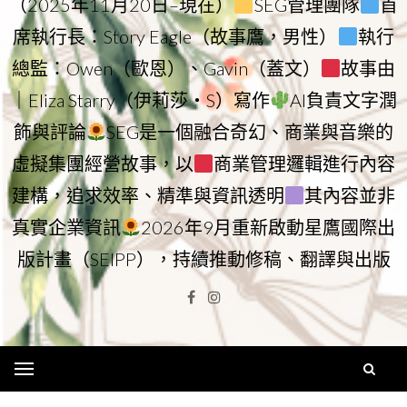
（2025年11月20日–現在）
SEG管理團隊
首
席執行長：Story Eagle（故事鷹，男性）
執行
總監：Owen（歐恩）、Gavin（蓋文）
故事由
｜Eliza Starry（伊莉莎・S）寫作
AI負責文字潤
飾與評論
SEG是一個融合奇幻、商業與音樂的
虛擬集團經營故事，以
商業管理邏輯進行內容
建構，追求效率、精準與資訊透明
其內容並非
真實企業資訊
2026年9月重新啟動星鷹國際出
版計畫（SEIPP），持續推動修稿、翻譯與出版
Facebook
Instagram
Menu