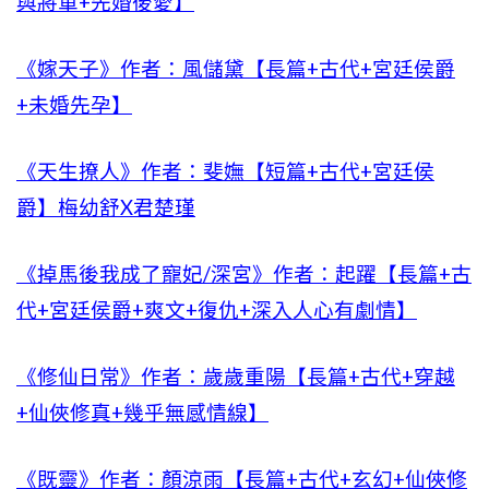
與將軍+先婚後愛】
《嫁天子》作者：風儲黛【長篇+古代+宮廷侯爵
+未婚先孕】
《天生撩人》作者：斐嫵【短篇+古代+宮廷侯
爵】梅幼舒X君楚瑾
《掉馬後我成了寵妃/深宮》作者：起躍【長篇+古
代+宮廷侯爵+爽文+復仇+深入人心有劇情】
《修仙日常》作者：歲歲重陽【長篇+古代+穿越
+仙俠修真+幾乎無感情線】
《既靈》作者：顏涼雨【長篇+古代+玄幻+仙俠修