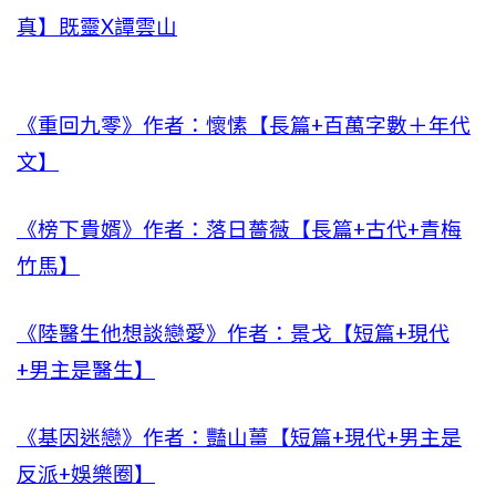
真】既靈X譚雲山
《重回九零》作者：懷愫【長篇+百萬字數＋年代
文】
《榜下貴婿》作者：落日薔薇【長篇+古代+青梅
竹馬】
《陸醫生他想談戀愛》作者：景戈【短篇+現代
+男主是醫生】
《基因迷戀》作者：豔山薑【短篇+現代+男主是
反派+娛樂圈】