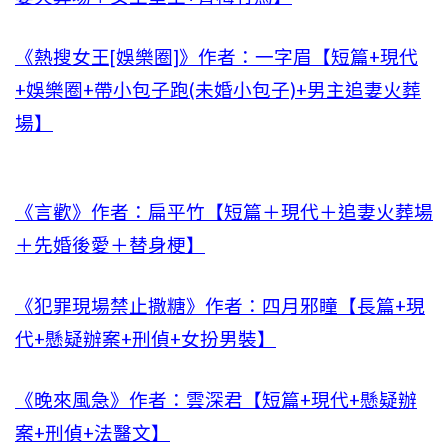
《熱搜女王[娛樂圈]》作者：一字眉【短篇+現代
+娛樂圈+帶小包子跑(未婚小包子)+男主追妻火葬
場】
《言歡》作者：扁平竹【短篇＋現代＋追妻火葬場
＋先婚後愛＋替身梗】
《犯罪現場禁止撒糖》作者：四月邪瞳【長篇+現
代+懸疑辦案+刑偵+女扮男裝】
《晚來風急》作者：雲深君【短篇+現代+懸疑辦
案+刑偵+法醫文】