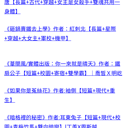
唐【長篇+古代+穿越+女主是女殺手+雙魂共用一
身體】
《砸鍋賣鐵去上學》作者：紅刺北【長篇+星際
+穿越+大女主+軍校+機甲】
《葦間風/實體出版：你一來就是晴天》作者：鐵
扇公子【短篇+校園+寄宿+雙學霸】｜喬皙Ｘ明屹
《如果你是菟絲花》作者:袖側【短篇+現代+重
生】
《暗格裡的秘密》作者:耳東兔子【短篇+現代+校
園+青梅竹馬+雙向暗戀】|丁羨X周斯越