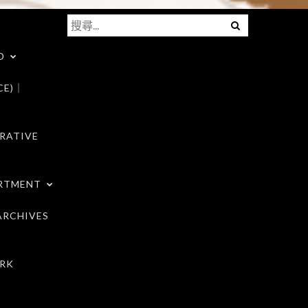
搜
Menu
尋
D
關
鍵
CE)｜
字:
RATIVE
RTMENT
RCHIVES
RK