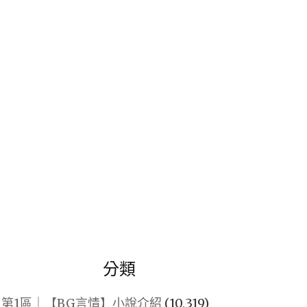
關
鍵
字:
分類
第1區｜【BG言情】小說介紹
(10,319)