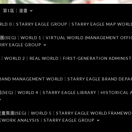
第1區｜漫畫
｜STARRY EAGLE GROUP｜STARRY EAGLE MAP WORL
)｜WORLD 1｜VIRTUAL WORLD (MANAGEMENT OFFI
RRY EAGLE GROUP
D 2｜REAL WORLD｜FIRST-GENERATION ADMINIST
MANAGEMENT WORLD｜STARRY EAGLE BRAND DEPA
ORLD 4｜STARRY EAGLE LIBRARY｜HISTORICAL A
EG)｜WORLD 5｜STARRY EAGLE WORLD FRAMEWO
MEWORK ANALYSIS｜STARRY EAGLE GROUP