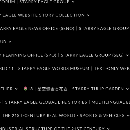
ORUM｜STARRY EAGLE GROUP
LE WEBSITE STORY COLLECTION
 EAGLE NEWS OFFICE (SENO)｜STARRY EAGLE GROUP
LUB
ANNING OFFICE (SPO)｜STARRY EAGLE GROUP (SEG)
｜STARRY EAGLE WORDS MUSEUM｜TEXT-ONLY WEB
ELIER
13｜星空鬱金香花園｜STARRY TULIP GARDEN
RY EAGLE GLOBAL LIFE STORIES｜MULTILINGUAL E
21ST-CENTURY REAL WORLD．SPORTS & VEHICLES
TRIAL STRUCTURE OF THE 21ST CENTURY