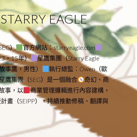
ARRY EAGLE
（SEG）
官方網站：starryeagle.com
023，15年）
星鷹集團（Starry Eagle
le（故事鷹，男性）
執行總監：Owen（歐
星鷹集團（SEG）是一個融合
奇幻、商
故事，以
商業管理邏輯進行內容建構，
版計畫（SEIPP），持續推動修稿、翻譯與