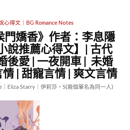
文｜BG Romance Notes
《侯門嬌香》作者：李息隱
小說推薦心得文】| 古代
先婚後愛 | 一夜開車 | 未婚
言情 | 甜寵言情 | 爽文言情
le｜Eliza Starry｜伊莉莎・S(兩個筆名為同一人)