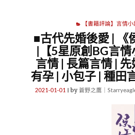
【書籍評論】言情小說心得
■古代先婚後愛 | 
|【5星原創BG言情
言情 | 長篇言情 | 
有孕 | 小包子 | 種田
2021-01-01
by
蒼野之鷹｜Starryeag
|