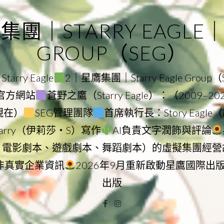
｜STARRY EAGLE｜ST
GROUP（SEG）
rry Eagle
2｜星鷹集團｜Starry Eagle Group
集團官方網站
蒼野之鷹（Starry Eagle）：（2009–2
–現在）
SEG管理團隊
首席執行長：Story Eag
Starry（伊莉莎・S）寫作
AI負責文字潤飾與評論
、電影劇本、遊戲劇本、舞蹈劇本）的虛擬集團經營
非真實企業資訊
2026年9月重新啟動星鷹國際出
出版
Facebook
Instagram