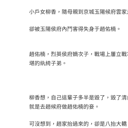
小戶女柳香，隨母親到京城玉陽候府雲家
卻被玉陽侯府內鬥害得失身于趙佑楠。
趙佑楠，烈英侯府嫡次子，戰場上屢立戰
堪的紈絝子弟。
柳香想，自己這輩子多半是毀了，毀了清
就是去趙候府做趙佑楠的妾。
可沒想到，趙家抬過來的，卻是八抬大轎