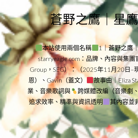
Skip
to
蒼野之鷹｜星鷹集團
content
本站使用兩個名稱
1｜蒼野之鷹｜Sta
starryeagle.com：品牌、內容與
Group，SEG）：（2025年11月20日
恩）、Gavin（蓋文）
故事由｜Eliza 
業、音樂歌詞與
跨媒體改編（音樂劇
追求效率、精準與資訊透明
其內容並