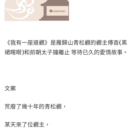
《我有一座道觀》是雁歸山青松觀的觀主傅杳(黑
裙瞎眼)和前朝太子鐘離止 等待已久的愛情故事。
文案
荒廢了幾十年的青松觀，
某天來了位觀主，