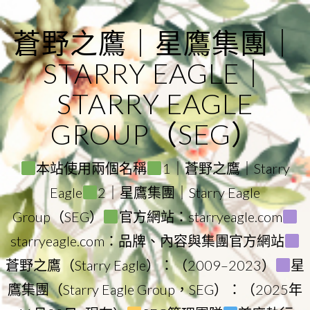
Skip
to
蒼野之鷹｜星鷹集團｜
content
STARRY EAGLE｜
STARRY EAGLE
GROUP（SEG）
本站使用兩個名稱
1｜蒼野之鷹｜Starry
Eagle
2｜星鷹集團｜Starry Eagle
Group（SEG）
官方網站：starryeagle.com
starryeagle.com：品牌、內容與集團官方網站
蒼野之鷹（Starry Eagle）：（2009–2023）
星
鷹集團（Starry Eagle Group，SEG）：（2025年