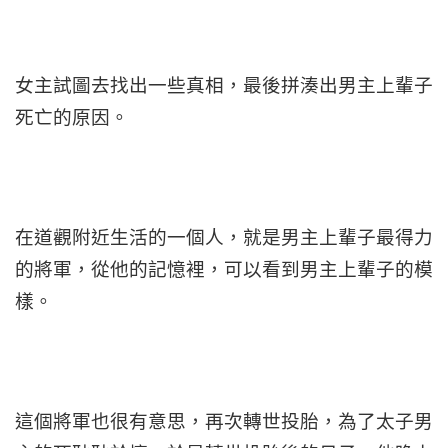
女主試圖去找出一些真相，最後拼湊出男主上輩子
死亡的原因。
在道觀附近生活的一個人，就是男主上輩子最得力
的將軍，從他的記憶裡，可以看到男主上輩子的模
樣。
這個將軍也很有意思，再次轉世投胎，為了太子男