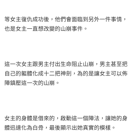
等女主復仇成功後，他們會面臨到另外一件事情，
也是女主一直想改變的山崩事件。
這一次女主跟男主付出生命阻止山崩，男主甚至把
自己的軀體化成十二把神劍，為的是讓女主可以佈
陣鎮壓這一次的山崩。
女主的身體是借來的，啟動這一個陣法，讓她的身
體迅速化為白骨，最後顯示出她真實的模樣。