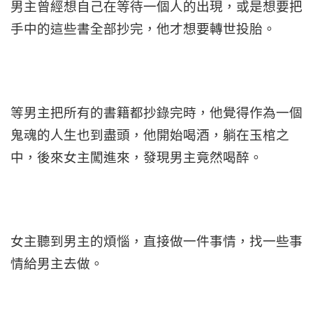
男主曾經想自己在等待一個人的出現，或是想要把
手中的這些書全部抄完，他才想要轉世投胎。
等男主把所有的書籍都抄錄完時，他覺得作為一個
鬼魂的人生也到盡頭，他開始喝酒，躺在玉棺之
中，後來女主闖進來，發現男主竟然喝醉。
女主聽到男主的煩惱，直接做一件事情，找一些事
情給男主去做。