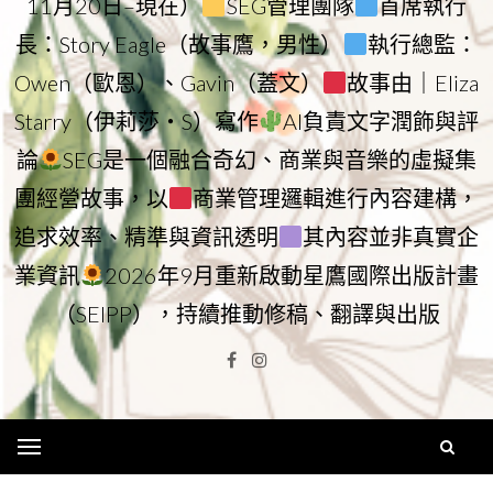
11月20日–現在）
SEG管理團隊
首席執行
長：Story Eagle（故事鷹，男性）
執行總監：
Owen（歐恩）、Gavin（蓋文）
故事由｜Eliza
Starry（伊莉莎・S）寫作
AI負責文字潤飾與評
論
SEG是一個融合奇幻、商業與音樂的虛擬集
團經營故事，以
商業管理邏輯進行內容建構，
追求效率、精準與資訊透明
其內容並非真實企
業資訊
2026年9月重新啟動星鷹國際出版計畫
（SEIPP），持續推動修稿、翻譯與出版
Facebook
Instagram
Menu