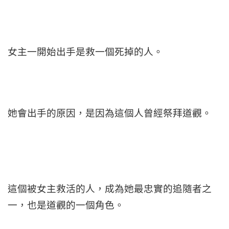
女主一開始出手是救一個死掉的人。
她會出手的原因，是因為這個人曾經祭拜道觀。
這個被女主救活的人，成為她最忠實的追隨者之
一，也是道觀的一個角色。