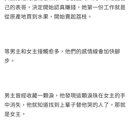
己的表哥，決定開始認真賺錢，她第一份工作就是
從原產地買到水果，開始賣起荔枝。
等男主和女主接觸愈多，他們的感情線會加快腳
步。
男主曾經收藏一顆淚，他發現這顆淚珠在女主的手
中消失，他就知道找到上輩子替他哭的人了，那就
是女主。