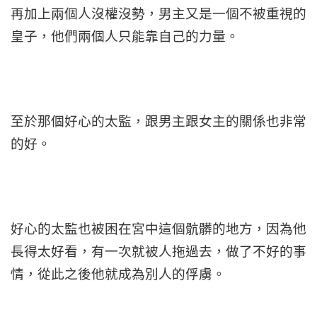
再加上兩個人沒權沒勢，男主又是一個不被重視的
皇子，他們兩個人只能靠自己的力量。
至於那個好心的太監，跟男主跟女主的關係也非常
的好。
好心的太監也被困在宮中這個骯髒的地方，因為他
長得太好看，有一次就被人拖過去，做了不好的事
情，從此之後他就成為別人的俘虜。