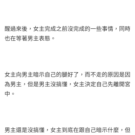
醒過來後，女主完成之前沒完成的一些事情，同時
也在等著男主表態。
女主向男主暗示自己的腿好了，而不走的原因是因
為男主，但是男主沒搞懂，女主決定自己先離開宮
中。
男主還是沒搞懂，女主到底在跟自己暗示什麼，但