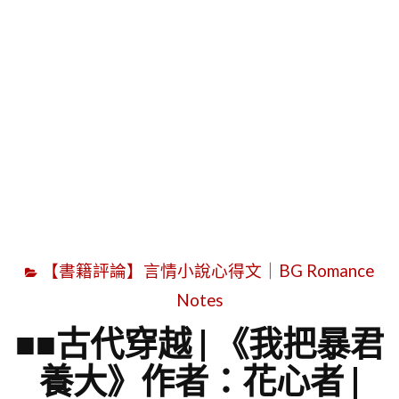
字
【書籍評論】言情小說心得文｜BG Romance
Notes
■■古代穿越 | 《我把暴君
養大》作者：花心者 |