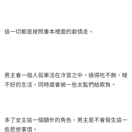
這一切都是按照書本裡面的劇情走。
男主會一個人孤單活在冷宮之中，過得吃不飽，睡
不好的生活，同時還會被一些太監們給欺負。
多了女主這一個額外的角色，男主是不會發生這一
些悲慘事情。