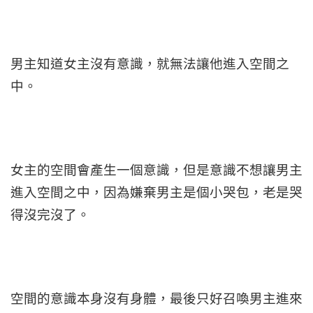
男主知道女主沒有意識，就無法讓他進入空間之
中。
女主的空間會產生一個意識，但是意識不想讓男主
進入空間之中，因為嫌棄男主是個小哭包，老是哭
得沒完沒了。
空間的意識本身沒有身體，最後只好召喚男主進來