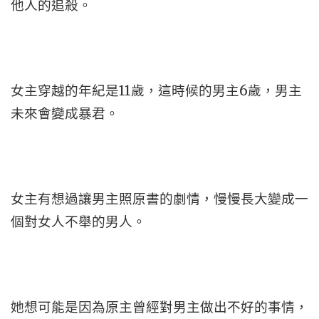
他人的追殺。
女主穿越的年紀是11歲，這時候的男主6歲，男主
未來會變成暴君。
女主有想過讓男主照原書的劇情，慢慢長大變成一
個對女人不舉的男人。
她想可能是因為原主曾經對男主做出不好的事情，