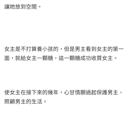
讓她放到空間。
女主是不打算養小孩的，但是男主看到女主的第一
面，就給女主一顆糖，這一顆糖成功收買女主。
使女主在接下來的幾年，心甘情願過起保護男主、
照顧男主的生活。