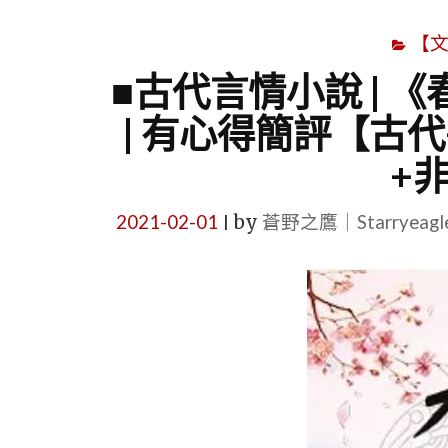
【
■古代言情小說 | 
| 有心得簡評【古
+
2021-02-01
by
蒼野之鷹｜Starryeag
|