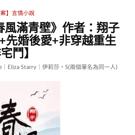
文案】言情小說
《春風滿青壁》作者：翔子
代+先婚後愛+非穿越重生
非宅鬥】
le｜Eliza Starry｜伊莉莎・S(兩個筆名為同一人)