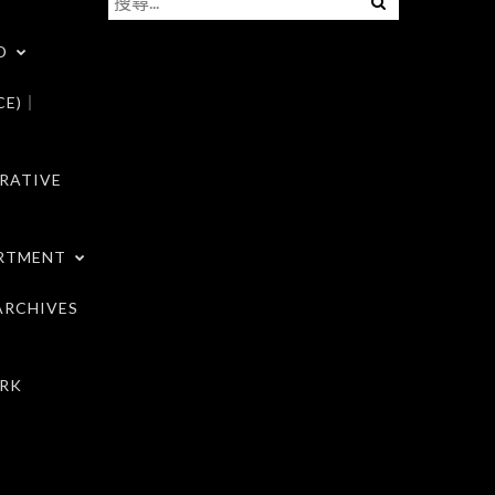
尋
D
關
鍵
CE)｜
字:
RATIVE
RTMENT
RCHIVES
RK