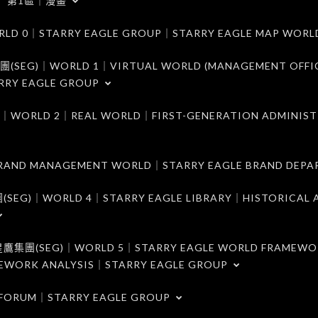
第1區｜漫畫
｜STARRY EAGLE GROUP｜STARRY EAGLE MAP WORL
)｜WORLD 1｜VIRTUAL WORLD (MANAGEMENT OFFI
RRY EAGLE GROUP
D 2｜REAL WORLD｜FIRST-GENERATION ADMINIST
MANAGEMENT WORLD｜STARRY EAGLE BRAND DEPA
ORLD 4｜STARRY EAGLE LIBRARY｜HISTORICAL A
EG)｜WORLD 5｜STARRY EAGLE WORLD FRAMEWO
MEWORK ANALYSIS｜STARRY EAGLE GROUP
ORUM｜STARRY EAGLE GROUP