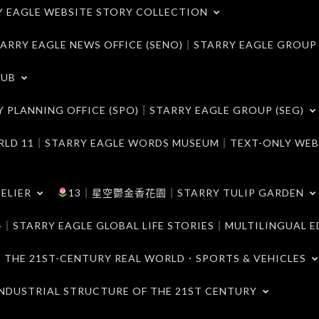
LE WEBSITE STORY COLLECTION
 EAGLE NEWS OFFICE (SENO)｜STARRY EAGLE GROUP
LUB
ANNING OFFICE (SPO)｜STARRY EAGLE GROUP (SEG)
｜STARRY EAGLE WORDS MUSEUM｜TEXT-ONLY WEB
ELIER
13｜星空鬱金香花園｜STARRY TULIP GARDEN
RY EAGLE GLOBAL LIFE STORIES｜MULTILINGUAL E
21ST-CENTURY REAL WORLD．SPORTS & VEHICLES
TRIAL STRUCTURE OF THE 21ST CENTURY