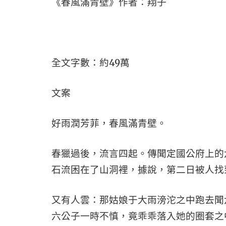
《春風滿青壁》作者：翔子
全文字數：約49萬
文案
好雨潤芳菲，春風滿青壁。
春獵過後，流言四起。傳聞定國公府上的
石流困在了山洞裡，據說，第二日被人找
又有人雲：那姑娘于大雨滂沱之中跑去聞
六公子一時不慎，竟乖乖落入她的圈套之