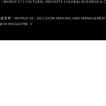
7 | CULTURAL INSIGHTS | GLOBAL BUSINESS & C
ORLD 18｜DECISION-MAKING AND MANAGEMENT 
NESS MAGAZINE