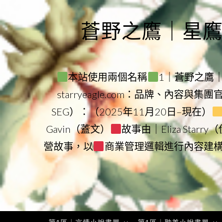
Skip
to
蒼野之鷹｜星鷹集團
content
本站使用兩個名稱
1｜蒼野之鷹｜Sta
starryeagle.com：品牌、內容與集
SEG）：（2025年11月20日–現在）
Gavin（蓋文）
故事由｜Eliza Star
營故事，以
商業管理邏輯進行內容建