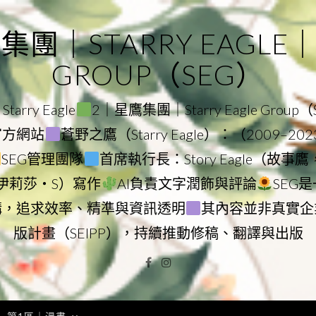
｜STARRY EAGLE｜ST
GROUP（SEG）
rry Eagle
2｜星鷹集團｜Starry Eagle Group
團官方網站
蒼野之鷹（Starry Eagle）：（2009–20
SEG管理團隊
首席執行長：Story Eagle（故事
ry（伊莉莎・S）寫作
AI負責文字潤飾與評論
SEG
構，追求效率、精準與資訊透明
其內容並非真實企
版計畫（SEIPP），持續推動修稿、翻譯與出版
Facebook
Instagram