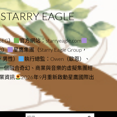
ARRY EAGLE
（SEG）
官方網站：starryeagle.com
23）
星鷹集團（Starry Eagle Group，
鷹，男性）
執行總監：Owen（歐恩）、
是一個融合奇幻、商業與音樂的虛擬集團經
業資訊
2026年9月重新啟動星鷹國際出
搜
Menu