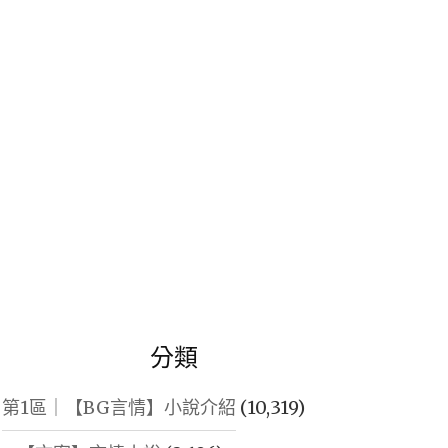
鍵
字:
分類
第1區｜【BG言情】小說介紹
(10,319)