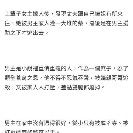
上輩子女主嫁人後，發現丈夫跟自己繼姐有所來
往，她被男主家人灌一大堆的藥，最後是在男主援
助之下才逃出去。
男主是小說裡重情重義的人，作為一個庶子，為了
顧全養育之恩，他不得不忍氣吞聲，被嫡親哥哥追
殺，又被家人人打壓，差點雙腿都廢掉。
男主在家中沒有過得很好，從小只有被虐彳寺、被
打壓這兩條路可以走。