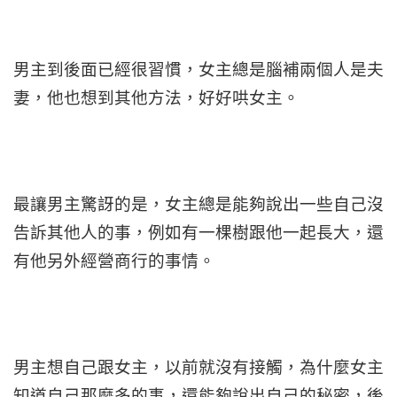
男主到後面已經很習慣，女主總是腦補兩個人是夫
妻，他也想到其他方法，好好哄女主。
最讓男主驚訝的是，女主總是能夠說出一些自己沒
告訴其他人的事，例如有一棵樹跟他一起長大，還
有他另外經營商行的事情。
男主想自己跟女主，以前就沒有接觸，為什麼女主
知道自己那麼多的事，還能夠說出自己的秘密，後