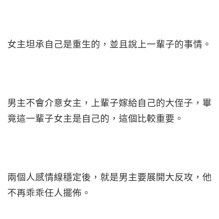
女主坦承自己是重生的，並且說上一輩子的事情。
男主不會介意女主，上輩子嫁給自己的大侄子，畢
竟這一輩子女主是自己的，這個比較重要。
兩個人感情線穩定後，就是男主要展開大反攻，他
不再乖乖任人擺佈。