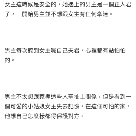
女主這時候是安全的，她遇上的男主是一個正人君
子，一開始男主並不想跟女主有任何牽連。
男主每次聽到女主喊自己夫君，心裡都有點怕怕
的。
男主不太想跟家裡這些人牽扯上關係，但是看到一
個可愛的小姑娘女主失去記憶，在這個可怕的家，
他想自己怎麼樣都得保護對方。