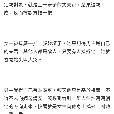
定親對象，就是上一輩子的丈夫家，結果退親不
成，反而被對方推一把。
女主被這麼一推，腦袋壞了，她只記得男主是自己
的夫君，其他人都是壞人，只要有人接近他，她就
會開始尖叫大哭。
男主覺得自己有點頭疼，那天他只是基於禮節，不
得不去向嫡母請安，沒想到看到一群人浩浩蕩蕩朝
他的方向走來，接著就是女主向他身上撲來，叫她