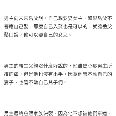
男主向未來岳父說，自己想要娶女主，如果岳父不
答應自己娶，那麼自己入贅也是可以的，就讓岳父
鬆口說，他可以娶自己的女兒。
男主的親生父親沒什麼好說的，他雖然心疼男主所
遭的痛，但是他也沒有出手，因為他管不動自己的
妻子，也管不動自己兒子們。
男主最終會跟家族決裂，因為他不想被他們牽連，