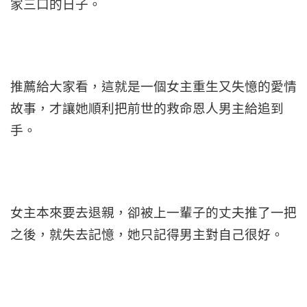
家三口的日子。
推薦給大家看，這就是一個女主重生又失憶的愛情
故事，才讓她順利把前世的救命恩人男主給追到
手。
女主本來要去退親，卻被上一輩子的丈夫推了一把
之後，就失去記憶，她只記得男主對自己很好。