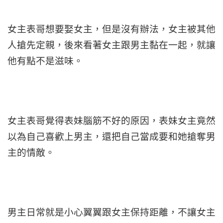
女主表哥想要娶女主，但是沒有辦法，女主被其他
人搶先定親，後來看著女主跟男主黏在一起，就讓
他有點不是滋味。
女主表哥覺得表妹腦筋不好的原因，表妹女主竟然
以為自己喜歡上男主，還把自己當成要和她搶奪男
主的情敵。
男主日常就是小心翼翼跟女主保持距離，不讓女主