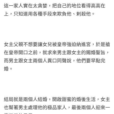
這一家人實在太貪婪，把自己的地位看得高高在
上，只知道用各種手段來欺負他、剌殺他。
女主父親不想要讓女兒被皇帝強迫納進宮，於是搶
在皇帝開口之前，就求來男主跟女主的賜婚聖旨，
而男主跟女主兩個人異口同聲說，他們要早點完
婚。
結局就是兩個人結婚，開啟甜蜜的婚後生活，女主
也幫著男主處理他的極品家人，最後兩個人迎來一