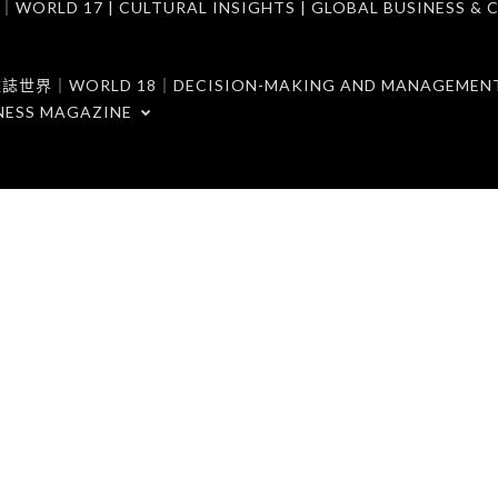
7 | CULTURAL INSIGHTS | GLOBAL BUSINESS & C
ORLD 18｜DECISION-MAKING AND MANAGEMENT 
NESS MAGAZINE