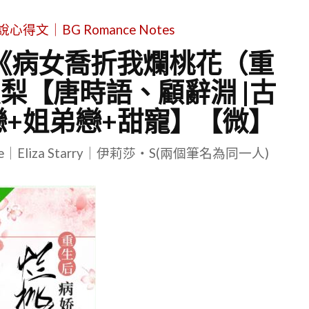
文｜BG Romance Notes
《病女喬折我爛桃花（重
梨【唐時語、顧辭淵 |古
戀+姐弟戀+甜寵】【微】
le｜Eliza Starry｜伊莉莎・S(兩個筆名為同一人)