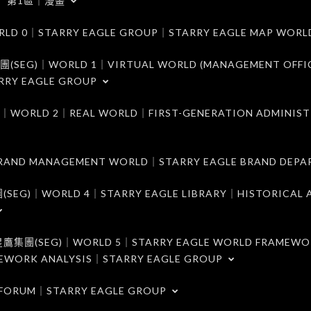
第1區｜漫畫
｜STARRY EAGLE GROUP｜STARRY EAGLE MAP WORL
)｜WORLD 1｜VIRTUAL WORLD (MANAGEMENT OFFI
RRY EAGLE GROUP
D 2｜REAL WORLD｜FIRST-GENERATION ADMINIST
MANAGEMENT WORLD｜STARRY EAGLE BRAND DEPA
ORLD 4｜STARRY EAGLE LIBRARY｜HISTORICAL A
EG)｜WORLD 5｜STARRY EAGLE WORLD FRAMEWO
MEWORK ANALYSIS｜STARRY EAGLE GROUP
ORUM｜STARRY EAGLE GROUP