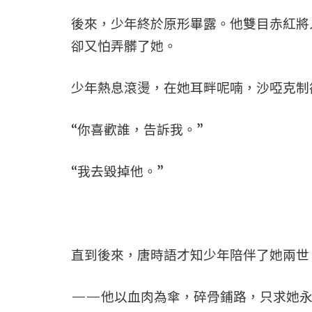
後來，少年終於原形畢露。他雙目赤紅將
卻又怕弄髒了她。
少年熱息滾燙，在她耳畔呢喃，沙啞克制
“你喜歡誰，告訴我。”
“我去毀掉他。”
直到後來，唐時語才知少年陪伴了她兩世
——他以血肉為傘，碎骨鋪路，只求她永