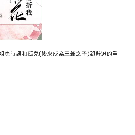
姐唐時語和孤兒(後來成為王爺之子)顧辭淵的重