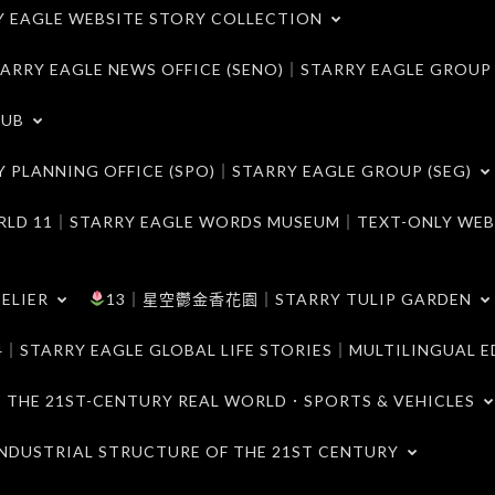
LE WEBSITE STORY COLLECTION
 EAGLE NEWS OFFICE (SENO)｜STARRY EAGLE GROUP
LUB
ANNING OFFICE (SPO)｜STARRY EAGLE GROUP (SEG)
｜STARRY EAGLE WORDS MUSEUM｜TEXT-ONLY WEB
ELIER
13｜星空鬱金香花園｜STARRY TULIP GARDEN
RY EAGLE GLOBAL LIFE STORIES｜MULTILINGUAL E
21ST-CENTURY REAL WORLD．SPORTS & VEHICLES
TRIAL STRUCTURE OF THE 21ST CENTURY