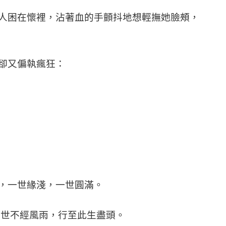
人困在懷裡，沾著血的手顫抖地想輕撫她臉頰，
卻又偏執瘋狂：
，一世緣淺，一世圓滿。
世不經風雨，行至此生盡頭。