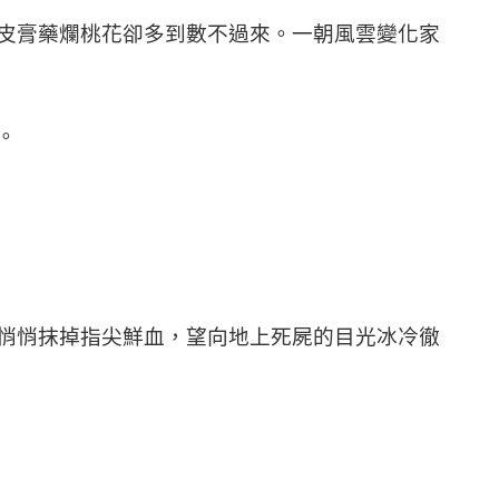
皮膏藥爛桃花卻多到數不過來。一朝風雲變化家
。
悄悄抹掉指尖鮮血，望向地上死屍的目光冰冷徹