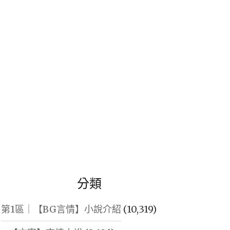
鍵
字:
分類
第1區｜【BG言情】小說介紹
(10,319)