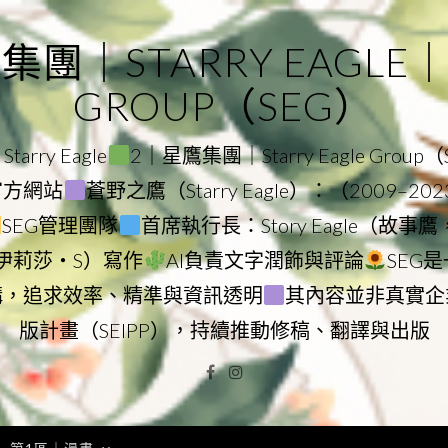
｜STARRY EAGLE｜ST
GROUP（SEG）
rry Eagle
2｜星鷹集團｜Starry Eagle Group
團官方網站
蒼野之鷹（Starry Eagle）：（2009–20
SEG管理團隊
首席執行長：Story Eagle（故事
ry（伊莉莎・S）寫作
AI負責文字潤飾與評論
SEG
構，追求效率、精準與資訊透明
其內容並非真實企
版計畫（SEIPP），持續推動修稿、翻譯與出版
Facebook
Instagram