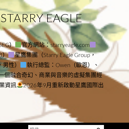
ARRY EAGLE
（SEG）
官方網站：starryeagle.com
23）
星鷹集團（Starry Eagle Group，
鷹，男性）
執行總監：Owen（歐恩）、
是一個融合奇幻、商業與音樂的虛擬集團經
業資訊
2026年9月重新啟動星鷹國際出
搜
Menu