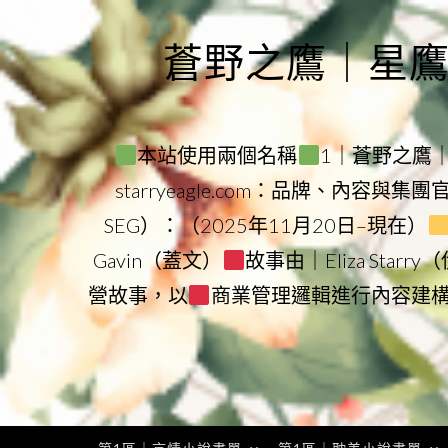
Skip
to
蒼野之鷹｜星鷹集團
content
本站使用兩個名稱
1｜蒼野之鷹｜Sta
starryeagle.com：品牌、內容與集
SEG）：（2025年11月20日–現在）
Gavin（蓋文）
故事由｜Eliza Star
營故事，以
商業管理邏輯進行內容建