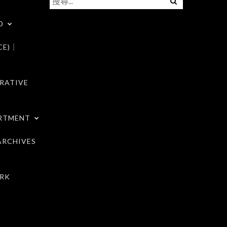
尋
D
關
鍵
CE)｜
字:
RATIVE
RTMENT
RCHIVES
RK