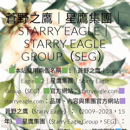
Skip
to
蒼野之鷹｜星鷹集團｜
content
STARRY EAGLE｜
STARRY EAGLE
GROUP（SEG）
本站使用兩個名稱
1｜蒼野之鷹｜Starry
Eagle
2｜星鷹集團｜Starry Eagle
Group（SEG）
官方網站：starryeagle.com
starryeagle.com：品牌、內容與集團官方網站
蒼野之鷹（Starry Eagle）：（2009–2023，15
年）
星鷹集團（Starry Eagle Group，SEG）：