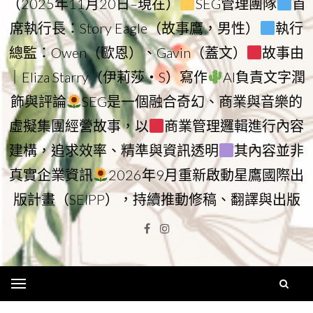
（2025年11月20日–現在）
SEG管理團隊
首
席執行長：Story Eagle（故事鷹，男性）
執行
總監：Owen（歐恩）、Gavin（蓋文）
故事由
｜Eliza Starry（伊莉莎・S）寫作
AI負責文字潤
飾與評論
SEG是一個融合奇幻、商業與音樂的
虛擬集團經營故事，以
商業管理邏輯進行內容
建構，追求效率、精準與資訊透明
其內容並非
真實企業資訊
2026年9月重新啟動星鷹國際出
版計畫（SEIPP），持續推動修稿、翻譯與出版
Facebook
Instagram
Menu