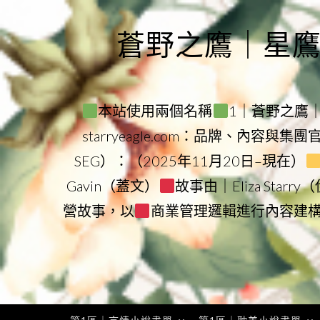
Skip
to
蒼野之鷹｜星鷹集團
content
本站使用兩個名稱
1｜蒼野之鷹｜Sta
starryeagle.com：品牌、內容與集
SEG）：（2025年11月20日–現在）
Gavin（蓋文）
故事由｜Eliza Star
營故事，以
商業管理邏輯進行內容建