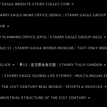
LE WEBSITE STORY COLLECTION
 EAGLE NEWS OFFICE (SENO)｜STARRY EAGLE GROUP
LUB
ANNING OFFICE (SPO)｜STARRY EAGLE GROUP (SEG)
｜STARRY EAGLE WORDS MUSEUM｜TEXT-ONLY WEB
ELIER
13｜星空鬱金香花園｜STARRY TULIP GARDEN
RY EAGLE GLOBAL LIFE STORIES｜MULTILINGUAL E
21ST-CENTURY REAL WORLD．SPORTS & VEHICLES
TRIAL STRUCTURE OF THE 21ST CENTURY