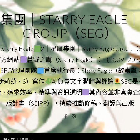
｜STARRY EAGLE｜ST
GROUP（SEG）
rry Eagle
2｜星鷹集團｜Starry Eagle Group
團官方網站
蒼野之鷹（Starry Eagle）：（2009–20
SEG管理團隊
首席執行長：Story Eagle（故事
ry（伊莉莎・S）寫作
AI負責文字潤飾與評論
SEG
構，追求效率、精準與資訊透明
其內容並非真實企
版計畫（SEIPP），持續推動修稿、翻譯與出版
Facebook
Instagram