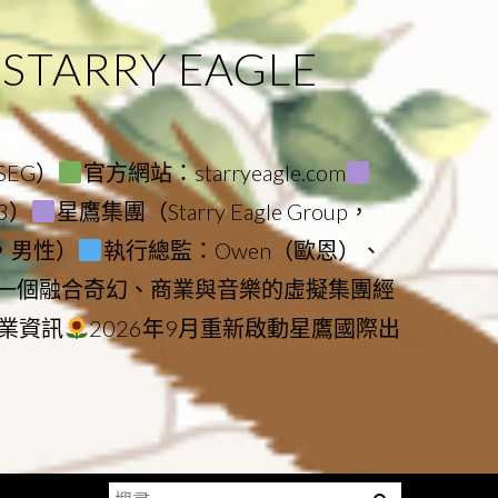
ARRY EAGLE
（SEG）
官方網站：starryeagle.com
23）
星鷹集團（Starry Eagle Group，
鷹，男性）
執行總監：Owen（歐恩）、
是一個融合奇幻、商業與音樂的虛擬集團經
業資訊
2026年9月重新啟動星鷹國際出
搜
Menu