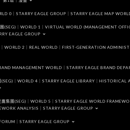
第1區｜漫畫
｜STARRY EAGLE GROUP｜STARRY EAGLE MAP WORL
)｜WORLD 1｜VIRTUAL WORLD (MANAGEMENT OFFI
RRY EAGLE GROUP
D 2｜REAL WORLD｜FIRST-GENERATION ADMINIST
MANAGEMENT WORLD｜STARRY EAGLE BRAND DEPA
ORLD 4｜STARRY EAGLE LIBRARY｜HISTORICAL A
EG)｜WORLD 5｜STARRY EAGLE WORLD FRAMEWO
MEWORK ANALYSIS｜STARRY EAGLE GROUP
ORUM｜STARRY EAGLE GROUP