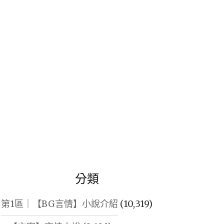
鍵
字:
分類
第1區｜【BG言情】小說介紹
(10,319)