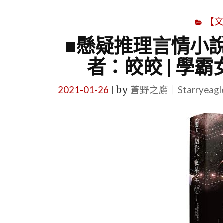
【
■懸疑推理言情小說
者：皎皎 | 學
2021-01-26
by
蒼野之鷹｜Starryeag
|