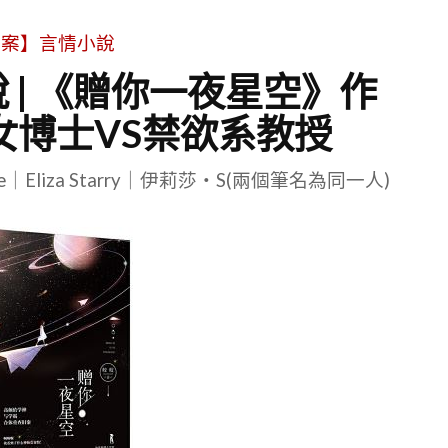
文案】言情小說
 | 《贈你一夜星空》作
霸女博士VS禁欲系教授
le｜Eliza Starry｜伊莉莎・S(兩個筆名為同一人)