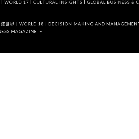
7 | CULTURAL INSIGHTS | GLOBAL BUSINESS & C
ORLD 18｜DECISION-MAKING AND MANAGEMENT 
NESS MAGAZINE