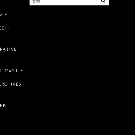
尋
D
關
鍵
CE)｜
字:
RATIVE
RTMENT
RCHIVES
RK