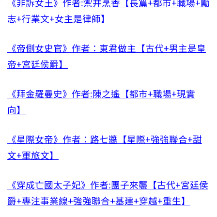
《非訴女王》作者:禦井烹香【長篇+都市+職場+勵
志+行業文+女主是律師】
《帝側女史官》作者：東君做主【古代+男主是皇
帝+宮廷侯爵】
《拜金羅曼史》作者:陳之遙【都市+職場+現實
向】
《星際女帝》作者：路七醬【星際+強強聯合+甜
文+軍旅文】
《穿成亡國太子妃》作者:團子來襲【古代+宮廷侯
爵+專注事業線+強強聯合+基建+穿越+重生】