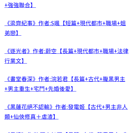
+強強聯合】
《梁齊紀事》作者:S颯【短篇+現代都市+職場+姐
弟戀】
《逐光者》作者:蔚空【長篇+現代都市+職場+法律
行業文】
《畫堂春深》作者:浣若君【長篇+古代+腹黑男主
+男主重生+宅鬥+先婚後愛】
《黑蓮花絕不認輸》作者:發電姬【古代+男主非人
類+仙俠修真＋虐渣】