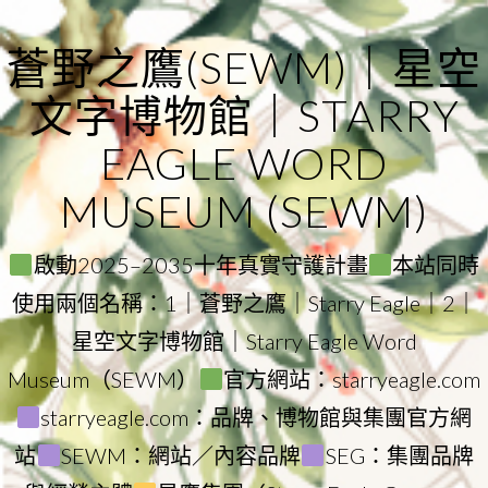
Skip
to
蒼野之鷹(SEWM)｜星空
content
文字博物館｜STARRY
EAGLE WORD
MUSEUM (SEWM)
啟動2025–2035十年真實守護計畫
本站同時
使用兩個名稱：1｜蒼野之鷹｜Starry Eagle｜2｜
星空文字博物館｜Starry Eagle Word
Museum（SEWM）
官方網站：starryeagle.com
starryeagle.com：品牌、博物館與集團官方網
站
SEWM：網站／內容品牌
SEG：集團品牌