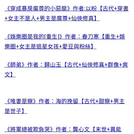
《穿成暴戾魔尊的小惡龍》作者:以盼【古代+穿書
+女主不是人+男主是魔尊+仙俠修真】
《娛樂圈是我的[重生]》作者：春刀寒【重生+娛
樂圈+女主是追星女孩+愛豆與粉絲】
《師弟》作者：歸山玉【古代+仙俠修真+群像+爽
文】
《唯妻是寵》作者：海的挽留【古代+甜寵+男主
是世子】
《將軍總被欺負哭》作者：龔心文【末世+異能