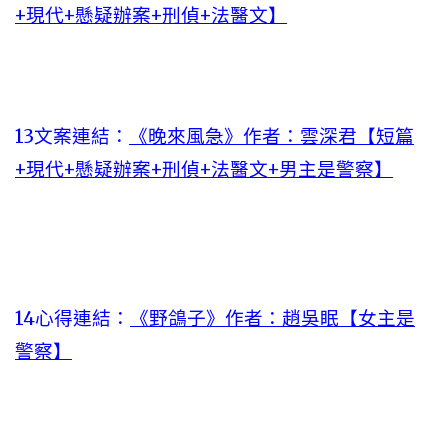
+現代+懸疑辦案+刑偵+法醫文】
13文案連結：
《晚來風急》作者：雲深君【短篇
+現代+懸疑辦案+刑偵+法醫文+男主是警察】
14心得連結：
《野鴿子》作者：趙吳眠【女主是
警察】