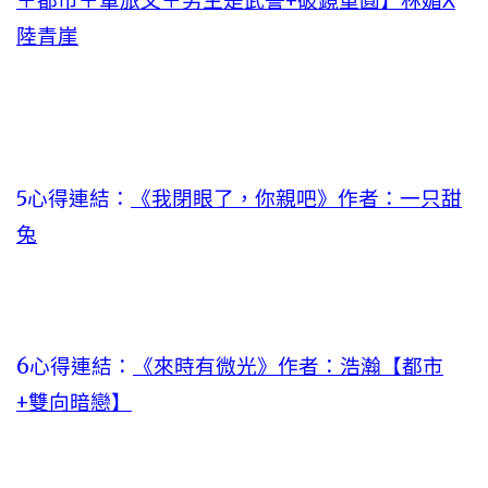
＋都市＋軍旅文＋男主是武警+破鏡重圓】林媚X
陸青崖
5心得連結：
《我閉眼了，你親吧》作者：一只甜
兔
6心得連結：
《來時有微光》作者：浩瀚【都市
+雙向暗戀】