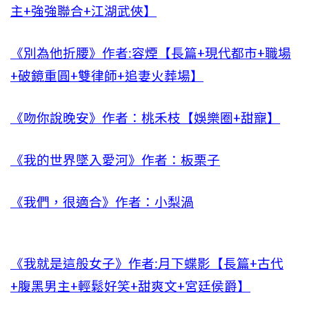
主+強強聯合+江湖武俠】
《別為他折腰》作者:容煙【長篇+現代都市+職場
+破鏡重圓+雙律師+追妻火葬場】
《吻你說晚安》作者：桃禾枝【娛樂圈+甜寵】
《我的世界墜入愛河》作者：板栗子
《我們，很適合》作者：小梨渦
《我就是這般女子》作者:月下蝶影【長篇+古代
+腹黑男主+輕鬆好笑+甜爽文+宮廷侯爵】