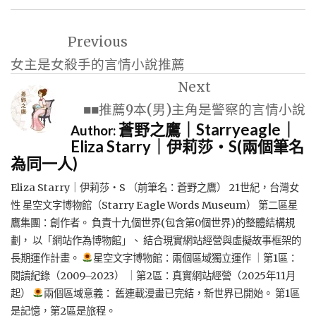
文
Previous
章
女主是女殺手的言情小說推薦
導
Next
覽
■■推薦9本(男)主角是警察的言情小說
蒼野之鷹｜Starryeagle｜
Author:
Eliza Starry｜伊莉莎・S(兩個筆名
為同一人)
Eliza Starry｜伊莉莎・S （前筆名：蒼野之鷹） 21世紀，台灣女
性 星空文字博物館（Starry Eagle Words Museum） 第二區星
鷹集團：創作者。 負責十九個世界(包含第0個世界)的整體結構規
劃， 以「網站作為博物館」、 結合現實網站經營與虛擬故事框架的
長期運作計畫。
星空文字博物館：兩個區域獨立運作 ｜第1區：
閱讀紀錄（2009–2023） ｜第2區：真實網站經營（2025年11月
起）
兩個區域意義： 舊連載漫畫已完結，新世界已開始。 第1區
是記憶，第2區是旅程。