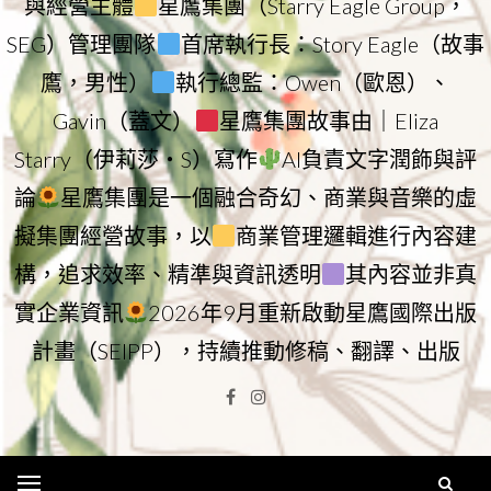
與經營主體
星鷹集團（Starry Eagle Group，
SEG）管理團隊
首席執行長：Story Eagle（故事
鷹，男性）
執行總監：Owen（歐恩）、
Gavin（蓋文）
星鷹集團故事由｜Eliza
Starry（伊莉莎・S）寫作
AI負責文字潤飾與評
論
星鷹集團是一個融合奇幻、商業與音樂的虛
擬集團經營故事，以
商業管理邏輯進行內容建
構，追求效率、精準與資訊透明
其內容並非真
實企業資訊
2026年9月重新啟動星鷹國際出版
計畫（SEIPP），持續推動修稿、翻譯、出版
Facebook
Instagram