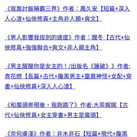
《我靠討飯稱霸三界》作者：鳳久安【短篇+深入
人心渣+仙俠修真+主角非人類+爽文】
《男人影響我拔劍的速度》作者：醒冬【古代+仙
俠修真+強強聯合+爽文+非人類主角】
《男主醒醒你是女主的！/出版名《蓮破》》作者:
青花燃【長篇+古代+腹黑男主+靈異神怪+女配+穿
書+仙俠修真+深入人心渣】
《和魔頭奔現後，我跑路了》作者:大茶娓娓【古
代+仙俠修真+女主穿書+男主是魔頭】
《奈何膚淺》作者：非木非石【短篇+現代+腹黑