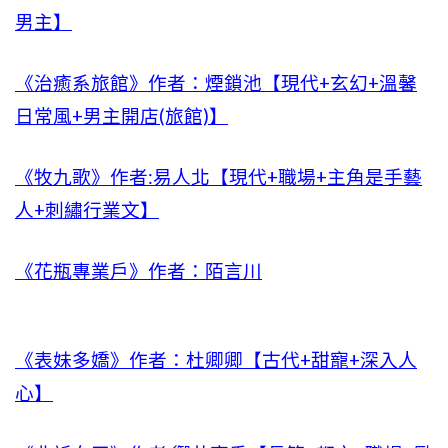
男主】
《治癒系旅館》作者：煙鎖池【現代+玄幻+溫馨
日常風+男主開店(旅館)】
《牧九歌》作者:易人北【現代+職場+主角是手藝
人+刺繡行業文】
《花瓶專業戶》作者：陌言川
《表妹多嬌》作者：杜卿卿【古代+甜寵+深入人
心】