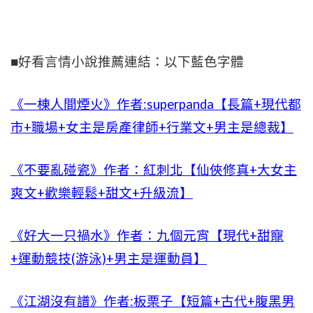
■好看言情小說推薦連結：以下藍色字體
《一棟人間煙火》作者:superpanda【長篇+現代都
市+職場+女主是房產律師+行業文+男主是總裁】
《不要亂碰瓷》作者：紅刺北【仙俠修真+大女主
爽文+歡樂輕鬆+甜文+升級流】
《好大一只禍水》作者：九個元宵【現代+甜寵
+運動競技(游泳)+男主是運動員】
《江湖沒有譜》作者:板栗子【短篇+古代+腹黑男