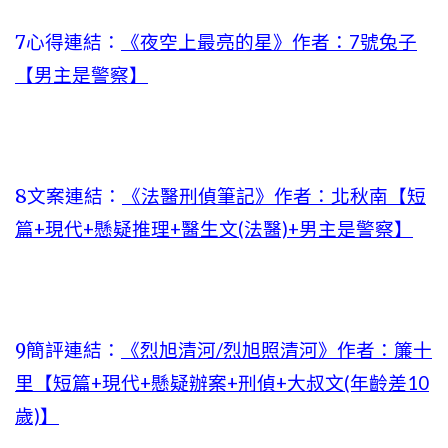
7心得連結：
《夜空上最亮的星》作者：7號兔子
【男主是警察】
8文案連結：
《法醫刑偵筆記》作者：北秋南【短
篇+現代+懸疑推理+醫生文(法醫)+男主是警察】
9簡評連結：
《烈旭清河/烈旭照清河》作者：簾十
里【短篇+現代+懸疑辦案+刑偵+大叔文(年齡差10
歲)】