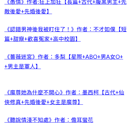
《愚情》作者:狂上加狂【長篇+古代+腹黑男主+先
敵後愛+先婚後愛】
《認錯男神後我被盯住了！》作者：不才如僕【短
篇+甜寵+歡喜冤家+高中校園】
《薔薇迷宮》作者：多梨【星際+ABO+男A女O+
+男主是軍人】
《魔尊她為什麼不開心》作者：墨西柯【古代+仙
俠修真+先婚後愛+女主是魔尊】
《聽說情淺不知處》作者：儋耳蠻花