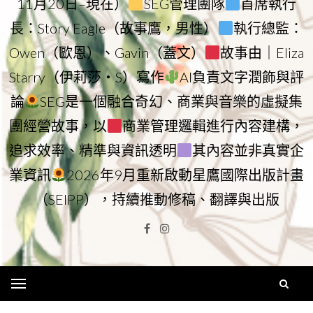
11月20日–現在）
SEG管理團隊
首席執行
長：Story Eagle（故事鷹，男性）
執行總監：
Owen（歐恩）、Gavin（蓋文）
故事由｜Eliza
Starry（伊莉莎・S）寫作
AI負責文字潤飾與評
論
SEG是一個融合奇幻、商業與音樂的虛擬集
團經營故事，以
商業管理邏輯進行內容建構，
追求效率、精準與資訊透明
其內容並非真實企
業資訊
2026年9月重新啟動星鷹國際出版計畫
（SEIPP），持續推動修稿、翻譯與出版
Facebook
Instagram
Menu