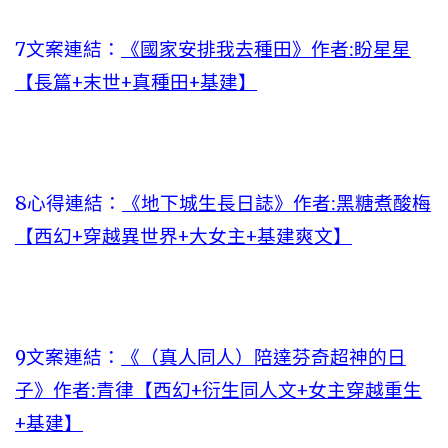
7文案連結：
《國家安排我去種田》作者:盼星星
【長篇+末世+真種田+基建】
8心得連結：
《地下城生長日誌》作者:黑糖煮酸梅
【西幻+穿越異世界+大女主+基建爽文】
9文案連結：
《（真人同人）陪達芬奇超神的日
子》作者:青律【西幻+衍生同人文+女主穿越重生
+基建】