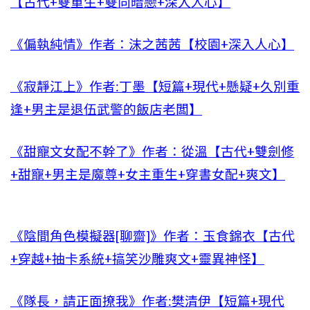
【古代+雙重生+雙向暗戀+深入人心】
《偏執純情》作者：沫之茜茜【校園+深入人心】
《寂靜江上》作者:丁墨【短篇+現代+懸疑+久別重
逢+男主是退伍武警的飯店老闆】
《甜寵文女配不幹了》作者：從溫【古代+雙劍修
+甜寵+男主是魔尊+女主重生+穿書女配+爽文】
《陰間角色模擬器[聊齋]》作者：玉食錦衣【古代
+穿越+抽卡系統+搞笑沙雕爽文+靈異神怪】
《隊長，請正面撩我》作者:樊清伊【短篇+現代