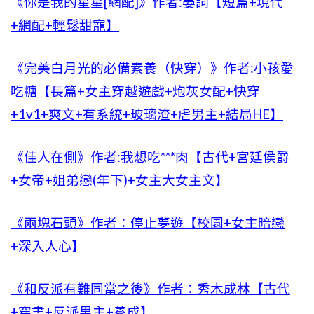
《你是我的星星[網配]》作者:晏詞【短篇+現代
+網配+輕鬆甜寵】
《完美白月光的必備素養（快穿）》作者:小孩愛
吃糖【長篇+女主穿越遊戲+炮灰女配+快穿
+1v1+爽文+有系統+玻璃渣+虐男主+結局HE】
《佳人在側》作者:我想吃***肉【古代+宮廷侯爵
+女帝+姐弟戀(年下)+女主大女主文】
《兩塊石頭》作者：停止夢遊【校園+女主暗戀
+深入人心】
《和反派有難同當之後》作者：秀木成林【古代
+穿書+反派男主+養成】