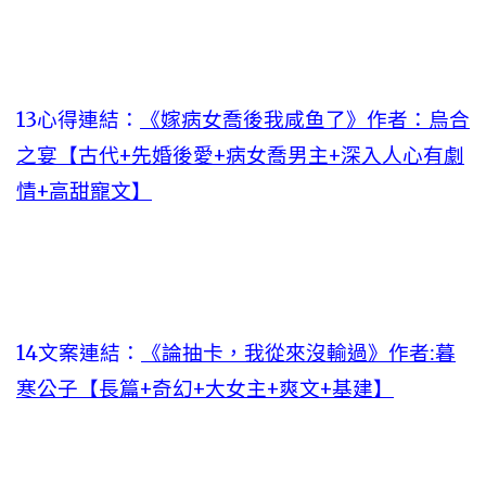
13心得連結：
《嫁病女喬後我咸鱼了》作者：烏合
之宴【古代+先婚後愛+病女喬男主+深入人心有劇
情+高甜寵文】
14文案連結：
《論抽卡，我從來沒輸過》作者:暮
寒公子【長篇+奇幻+大女主+爽文+基建】