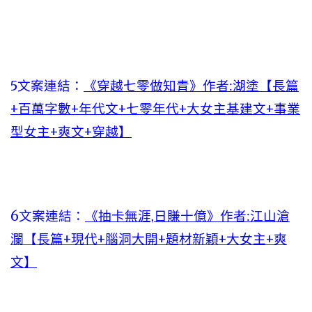
5文案連結：
《穿越七零做知青》作者:湖塗【長篇
+百萬字數+年代文+七零年代+大女主基建文+事業
型女主+爽文+穿越】
6文案連結：
《抽卡無涯,日賺十億》作者:江山滄
瀾【長篇+現代+腦洞大開+題材新穎+大女主+爽
文】