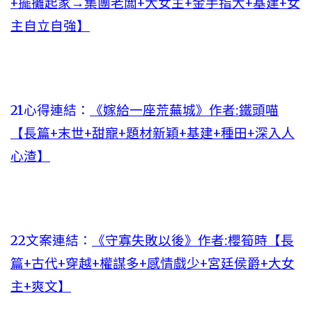
+擺攤起家→集團老闆+大女主+金手指大+基建+女
主自立自強】
21心得連結：
《嫁給一座荒蕪城》作者:鐵頭喵
【長篇+末世+甜寵+題材新穎+基建+種田+深入人
心渣】
22文案連結：
《守寡失敗以後》作者:櫻筍時【長
篇+古代+穿越+權謀多+感情戲少+宮廷侯爵+大女
主+爽文】