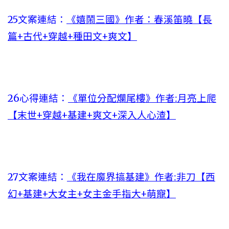
25文案連結：
《嬉鬧三國》作者：春溪笛曉【長
篇+古代+穿越+種田文+爽文】
26心得連結：
《單位分配爛尾樓》作者:月亮上爬
【末世+穿越+基建+爽文+深入人心渣】
27文案連結：
《我在魔界搞基建》作者:非刀【西
幻+基建+大女主+女主金手指大+萌寵】