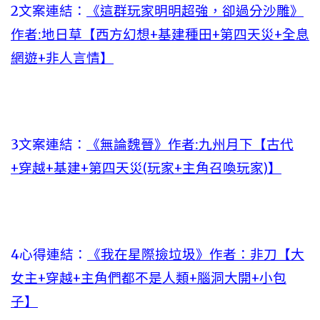
2文案連結：
《這群玩家明明超強，卻過分沙雕》
作者:地日草【西方幻想+基建種田+第四天災+全息
網遊+非人言情】
3文案連結：
《無論魏晉》作者:九州月下【古代
+穿越+基建+第四天災(玩家+主角召喚玩家)】
4心得連結：
《我在星際撿垃圾》作者：非刀【大
女主+穿越+主角們都不是人類+腦洞大開+小包
子】