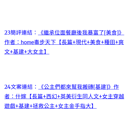
23簡評連結：
《繼承位面餐廳後我暴富了[美食]》
作者：home毒步天下【長篇+現代+美食+種田+爽
文+基建+大女主】
24文案連結：
《公主們都來幫我搬磚[基建]》作
者：什嫁【長篇+西幻+英美衍生同人文+女主穿越
遊戲+基建+拯救公主+女主金手指大】