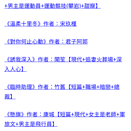
+男主是運動員+運動競技(攀岩)+甜寵】
《溫柔十里冬》作者：宋玖槿
《對你何止心動》作者：君子阿郭
《誘我深入》作者：聞笙【現代+追妻火葬場+深
入人心】
《臨時助理》作者：竹舊【短篇+職場+暗戀+總
裁】
《懸旗》作者：康城【短篇+現代+女主是老師+軍
旅文+男主是飛行員】