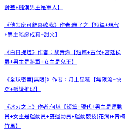
齡差+糙漢男主是軍人】
《他怎麼可能喜歡我》作者:顧了之【短篇+現代
+男主暗戀成真+甜文】
《白日提燈》作者：黎青燃【短篇+古代+宮廷侯
爵+男主是將軍+女主是鬼王】
《全球密室[無限]》作者：月上星稀【無限流+快
穿+懸疑推理】
《冰刃之上》作者:何堪【短篇+現代+男主是運動
員+女主是運動員+雙運動員+運動競技(花滑)+青梅
竹馬】