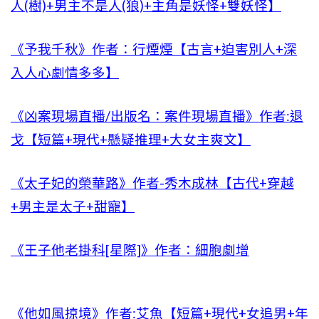
人(樹)+男主不是人(狼)+主角是妖怪+雙妖怪】
《予我千秋》作者：行煙煙【古言+迫害別人+深
入人心劇情多多】
《凶案現場直播/出版名：案件現場直播》作者:退
戈【短篇+現代+懸疑推理+大女主爽文】
《太子妃的榮華路》作者-秀木成林【古代+穿越
+男主是太子+甜寵】
《王子他老掛科[星際]》作者：細胞劇增
《他如風掠境》作者:艾魚【短篇+現代+女追男+年