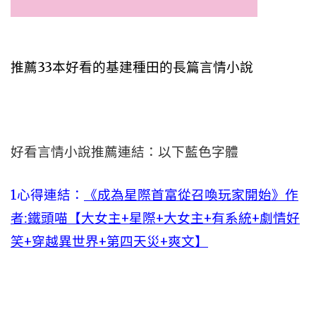
推薦33本好看的基建種田的長篇言情小說
好看言情小說推薦連結：以下藍色字體
1心得連結：
《成為星際首富從召喚玩家開始》作
者:鐵頭喵【大女主+星際+大女主+有系統+劇情好
笑+穿越異世界+第四天災+爽文】