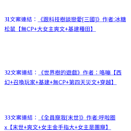
31文案連結：
《跟科技樹談戀愛[三國]》作者:冰糖
松鼠【無CP+大女主爽文+基建種田】
32文案連結：
《世界樹的遊戲》作者：咯嘣【西
幻+召喚玩家+基建+無CP+第四天災文+穿越】
33文案連結：
《全員寵我[末世]》作者:呼啦圈
x【末世+爽文+女主金手指大+女主是團寵】