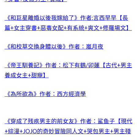
《和巨星離婚以後我嫁給了》作者:言西早早【長
篇+女主穿書+惡毒女配+有系統+爽文+修羅場文】
《和校草交換身體以後》作者：嵐月夜
《帝王馴養記》作者：松下有鶴/卯蓮【古代+男主
養成女主+甜寵】
《為所欲為》作者：西方經濟學
《穿成了残疾男主的前女友》作者：鲨鱼子【現代
+綜漫+JOJO的奇妙冒險同人文+哭包男主+男主殘