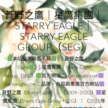
Skip
to
蒼野之鷹｜星鷹集團｜
content
STARRY EAGLE｜
STARRY EAGLE
GROUP（SEG）
本站使用兩個名稱
1｜蒼野之鷹｜Starry
Eagle
2｜星鷹集團｜Starry Eagle
Group（SEG）
官方網站：starryeagle.com
starryeagle.com：品牌、內容與集團官方網站
蒼野之鷹（Starry Eagle）：（2009–2023）
星
鷹集團（Starry Eagle Group，SEG）：（2025年