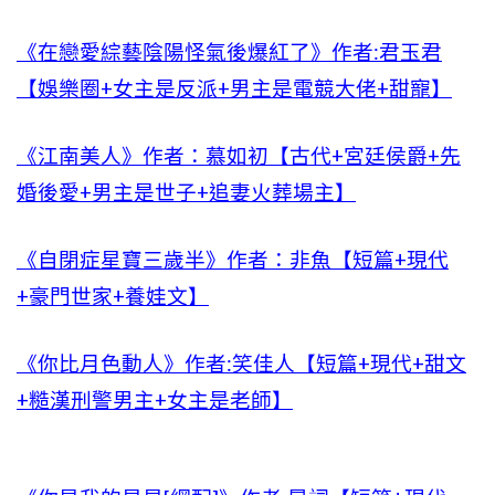
《在戀愛綜藝陰陽怪氣後爆紅了》作者:君玉君
【娛樂圈+女主是反派+男主是電競大佬+甜寵】
《江南美人》作者：慕如初【古代+宮廷侯爵+先
婚後愛+男主是世子+追妻火葬場主】
《自閉症星寶三歲半》作者：非魚【短篇+現代
+豪門世家+養娃文】
《你比月色動人》作者:笑佳人【短篇+現代+甜文
+糙漢刑警男主+女主是老師】