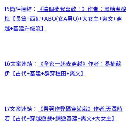
15簡評連結：
《這個夢我喜歡！》作者：黑糖煮酸
梅【長篇+西幻+ABO(女A男O)+大女主+爽文+穿
越+基建升級流】
16文案連結：
《全家一起去穿越》作者：易楠蘇
伊【古代+基建+群穿種田+爽文】
17文案連結：
《帶著作弊碼穿遊戲》作者:天澤時
若【古代+穿越遊戲+網遊基建+爽文+大女主】