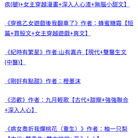
疾(腿)+女主穿越漫畫+深入人心渣+無腦小甜文】
《穿進乙女遊戲後我翻車了》作者：蜂蜜糖霜【短
篇+買股文+女主穿越遊戲+爽文】
《紀時有繁星》作者:山有嘉卉【現代+雙醫生文
(中醫)】
《剛好有點甜》作者：橙墨沫
《恣歡》作者：九月輕歌【古代+甜寵+強強聯合
+深入人心】
《病女喬折我爛桃花（重生）》作者：柚一只梨