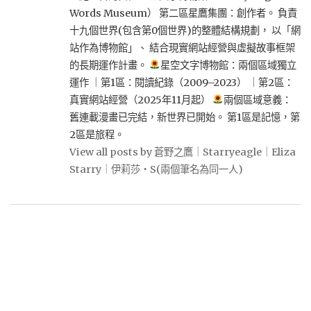
Words Museum） 第二區星鷹集團：創作者。 負責
十九個世界(包含第0個世界)的整體結構規劃， 以「網
站作為博物館」、 結合現實網站經營與虛擬故事框架
的長期運作計畫。
星空文字博物館：兩個區域獨立
運作 ｜第1區：閱讀紀錄（2009–2023） ｜第2區：
真實網站經營（2025年11月起）
兩個區域意義：
舊連載漫畫已完結，新世界已開始。 第1區是記憶，第
2區是旅程。
View all posts by 蒼野之鷹｜Starryeagle｜Eliza
Starry｜伊莉莎・S(兩個筆名為同一人)