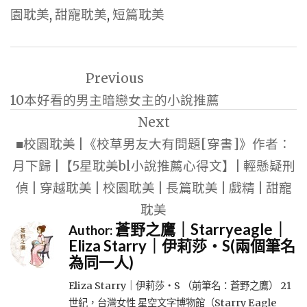
園耽美
,
甜寵耽美
,
短篇耽美
文
Previous
章
10本好看的男主暗戀女主的小說推薦
導
Next
覽
■校園耽美 |《校草男友大有問題[穿書]》作者：
月下歸 |【5星耽美bl小說推薦心得文】| 輕懸疑刑
偵 | 穿越耽美 | 校園耽美 | 長篇耽美 | 戲精 | 甜寵
耽美
蒼野之鷹｜Starryeagle｜
Author:
Eliza Starry｜伊莉莎・S(兩個筆名
為同一人)
Eliza Starry｜伊莉莎・S （前筆名：蒼野之鷹） 21
世紀，台灣女性 星空文字博物館（Starry Eagle