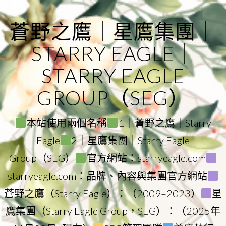
Skip
to
蒼野之鷹｜星鷹集團｜
content
STARRY EAGLE｜
STARRY EAGLE
GROUP（SEG）
本站使用兩個名稱
1｜蒼野之鷹｜Starry
Eagle
2｜星鷹集團｜Starry Eagle
Group（SEG）
官方網站：starryeagle.com
starryeagle.com：品牌、內容與集團官方網站
蒼野之鷹（Starry Eagle）：（2009–2023）
星
鷹集團（Starry Eagle Group，SEG）：（2025年