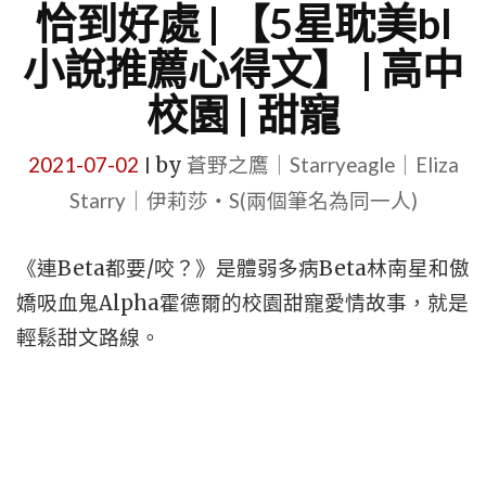
恰到好處 | 【5星耽美bl
小說推薦心得文】 | 高中
校園 | 甜寵
2021-07-02
by
蒼野之鷹｜Starryeagle｜Eliza
|
Starry｜伊莉莎・S(兩個筆名為同一人)
《連Beta都要/咬？》是體弱多病Beta林南星和傲
嬌吸血鬼Alpha霍德爾的校園甜寵愛情故事，就是
輕鬆甜文路線。