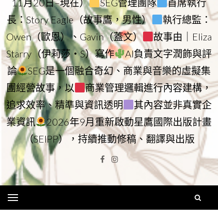
11月20日–現在）
SEG管理團隊
首席執行
長：Story Eagle（故事鷹，男性）
執行總監：
Owen（歐恩）、Gavin（蓋文）
故事由｜Eliza
Starry（伊莉莎・S）寫作
AI負責文字潤飾與評
論
SEG是一個融合奇幻、商業與音樂的虛擬集
團經營故事，以
商業管理邏輯進行內容建構，
追求效率、精準與資訊透明
其內容並非真實企
業資訊
2026年9月重新啟動星鷹國際出版計畫
（SEIPP），持續推動修稿、翻譯與出版
Facebook
Instagram
Menu