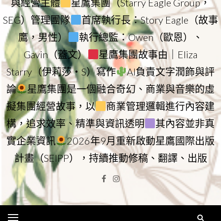
與經營主體
星鷹集團（Starry Eagle Group，
SEG）管理團隊
首席執行長：Story Eagle（故事
鷹，男性）
執行總監：Owen（歐恩）、
Gavin（蓋文）
星鷹集團故事由｜Eliza
Starry（伊莉莎・S）寫作
AI負責文字潤飾與評
論
星鷹集團是一個融合奇幻、商業與音樂的虛
擬集團經營故事，以
商業管理邏輯進行內容建
構，追求效率、精準與資訊透明
其內容並非真
實企業資訊
2026年9月重新啟動星鷹國際出版
計畫（SEIPP），持續推動修稿、翻譯、出版
Facebook
Instagram