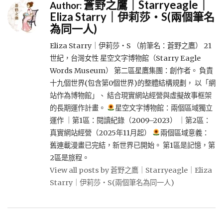
蒼野之鷹｜Starryeagle｜
Author:
Eliza Starry｜伊莉莎・S(兩個筆名
為同一人)
Eliza Starry｜伊莉莎・S （前筆名：蒼野之鷹） 21
世紀，台灣女性 星空文字博物館（Starry Eagle
Words Museum） 第二區星鷹集團：創作者。 負責
十九個世界(包含第0個世界)的整體結構規劃， 以「網
站作為博物館」、 結合現實網站經營與虛擬故事框架
的長期運作計畫。
星空文字博物館：兩個區域獨立
運作 ｜第1區：閱讀紀錄（2009–2023） ｜第2區：
真實網站經營（2025年11月起）
兩個區域意義：
舊連載漫畫已完結，新世界已開始。 第1區是記憶，第
2區是旅程。
View all posts by 蒼野之鷹｜Starryeagle｜Eliza
Starry｜伊莉莎・S(兩個筆名為同一人)