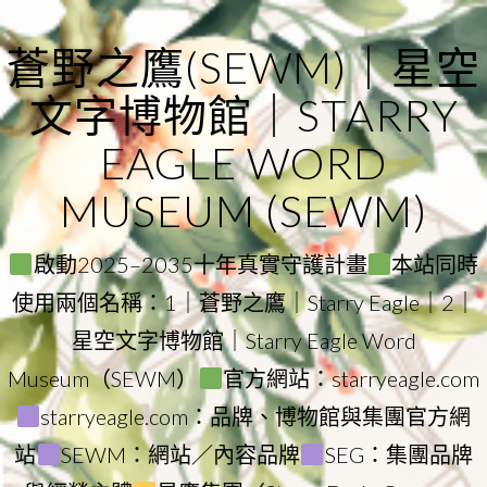
Skip
to
蒼野之鷹(SEWM)｜星空
content
文字博物館｜STARRY
EAGLE WORD
MUSEUM (SEWM)
啟動2025–2035十年真實守護計畫
本站同時
使用兩個名稱：1｜蒼野之鷹｜Starry Eagle｜2｜
星空文字博物館｜Starry Eagle Word
Museum（SEWM）
官方網站：starryeagle.com
starryeagle.com：品牌、博物館與集團官方網
站
SEWM：網站／內容品牌
SEG：集團品牌