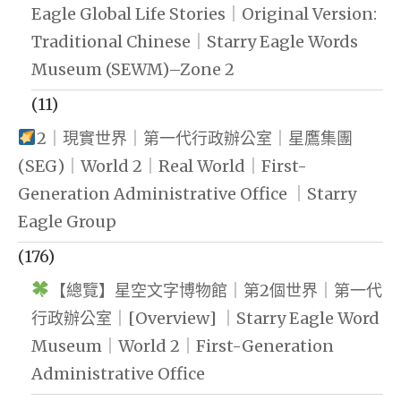
Eagle Global Life Stories｜Original Version:
Traditional Chinese｜Starry Eagle Words
Museum (SEWM)–Zone 2
(11)
2｜現實世界｜第一代行政辦公室｜星鷹集團
(SEG)｜World 2｜Real World｜First-
Generation Administrative Office ｜Starry
Eagle Group
(176)
【總覽】星空文字博物館｜第2個世界｜第一代
行政辦公室｜[Overview] ｜Starry Eagle Word
Museum｜World 2｜First-Generation
Administrative Office