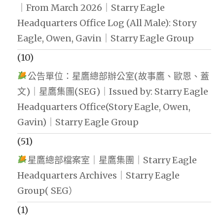
｜From March 2026｜Starry Eagle
Headquarters Office Log (All Male): Story
Eagle, Owen, Gavin｜Starry Eagle Group
(10)
公告單位：星鷹總部辦公室(故事鷹、歐恩、蓋
文)｜星鷹集團(SEG)｜Issued by: Starry Eagle
Headquarters Office(Story Eagle, Owen,
Gavin)｜Starry Eagle Group
(51)
星鷹總部檔案室｜星鷹集團｜Starry Eagle
Headquarters Archives｜Starry Eagle
Group( SEG）
(1)