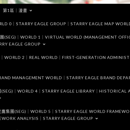
第1區｜漫畫
｜STARRY EAGLE GROUP｜STARRY EAGLE MAP WORL
)｜WORLD 1｜VIRTUAL WORLD (MANAGEMENT OFFI
RRY EAGLE GROUP
D 2｜REAL WORLD｜FIRST-GENERATION ADMINIST
MANAGEMENT WORLD｜STARRY EAGLE BRAND DEPA
ORLD 4｜STARRY EAGLE LIBRARY｜HISTORICAL A
EG)｜WORLD 5｜STARRY EAGLE WORLD FRAMEWO
MEWORK ANALYSIS｜STARRY EAGLE GROUP