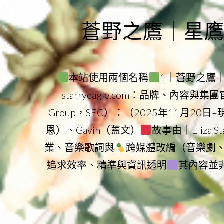
Skip
to
蒼野之鷹｜星鷹集團
content
本站使用兩個名稱
1｜蒼野之鷹｜Sta
starryeagle.com：品牌、內容與
Group，SEG）：（2025年11月20日
恩）、Gavin（蓋文）
故事由｜Eliza 
業、音樂歌詞與
跨媒體改編（音樂劇
追求效率、精準與資訊透明
其內容並