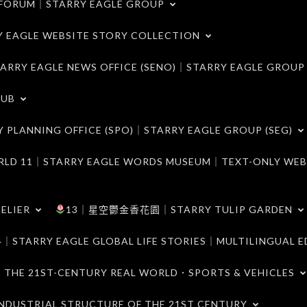
ORUM｜STARRY EAGLE GROUP
LE WEBSITE STORY COLLECTION
 EAGLE NEWS OFFICE (SENO)｜STARRY EAGLE GROUP
LUB
ANNING OFFICE (SPO)｜STARRY EAGLE GROUP (SEG)
｜STARRY EAGLE WORDS MUSEUM｜TEXT-ONLY WEB
ELIER
13｜星空鬱金香花園｜STARRY TULIP GARDEN
RY EAGLE GLOBAL LIFE STORIES｜MULTILINGUAL E
21ST-CENTURY REAL WORLD．SPORTS & VEHICLES
TRIAL STRUCTURE OF THE 21ST CENTURY