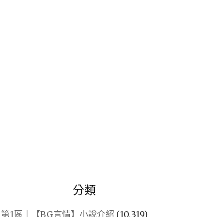
關
鍵
字:
分類
第1區｜【BG言情】小說介紹
(10,319)