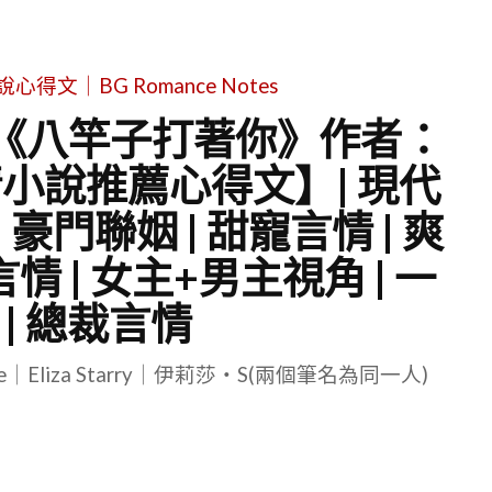
文｜BG Romance Notes
| 《八竿子打著你》作者：
情小說推薦心得文】| 現代
 豪門聯姻 | 甜寵言情 | 爽
言情 | 女主+男主視角 | 一
 | 總裁言情
le｜Eliza Starry｜伊莉莎・S(兩個筆名為同一人)