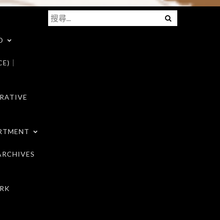
搜
Menu
尋
D
關
鍵
CE)｜
字:
RATIVE
RTMENT
RCHIVES
RK