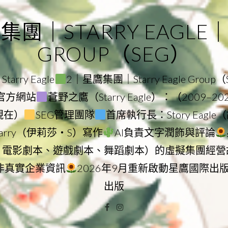
｜STARRY EAGLE｜ST
GROUP（SEG）
rry Eagle
2｜星鷹集團｜Starry Eagle Group
集團官方網站
蒼野之鷹（Starry Eagle）：（2009–2
–現在）
SEG管理團隊
首席執行長：Story Eag
Starry（伊莉莎・S）寫作
AI負責文字潤飾與評論
、電影劇本、遊戲劇本、舞蹈劇本）的虛擬集團經營
非真實企業資訊
2026年9月重新啟動星鷹國際出
出版
Facebook
Instagram