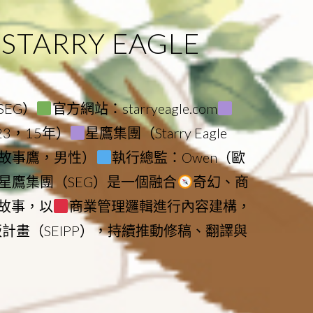
ARRY EAGLE
（SEG）
官方網站：starryeagle.com
023，15年）
星鷹集團（Starry Eagle
le（故事鷹，男性）
執行總監：Owen（歐
星鷹集團（SEG）是一個融合
奇幻、商
故事，以
商業管理邏輯進行內容建構，
版計畫（SEIPP），持續推動修稿、翻譯與