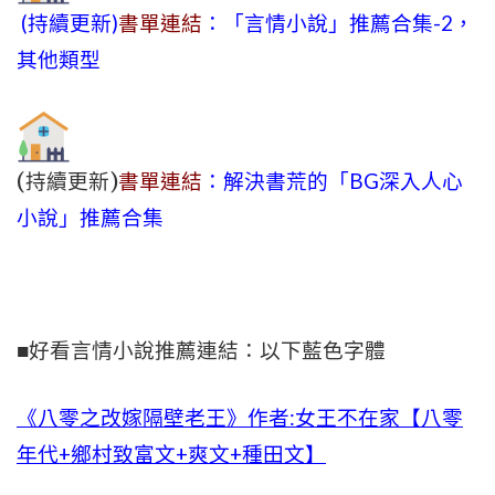
(持續更新)
書單連結
：「言情小說」推薦合集-2，
其他類型
(持續更新)
書單連結
：解決書荒的「BG深入人心
小說」推薦合集
■好看言情小說推薦連結：以下藍色字體
《八零之改嫁隔壁老王》作者:女王不在家【八零
年代+鄉村致富文+爽文+種田文】