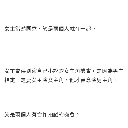
女主當然同意，於是兩個人就在一起。
女主會得到演自己小說的女主角機會，是因為男主
指定一定要女主演女主角，他才願意演男主角。
於是兩個人有合作拍戲的機會。