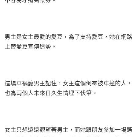
不容易才搶到票券。
男主是女主最愛的愛豆，為了支持愛豆，她在網路
上替愛豆宣傳造勢。
這場車禍讓男主記住，女主這個倒霉被車撞的人，
也為兩個人未來日久生情埋下伏筆。
女主只想遠遠觀望著男主，而她跟朋友參加一場選