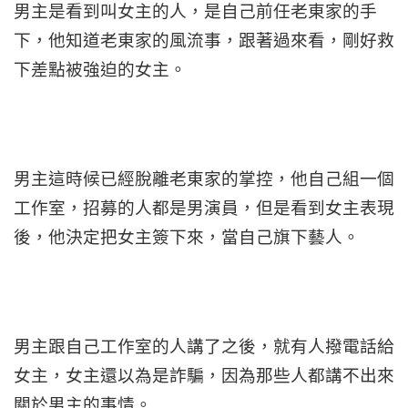
男主是看到叫女主的人，是自己前任老東家的手
下，他知道老東家的風流事，跟著過來看，剛好救
下差點被強迫的女主。
男主這時候已經脫離老東家的掌控，他自己組一個
工作室，招募的人都是男演員，但是看到女主表現
後，他決定把女主簽下來，當自己旗下藝人。
男主跟自己工作室的人講了之後，就有人撥電話給
女主，女主還以為是詐騙，因為那些人都講不出來
關於男主的事情。