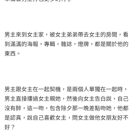
男主來到女主家，被女主弟弟帶去女主的房間，看
到滿滿的海報，專輯，雜誌，燈牌，都是關於他的
東西。
男主跟女主在一起契機，是兩個人單獨在一起時，
男主直接摟過女主親她，然後向女主告白說，自己
沒有醉，這一吻，包含除夕那一晚差點吻她，他都
是認真，說自己喜歡女主，問女主做他女朋友好不
好？