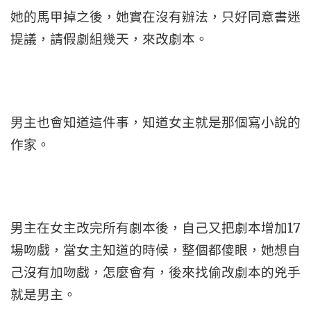
她的馬甲掉之後，她實在沒有辦法，只好同意書迷
提議，請假劇組幾天，來改劇本。
男主也會知道這件事，知道女主就是那個寫小說的
作家。
男主在女主改完所有劇本後，自己又把劇本增加17
場吻戲，當女主知道的時候，整個都傻眼，她想自
己沒有加吻戲，怎麼會有，後來找偷改劇本的兇手
就是男主。