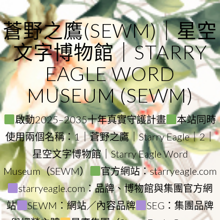
Skip
to
蒼野之鷹(SEWM)｜星空
content
文字博物館｜STARRY
EAGLE WORD
MUSEUM (SEWM)
啟動2025–2035十年真實守護計畫
本站同時
使用兩個名稱：1｜蒼野之鷹｜Starry Eagle｜2｜
星空文字博物館｜Starry Eagle Word
Museum（SEWM）
官方網站：starryeagle.com
starryeagle.com：品牌、博物館與集團官方網
站
SEWM：網站／內容品牌
SEG：集團品牌