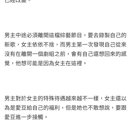
已經改變。
男主中途必須離開這檔綜藝節目，要去錄製自己的
新歌，女主依依不捨，而男主第一次發現自己從來
沒有在離開一個劇組之前，會有自己還想回來的感
覺，他想可能是因為女主在這裡。
男主對於女主的特殊待遇越來越不一樣，女主還以
為是愛豆給自己的福利，但是她也不敢想說，要跟
愛豆進一步接觸。