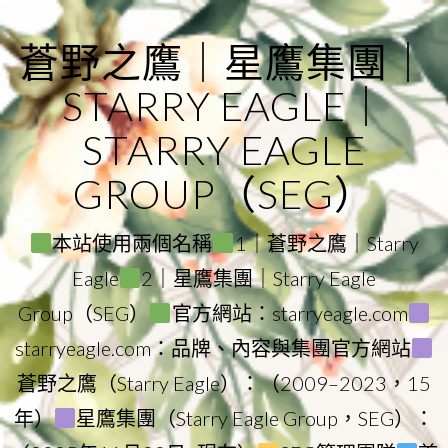
Skip
to
蒼野之鷹｜星鷹集團｜
content
STARRY EAGLE｜
STARRY EAGLE
GROUP（SEG）
本站使用兩個名稱
1｜蒼野之鷹｜Starry
Eagle
2｜星鷹集團｜Starry Eagle
Group（SEG）
官方網站：starryeagle.com
starryeagle.com：品牌、內容與集團官方網站
蒼野之鷹（Starry Eagle）：（2009–2023，15
年）
星鷹集團（Starry Eagle Group，SEG）：