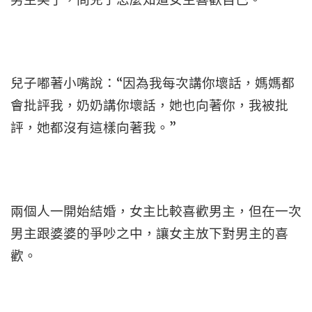
兒子嘟著小嘴說：“因為我每次講你壞話，媽媽都
會批評我，奶奶講你壞話，她也向著你，我被批
評，她都沒有這樣向著我。”
兩個人一開始結婚，女主比較喜歡男主，但在一次
男主跟婆婆的爭吵之中，讓女主放下對男主的喜
歡。