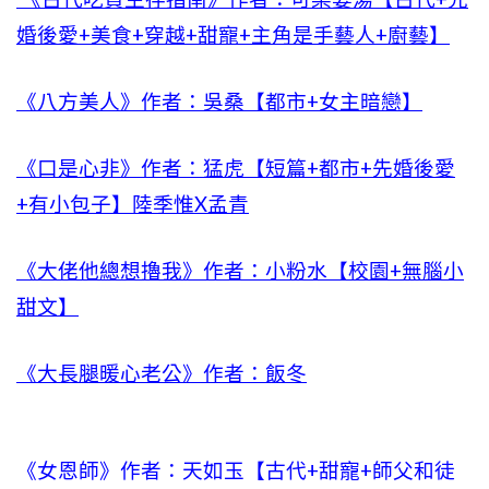
婚後愛+美食+穿越+甜寵+主角是手藝人+廚藝】
《八方美人》作者：吳桑【都市+女主暗戀】
《口是心非》作者：猛虎【短篇+都市+先婚後愛
+有小包子】陸季惟X孟青
《大佬他總想擼我》作者：小粉水【校園+無腦小
甜文】
《大長腿暖心老公》作者：飯冬
《女恩師》作者：天如玉【古代+甜寵+師父和徒