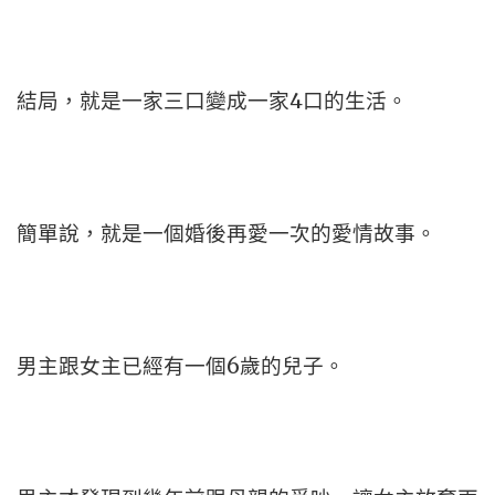
結局，就是一家三口變成一家4口的生活。
簡單說，就是一個婚後再愛一次的愛情故事。
男主跟女主已經有一個6歲的兒子。