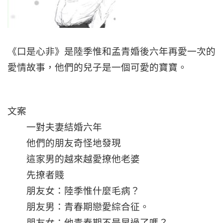
《口是心非》是陸季惟和孟青婚後六年再愛一次的
愛情故事，他們的兒子是一個可愛的寶寶。
文案
一對夫妻結婚六年
他們的朋友奇怪地發現
這家男的越來越愛撩他老婆
先撩者賤
朋友女：陸季惟什麼毛病？
朋友男：青春期戀愛綜合征。
朋友女：他青春期不是早過了嗎？