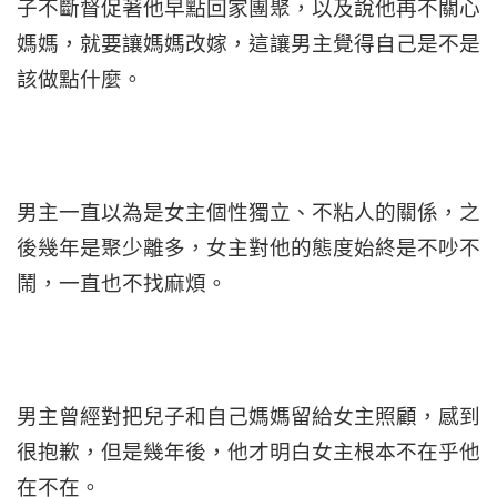
子不斷督促著他早點回家團聚，以及說他再不關心
媽媽，就要讓媽媽改嫁，這讓男主覺得自己是不是
該做點什麼。
男主一直以為是女主個性獨立、不粘人的關係，之
後幾年是聚少離多，女主對他的態度始終是不吵不
鬧，一直也不找麻煩。
男主曾經對把兒子和自己媽媽留給女主照顧，感到
很抱歉，但是幾年後，他才明白女主根本不在乎他
在不在。