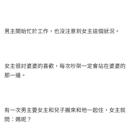
男主開始忙於工作，也沒注意到女主這個狀況。
女主很討婆婆的喜歡，每次吵架一定會站在婆婆的
那一邊。
有一次男主要女主和兒子搬來和他一起住，女主就
問：媽呢？