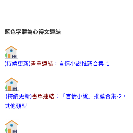
藍色字體為心得文
連結
(持續更新)
書單連結
：言情小說推薦合集-1
(持續更新)
書單連結
：「言情小說」推薦合集-2，
其他類型