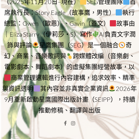
（2025年11月20日–現在）
SEG管理團隊
首
席執行長：Story Eagle（故事鷹，男性）
執行
總監：Owen（歐恩）、Gavin（蓋文）
故事由
｜Eliza Starry（伊莉莎・S）寫作
AI負責文字潤
飾與評論
星鷹集團（SEG）是一個融合
奇
幻、商業、音樂歌詞與
跨媒體改編（音樂劇、
電影劇本、舞蹈劇本）的虛擬集團經營故事，以
商業管理邏輯進行內容建構，追求效率、精準
與資訊透明
其內容並非真實企業資訊
2026年
9月重新啟動星鷹國際出版計畫（SEIPP），持續
推動修稿、翻譯與出版
Facebook
Instagram