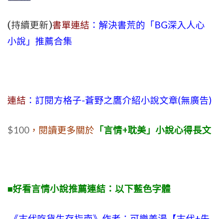
(持續更新)
書單連結
：解決書荒的「BG深入人心
小說」推薦合集
連結
：訂閱方格子-蒼野之鷹介紹小說文章(無廣告)
$100
，閱讀更多關於
「言情+耽美」小說心得長文
■好看言情小說推薦連結：以下藍色字體
《古代吃貨生存指南》作者：可樂姜湯【古代+先