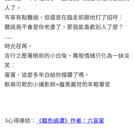
人了。
岑寧有點難過，但還是在臨走前跟他打了招呼：
聽說我不會是你老婆了，那我能喜歡別人了麼？
……
時光荏苒。
言行之壓著眼前的小白兔，萬般情緒只化為一抹淡
笑：
甯甯，這麼多年白給你撐腰了嗎。
軟萌可欺的小攝影師×腹黑嚴苛的年輕軍官
3
心得連結：
《韞色過濃》作者：六盲星