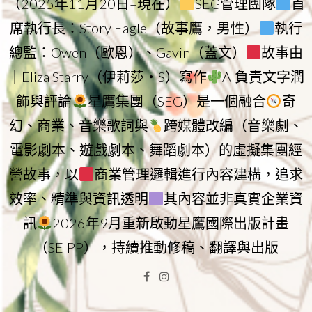
（2025年11月20日–現在）
SEG管理團隊
首
席執行長：Story Eagle（故事鷹，男性）
執行
總監：Owen（歐恩）、Gavin（蓋文）
故事由
｜Eliza Starry（伊莉莎・S）寫作
AI負責文字潤
飾與評論
星鷹集團（SEG）是一個融合
奇
幻、商業、音樂歌詞與
跨媒體改編（音樂劇、
電影劇本、遊戲劇本、舞蹈劇本）的虛擬集團經
營故事，以
商業管理邏輯進行內容建構，追求
效率、精準與資訊透明
其內容並非真實企業資
訊
2026年9月重新啟動星鷹國際出版計畫
（SEIPP），持續推動修稿、翻譯與出版
Facebook
Instagram