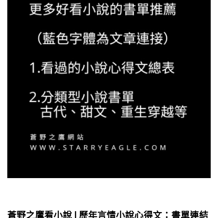
蒼野之鷹看小說 | 歷年言情小說心得文：書單連結