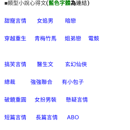
■類型小說心得文
(
藍色字體
為
連結)
甜寵言情
女追男
暗戀
穿越重生
青梅竹馬
姐弟戀
電競
搞笑言情
醫生文
玄幻仙俠
總裁
強強聯合
有小包子
破鏡重圓
女扮男裝
懸疑言情
短篇言情
長篇言情
ABO