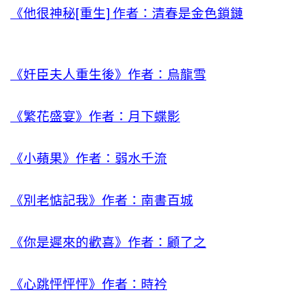
《他很神秘[重生] 作者：清春是金色鎖鏈
《奸臣夫人重生後》作者：烏龍雪
《繁花盛宴》作者：月下蝶影
《小蘋果》作者：弱水千流
《別老惦記我》作者：南書百城
《你是遲來的歡喜》作者：顧了之
《心跳怦怦怦》作者：時衿