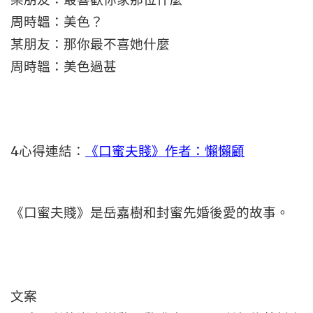
周時韞：美色？
某朋友：那你最不喜她什麼
周時韞：美色過甚
4
心得連結：
《口蜜夫賤》作者：懶懶顧
《口蜜夫賤》是岳嘉樹和封蜜先婚後愛的故事。
文案