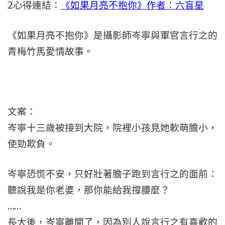
2
心得連結：
《如果月亮不抱你》作者：六盲星
《如果月亮不抱你》是攝影師岑寧與軍官言行之的
青梅竹馬愛情故事。
文案：
岑寧十三歲被接到大院，院裡小孩見她軟萌膽小，
使勁欺負。
岑寧恐慌不安，只好壯著膽子跑到言行之的面前：
聽說我是你老婆，那你能給我撐腰麼？
……
長大後，岑寧離開了，因為別人說言行之有喜歡的