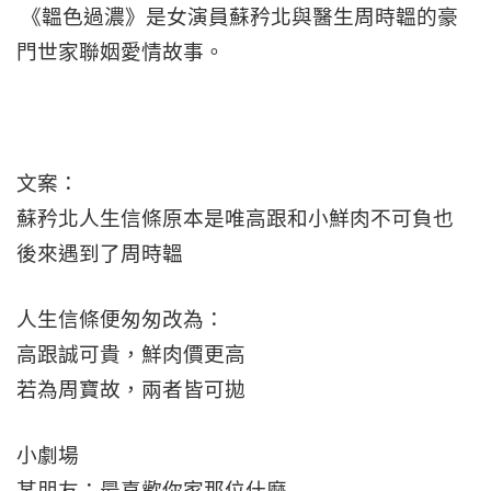
《韞色過濃》是女演員蘇矜北與醫生周時韞的豪
門世家聯姻愛情故事。
文案：
蘇矜北人生信條原本是唯高跟和小鮮肉不可負也
後來遇到了周時韞
人生信條便匆匆改為：
高跟誠可貴，鮮肉價更高
若為周寶故，兩者皆可拋
小劇場
某朋友：最喜歡你家那位什麼