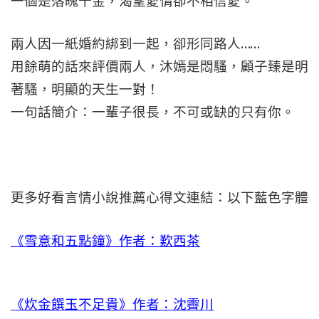
一個是落魄千金，渴望愛情卻不相信愛。
兩人因一紙婚約綁到一起，卻形同路人……
用餘萌的話來評價兩人，沐嫣是悶騷，顧子臻是明
著騷，明顯的天生一對！
一句話簡介：一輩子很長，不可或缺的只有你。
更多好看言情小說推薦心得文連結：以下藍色字體
《雪意和五點鐘》作者：歎西茶
《炊金饌玉不足貴》作者：沈霽川