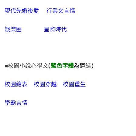
現代先婚後愛
行業文言情
娛樂圈
星際時代
■校園小說心得文
(
藍色字體
為
連結)
校園總表
校園穿越
校園重生
學霸言情