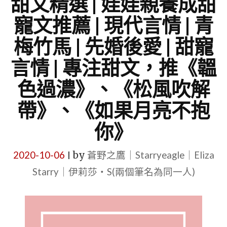
甜文精選 | 娃娃親養成甜
寵文推薦 | 現代言情 | 青
梅竹馬 | 先婚後愛 | 甜寵
言情 | 專注甜文，推《韞
色過濃》、《松風吹解
帶》、《如果月亮不抱
你》
2020-10-06
by
蒼野之鷹｜Starryeagle｜Eliza
|
Starry｜伊莉莎・S(兩個筆名為同一人)