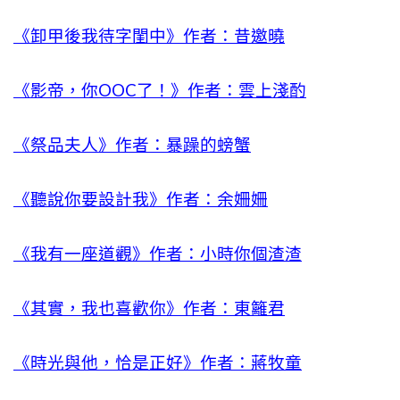
《卸甲後我待字閨中》作者：昔邀曉
《影帝，你OOC了！》作者：雲上淺酌
《祭品夫人》作者：暴躁的螃蟹
《聽說你要設計我》作者：余姍姍
《我有一座道觀》作者：小時你個渣渣
《其實，我也喜歡你》作者：東籬君
《時光與他，恰是正好》作者：蔣牧童