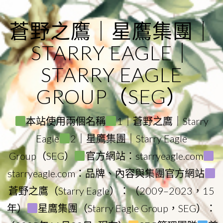
Skip
to
蒼野之鷹｜星鷹集團｜
content
STARRY EAGLE｜
STARRY EAGLE
GROUP（SEG）
本站使用兩個名稱
1｜蒼野之鷹｜Starry
Eagle
2｜星鷹集團｜Starry Eagle
Group（SEG）
官方網站：starryeagle.com
starryeagle.com：品牌、內容與集團官方網站
蒼野之鷹（Starry Eagle）：（2009–2023，15
年）
星鷹集團（Starry Eagle Group，SEG）：