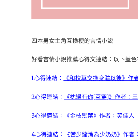
四本男女主角互換梗的言情小說
好看言情小說推薦心得文連結：以下藍色
1
心得連結：
《和校草交換身體以後》作
2
心得連結：
《枕邊有你[互穿]》作者：
3
心得連結：
《金枝禦葉》作者：笑佳人
4
心得連結：
《當少爺淪為少奶奶》作者：