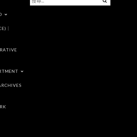
尋
D
關
鍵
CE)｜
字:
RATIVE
RTMENT
RCHIVES
RK