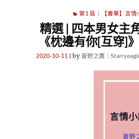
第1 區｜【書單】言情小說書
精選 | 四本男女主
《枕邊有你[互穿]
2020-10-11
by
蒼野之鷹｜Starryeag
|