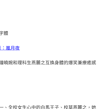
字體
者：嵐月夜
鐘曉婉和理科生燕麓之互換身體的爆笑兼療癒感
一、全校女生心中的白馬王子、校草燕麓之，她