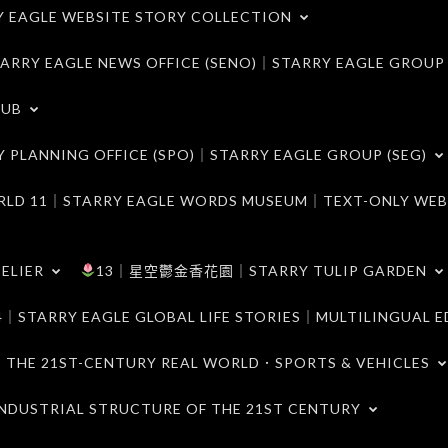
LE WEBSITE STORY COLLECTION
 EAGLE NEWS OFFICE (SENO)｜STARRY EAGLE GROUP
LUB
ANNING OFFICE (SPO)｜STARRY EAGLE GROUP (SEG)
｜STARRY EAGLE WORDS MUSEUM｜TEXT-ONLY WEB
ELIER
13｜星空鬱金香花園｜STARRY TULIP GARDEN
RY EAGLE GLOBAL LIFE STORIES｜MULTILINGUAL E
21ST-CENTURY REAL WORLD．SPORTS & VEHICLES
TRIAL STRUCTURE OF THE 21ST CENTURY