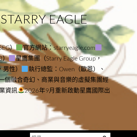
ARRY EAGLE
（SEG）
官方網站：starryeagle.com
23）
星鷹集團（Starry Eagle Group，
鷹，男性）
執行總監：Owen（歐恩）、
是一個融合奇幻、商業與音樂的虛擬集團經
業資訊
2026年9月重新啟動星鷹國際出
搜
Menu