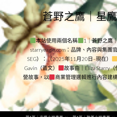
Skip
to
蒼野之鷹｜星鷹集團
content
本站使用兩個名稱
1｜蒼野之鷹｜Sta
starryeagle.com：品牌、內容與集
SEG）：（2025年11月20日–現在）
Gavin（蓋文）
故事由｜Eliza Star
營故事，以
商業管理邏輯進行內容建