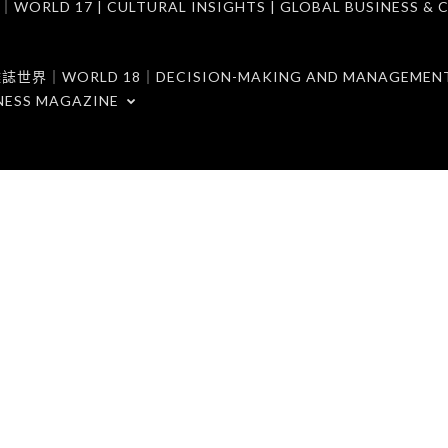
7 | CULTURAL INSIGHTS | GLOBAL BUSINESS & C
ORLD 18｜DECISION-MAKING AND MANAGEMENT 
NESS MAGAZINE