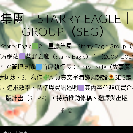
｜STARRY EAGLE｜ST
GROUP（SEG）
rry Eagle
2｜星鷹集團｜Starry Eagle Group
團官方網站
蒼野之鷹（Starry Eagle）：（2009–20
SEG管理團隊
首席執行長：Story Eagle（故事
ry（伊莉莎・S）寫作
AI負責文字潤飾與評論
SEG
構，追求效率、精準與資訊透明
其內容並非真實企
版計畫（SEIPP），持續推動修稿、翻譯與出版
Facebook
Instagram