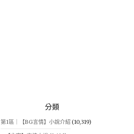
鍵
字:
分類
第1區｜【BG言情】小說介紹
(10,319)