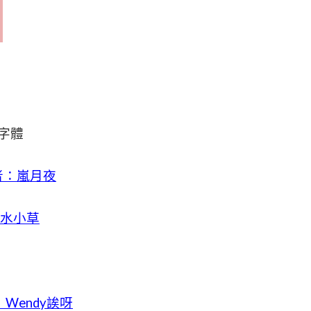
字體
者：嵐月夜
三水小草
Wendy誒呀