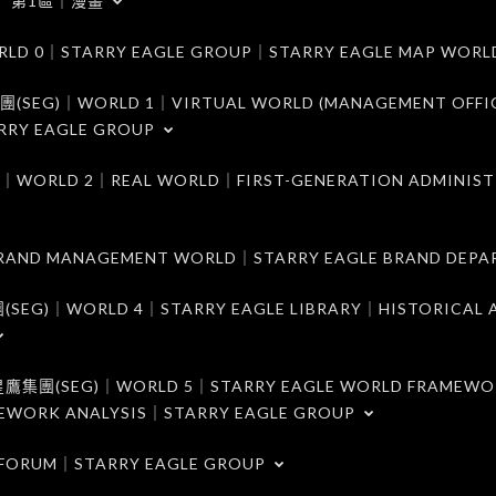
第1區｜漫畫
｜STARRY EAGLE GROUP｜STARRY EAGLE MAP WORL
)｜WORLD 1｜VIRTUAL WORLD (MANAGEMENT OFFI
RRY EAGLE GROUP
D 2｜REAL WORLD｜FIRST-GENERATION ADMINIST
MANAGEMENT WORLD｜STARRY EAGLE BRAND DEPA
ORLD 4｜STARRY EAGLE LIBRARY｜HISTORICAL A
EG)｜WORLD 5｜STARRY EAGLE WORLD FRAMEWO
MEWORK ANALYSIS｜STARRY EAGLE GROUP
ORUM｜STARRY EAGLE GROUP