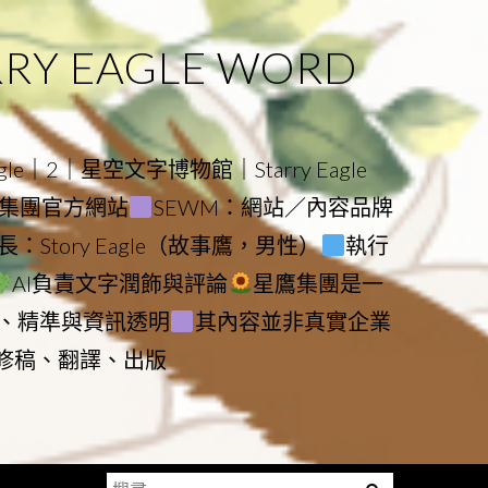
 EAGLE WORD
e｜2｜星空文字博物館｜Starry Eagle
物館與集團官方網站
SEWM：網站／內容品牌
：Story Eagle（故事鷹，男性）
執行
AI負責文字潤飾與評論
星鷹集團是一
、精準與資訊透明
其內容並非真實企業
動修稿、翻譯、出版
搜
Menu