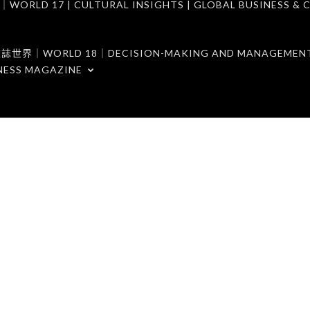
7 | CULTURAL INSIGHTS | GLOBAL BUSINESS & C
ORLD 18｜DECISION-MAKING AND MANAGEMENT 
NESS MAGAZINE