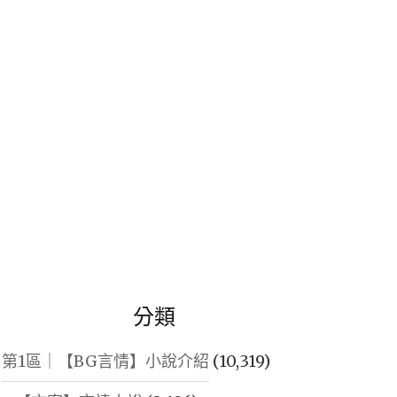
鍵
字:
分類
第1區｜【BG言情】小說介紹
(10,319)