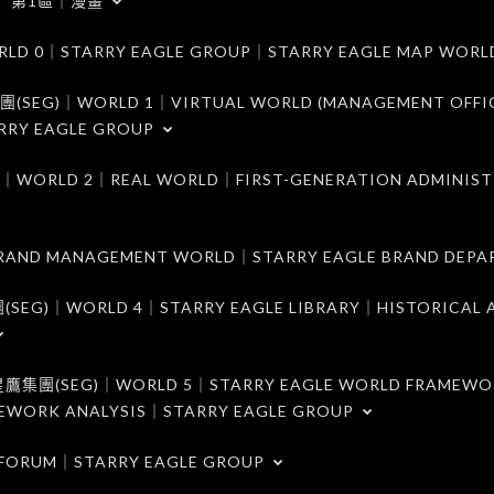
第1區｜漫畫
｜STARRY EAGLE GROUP｜STARRY EAGLE MAP WORL
)｜WORLD 1｜VIRTUAL WORLD (MANAGEMENT OFFI
RRY EAGLE GROUP
D 2｜REAL WORLD｜FIRST-GENERATION ADMINIST
MANAGEMENT WORLD｜STARRY EAGLE BRAND DEPA
ORLD 4｜STARRY EAGLE LIBRARY｜HISTORICAL A
EG)｜WORLD 5｜STARRY EAGLE WORLD FRAMEWO
MEWORK ANALYSIS｜STARRY EAGLE GROUP
ORUM｜STARRY EAGLE GROUP