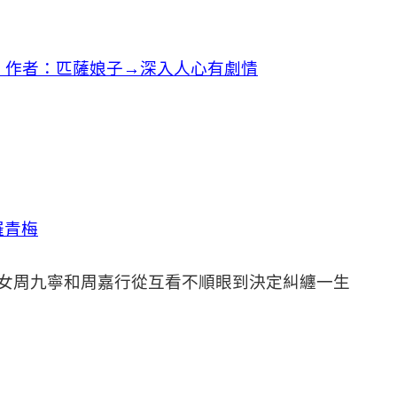
》作者：匹薩娘子→深入人心有劇情
羅青梅
女周九寧和周嘉行從互看不順眼到決定糾纏一生