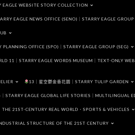
LE WEBSITE STORY COLLECTION
 EAGLE NEWS OFFICE (SENO)｜STARRY EAGLE GROUP
LUB
ANNING OFFICE (SPO)｜STARRY EAGLE GROUP (SEG)
｜STARRY EAGLE WORDS MUSEUM｜TEXT-ONLY WEB
ELIER
13｜星空鬱金香花園｜STARRY TULIP GARDEN
RY EAGLE GLOBAL LIFE STORIES｜MULTILINGUAL E
21ST-CENTURY REAL WORLD．SPORTS & VEHICLES
TRIAL STRUCTURE OF THE 21ST CENTURY