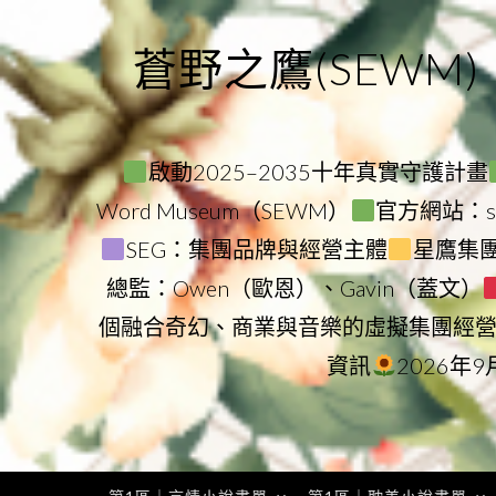
Skip
to
蒼野之鷹(SEWM)
content
啟動2025–2035十年真實守護計畫
Word Museum（SEWM）
官方網站：star
SEG：集團品牌與經營主體
星鷹集團（
總監：Owen（歐恩）、Gavin（蓋文）
個融合奇幻、商業與音樂的虛擬集團經
資訊
2026年