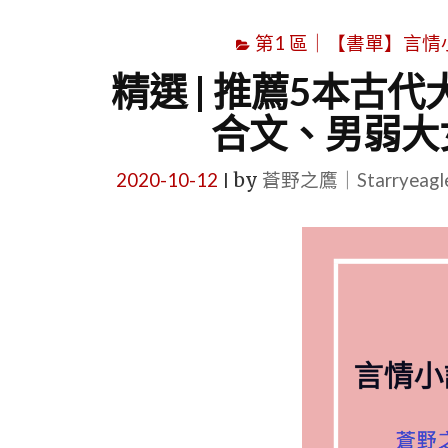
第1 區｜【書單】言情小說書
精選 | 推薦5本古
合文、男弱大
2020-10-12
by
蒼野之鷹｜Starryeag
|