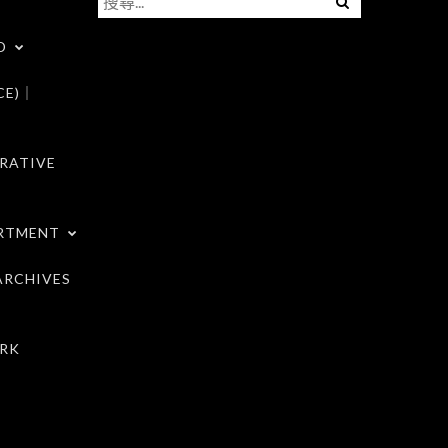
尋
D
關
鍵
CE)｜
字:
RATIVE
RTMENT
RCHIVES
RK