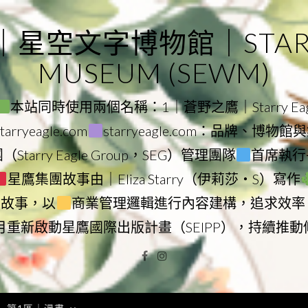
｜星空文字博物館｜STARRY
MUSEUM (SEWM)
本站同時使用兩個名稱：1｜蒼野之鷹｜Starry Eagl
ryeagle.com
starryeagle.com：品牌、博
Starry Eagle Group，SEG）管理團隊
首席執行長
星鷹集團故事由｜Eliza Starry（伊莉莎・S）寫作
營故事，以
商業管理邏輯進行內容建構，追求效率
9月重新啟動星鷹國際出版計畫（SEIPP），持續推
Facebook
Instagram