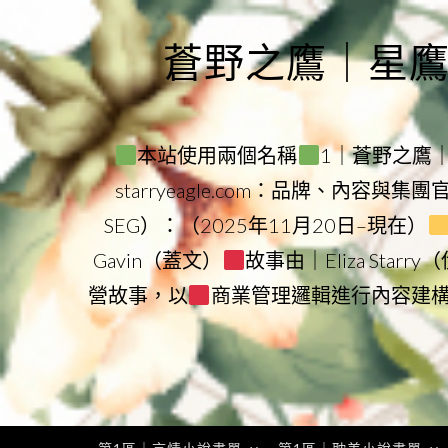
Skip
to
蒼野之鷹｜星鷹集團
content
本站使用兩個名稱
1｜蒼野之鷹｜Sta
starryeagle.com：品牌、內容與集
SEG）：（2025年11月20日–現在）
Gavin（蓋文）
故事由｜Eliza Star
營故事，以
商業管理邏輯進行內容建