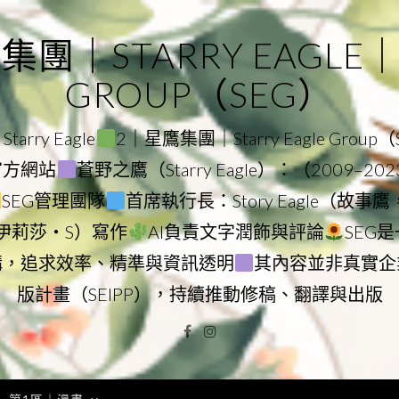
｜STARRY EAGLE｜ST
GROUP（SEG）
rry Eagle
2｜星鷹集團｜Starry Eagle Group
團官方網站
蒼野之鷹（Starry Eagle）：（2009–20
SEG管理團隊
首席執行長：Story Eagle（故事
ry（伊莉莎・S）寫作
AI負責文字潤飾與評論
SEG
構，追求效率、精準與資訊透明
其內容並非真實企
版計畫（SEIPP），持續推動修稿、翻譯與出版
Facebook
Instagram