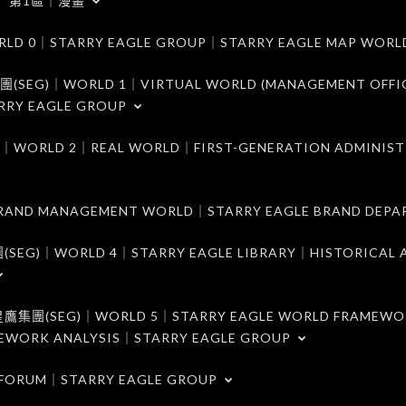
第1區｜漫畫
｜STARRY EAGLE GROUP｜STARRY EAGLE MAP WORL
)｜WORLD 1｜VIRTUAL WORLD (MANAGEMENT OFFI
RRY EAGLE GROUP
D 2｜REAL WORLD｜FIRST-GENERATION ADMINIST
MANAGEMENT WORLD｜STARRY EAGLE BRAND DEPA
ORLD 4｜STARRY EAGLE LIBRARY｜HISTORICAL A
EG)｜WORLD 5｜STARRY EAGLE WORLD FRAMEWO
MEWORK ANALYSIS｜STARRY EAGLE GROUP
ORUM｜STARRY EAGLE GROUP