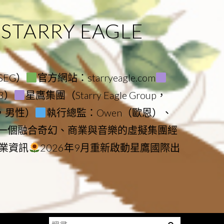
ARRY EAGLE
（SEG）
官方網站：starryeagle.com
23）
星鷹集團（Starry Eagle Group，
鷹，男性）
執行總監：Owen（歐恩）、
是一個融合奇幻、商業與音樂的虛擬集團經
業資訊
2026年9月重新啟動星鷹國際出
搜
Menu