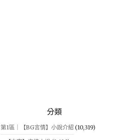
鍵
字:
分類
第1區｜【BG言情】小說介紹
(10,319)