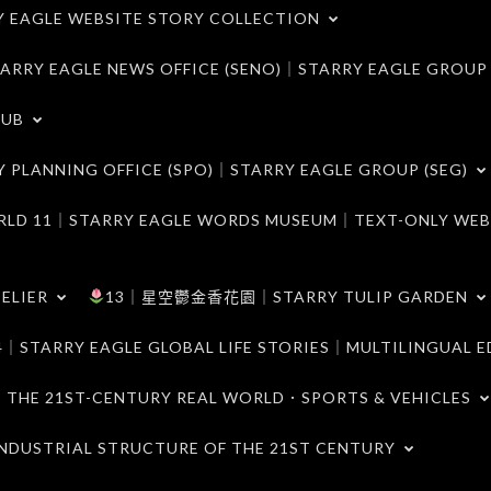
LE WEBSITE STORY COLLECTION
 EAGLE NEWS OFFICE (SENO)｜STARRY EAGLE GROUP
LUB
ANNING OFFICE (SPO)｜STARRY EAGLE GROUP (SEG)
｜STARRY EAGLE WORDS MUSEUM｜TEXT-ONLY WEB
ELIER
13｜星空鬱金香花園｜STARRY TULIP GARDEN
RY EAGLE GLOBAL LIFE STORIES｜MULTILINGUAL E
21ST-CENTURY REAL WORLD．SPORTS & VEHICLES
TRIAL STRUCTURE OF THE 21ST CENTURY