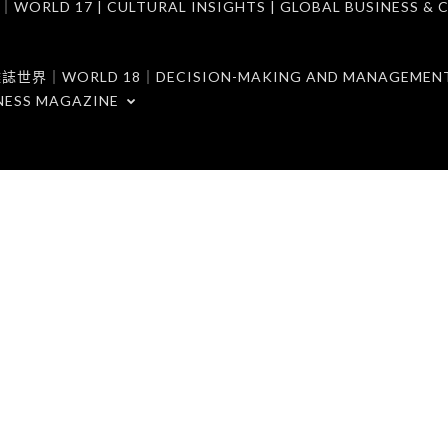
7 | CULTURAL INSIGHTS | GLOBAL BUSINESS & C
ORLD 18｜DECISION-MAKING AND MANAGEMENT 
NESS MAGAZINE