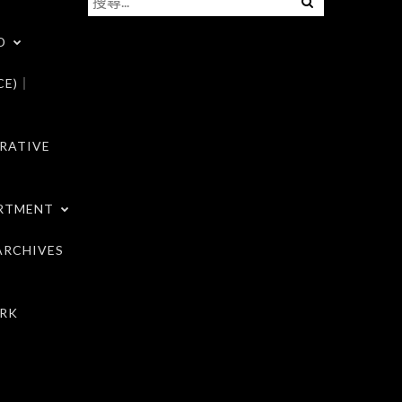
尋
D
關
鍵
CE)｜
字:
RATIVE
RTMENT
RCHIVES
RK