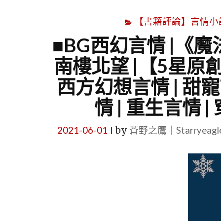
【書籍評論】言情小說心得
■BG西幻言情 |《
南樓北望 |【5星原
西方幻想言情 | 甜寵
情 | 重生言情 
2021-06-01
by
蒼野之鷹｜Starryeag
|