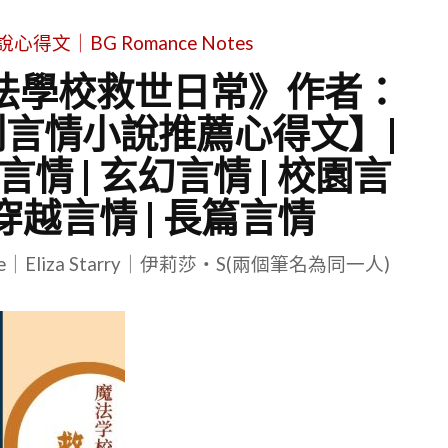
文｜BG Romance Notes
魔法學校救世日常》作者：
創言情小說推薦心得文】|
言情 | 玄幻言情 | 校園言
| 穿越言情 | 長篇言情
le｜Eliza Starry｜伊莉莎・S(兩個筆名為同一人)