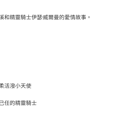
溪和精靈騎士伊瑟·威爾曼的愛情故事。
柔活潑小天使
己任的精靈騎士