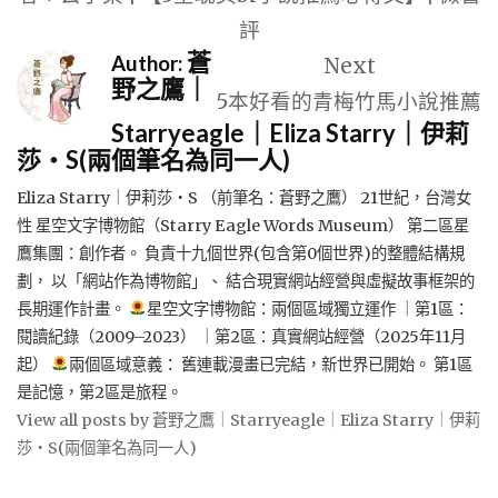
覽
評
蒼
Author:
Next
野之鷹｜
5本好看的青梅竹馬小說推薦
Starryeagle｜Eliza Starry｜伊莉
莎・S(兩個筆名為同一人)
Eliza Starry｜伊莉莎・S （前筆名：蒼野之鷹） 21世紀，台灣女
性 星空文字博物館（Starry Eagle Words Museum） 第二區星
鷹集團：創作者。 負責十九個世界(包含第0個世界)的整體結構規
劃， 以「網站作為博物館」、 結合現實網站經營與虛擬故事框架的
長期運作計畫。
星空文字博物館：兩個區域獨立運作 ｜第1區：
閱讀紀錄（2009–2023） ｜第2區：真實網站經營（2025年11月
起）
兩個區域意義： 舊連載漫畫已完結，新世界已開始。 第1區
是記憶，第2區是旅程。
View all posts by 蒼野之鷹｜Starryeagle｜Eliza Starry｜伊莉
莎・S(兩個筆名為同一人)