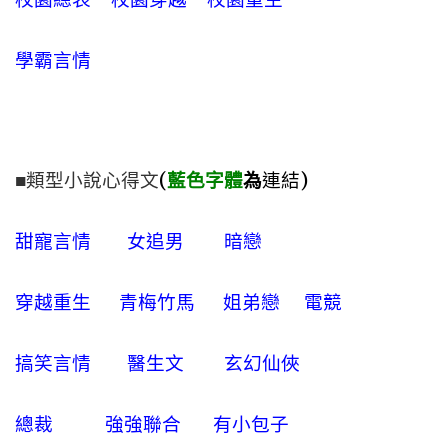
學霸言情
■類型小說心得文
(
藍色字體
為
連結)
甜寵言情
女追男
暗戀
穿越重生
青梅竹馬
姐弟戀
電競
搞笑言情
醫生文
玄幻仙俠
總裁
強強聯合
有小包子