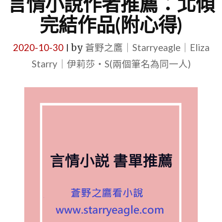
言情小說作者推薦：北傾
完結作品(附心得)
2020-10-30
by
蒼野之鷹｜Starryeagle｜Eliza
|
Starry｜伊莉莎・S(兩個筆名為同一人)