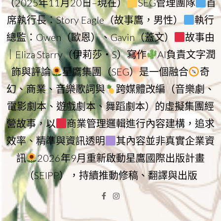
（2025年11月20日–現在）
SEG管理團隊
首
席執行長：Story Eagle（故事鷹，男性）
執行
總監：Owen（歐恩）、Gavin（蓋文）
故事由
｜Eliza Starry（伊莉莎・S）寫作
AI負責文字潤
飾與評論
星鷹集團（SEG）是一個融合
奇
幻、商業、音樂歌詞與
跨媒體改編（音樂劇、
電影劇本、遊戲劇本、舞蹈劇本）的虛擬集團經
營故事，以
商業管理邏輯進行內容建構，追求
效率、精準與資訊透明
其內容並非真實企業資
訊
2026年9月重新啟動星鷹國際出版計畫
（SEIPP），持續推動修稿、翻譯與出版
Facebook
Instagram