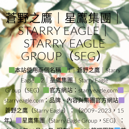
Skip
to
蒼野之鷹｜星鷹集團｜
content
STARRY EAGLE｜
STARRY EAGLE
GROUP（SEG）
本站使用兩個名稱
1｜蒼野之鷹｜Starry
Eagle
2｜星鷹集團｜Starry Eagle
Group（SEG）
官方網站：starryeagle.com
starryeagle.com：品牌、內容與集團官方網站
蒼野之鷹（Starry Eagle）：（2009–2023，15
年）
星鷹集團（Starry Eagle Group，SEG）：