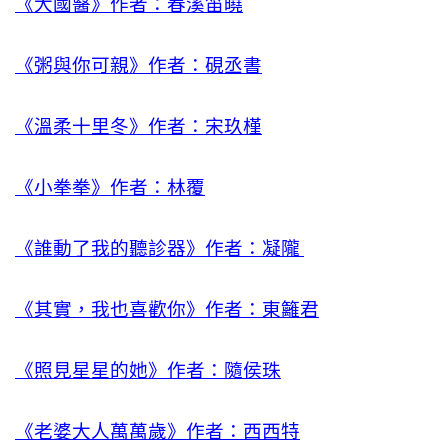
《大國醫》作者：春溪笛曉
《粥與你可親》作者：硯丞書
《溫柔十里冬》作者：宋玖槿
《小拳拳》作者：林覆
《誰動了我的聽診器》作者：凝隴
《其實，我也喜歡你》作者：東籬君
《照見星星的她》作者：隨侯珠
《老婆大人萬萬歲》作者：西西特