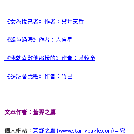
《女為悅己者》作者：禦井烹香
《韞色過濃》作者：六盲星
《我就喜歡他那樣的》作者：蔣牧童
《多寵著我點》作者：竹已
文章作者：蒼野之鷹
個人網站：
蒼野之鷹 (
www.
starryeagle.com
)→完