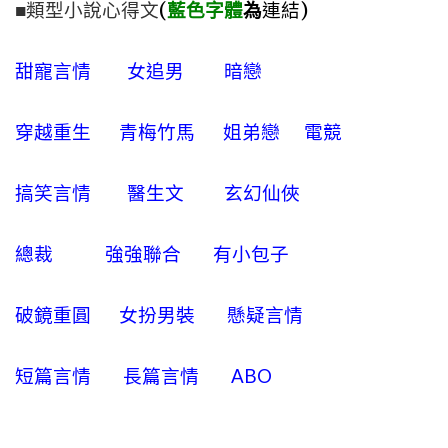
■類型小說心得文
(
藍色字體
為
連結)
甜寵言情
女追男
暗戀
穿越重生
青梅竹馬
姐弟戀
電競
搞笑言情
醫生文
玄幻仙俠
總裁
強強聯合
有小包子
破鏡重圓
女扮男裝
懸疑言情
短篇言情
長篇言情
ABO