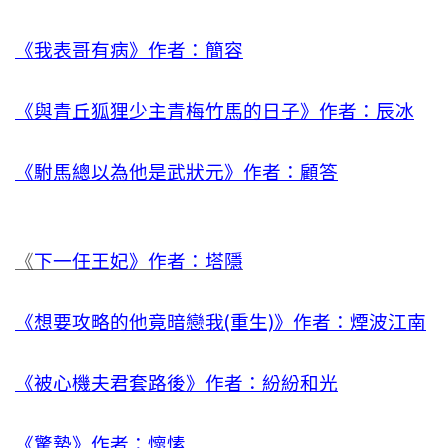
《我表哥有病》作者：簡容
《與青丘狐狸少主青梅竹馬的日子》作者：辰冰
《駙馬總以為他是武狀元》作者：顧答
《
下一任王妃》作者：塔隱
《想要攻略的他竟暗戀我(重生)》作者：煙波江南
《被心機夫君套路後》作者：紛紛和光
《驚蟄》作者：懷愫