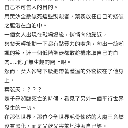
自己不可告人的目的。
用黃沙全數碾死這些覬覦者，葉裴放任自己的殘破
之軀泡在血泊中。
一個女人出現在戰場邊緣，悄悄向他靠近。
葉裴天輕扯動一下都有點費力的嘴角，勾出一絲嘲
諷的笑，連一個低階聖徒都敢趁機來取自己的血
肉……他了無生趣的閉上眼。
然而，女人卻彎下腰把帶著體溫的外套披在了他身
上，
葉裴天：？？？
楚千尋瀕臨死亡的時候，看見了另外一個平行世界
發生的一切。
在那個世界，那位令全世界毛骨悚然的大魔王竟然
沒有黑化，而是又軟又害羞地沖著自己笑。