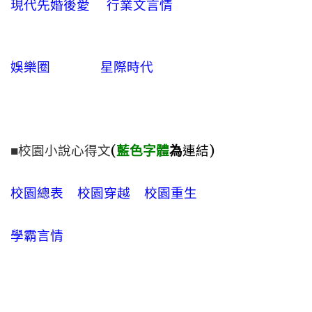
現代先婚後愛
行業文言情
娛樂圈
星際時代
■校園小說心得文
(
藍色字體
為
連結)
校園總表
校園穿越
校園重生
學霸言情