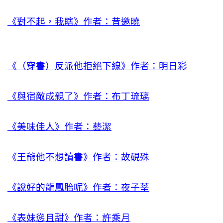
《對不起，我瞎》作者：昔邀曉
《（穿書）反派他拒絕下線》作者：明日彩
《與宿敵成親了》作者：布丁琉璃
《美味佳人》作者：藝潔
《王爺他不想讀書》作者：故硯殊
《說好的龍鳳胎呢》作者：夜子莘
《表妹慫且甜》作者：許乘月