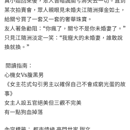
真小姐回來後，眾人皆暗諷關兮將失去一切。直到
某次拍賣會，眾人親眼見未婚夫江隨洲揮金如土，
給關兮買了一套又一套的奢華珠寶。
友人著急勸阻：“你瘋了，關兮不是你未婚妻了。”
只見江隨洲淡定一笑：“我寵大的未婚妻，誰敢說
換就換。”
閱讀指南：
心機女Vs腹黑男
《女主花式勾引男主以確保自己不會成窮光蛋的故
事》
女主人設五官絕美但三觀不完美
有一點狗血掉落
內容標籤： 都市情緣 豪門世家 甜文