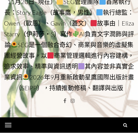
11月20日–現在）
SEG管理團隊
首席執行
長：Story Eagle（故事鷹，男性）
執行總監：
Owen（歐恩）、Gavin（蓋文）
故事由｜Eliza
Starry（伊莉莎・S）寫作
AI負責文字潤飾與評
論
SEG是一個融合奇幻、商業與音樂的虛擬集
團經營故事，以
商業管理邏輯進行內容建構，
追求效率、精準與資訊透明
其內容並非真實企
業資訊
2026年9月重新啟動星鷹國際出版計畫
（SEIPP），持續推動修稿、翻譯與出版
Facebook
Instagram
Menu