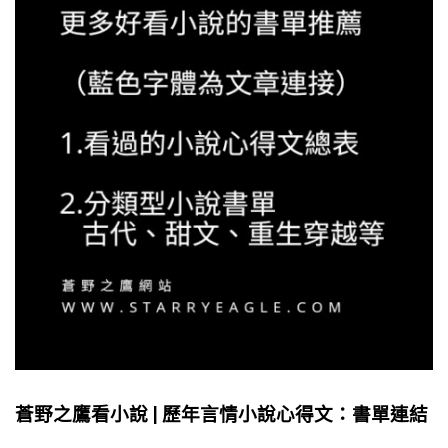
蒼野之鷹看小說 | 歷年言情小說心得文：書單連結