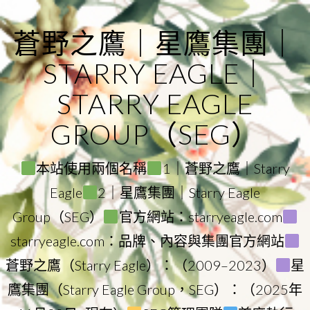
Skip
to
蒼野之鷹｜星鷹集團｜
content
STARRY EAGLE｜
STARRY EAGLE
GROUP（SEG）
本站使用兩個名稱
1｜蒼野之鷹｜Starry
Eagle
2｜星鷹集團｜Starry Eagle
Group（SEG）
官方網站：starryeagle.com
starryeagle.com：品牌、內容與集團官方網站
蒼野之鷹（Starry Eagle）：（2009–2023）
星
鷹集團（Starry Eagle Group，SEG）：（2025年