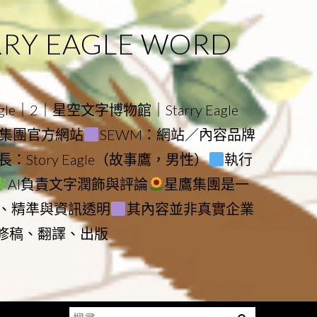
 EAGLE WORD
e｜2｜星空文字博物館｜Starry Eagle
物館與集團官方網站
SEWM：網站／內容品牌
：Story Eagle（故事鷹，男性）
執行
AI負責文字潤飾與評論
星鷹集團是一
、精準與資訊透明
其內容並非真實企業
動修稿、翻譯、出版
搜
Menu