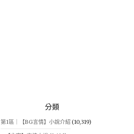
鍵
字:
分類
第1區｜【BG言情】小說介紹
(10,319)