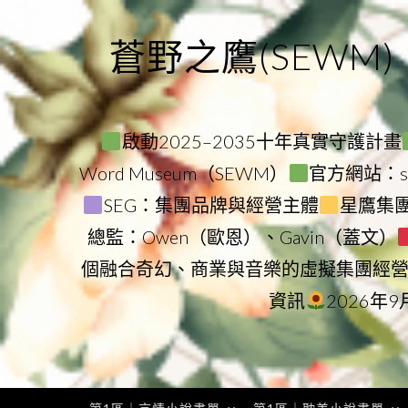
Skip
to
蒼野之鷹(SEWM)
content
啟動2025–2035十年真實守護計畫
Word Museum（SEWM）
官方網站：star
SEG：集團品牌與經營主體
星鷹集團（
總監：Owen（歐恩）、Gavin（蓋文）
個融合奇幻、商業與音樂的虛擬集團經
資訊
2026年