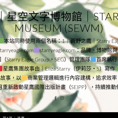
｜星空文字博物館｜STARRY
MUSEUM (SEWM)
本站同時使用兩個名稱：1｜蒼野之鷹｜Starry Eagl
ryeagle.com
starryeagle.com：品牌、博
Starry Eagle Group，SEG）管理團隊
首席執行長
星鷹集團故事由｜Eliza Starry（伊莉莎・S）寫作
營故事，以
商業管理邏輯進行內容建構，追求效率
9月重新啟動星鷹國際出版計畫（SEIPP），持續推
Facebook
Instagram