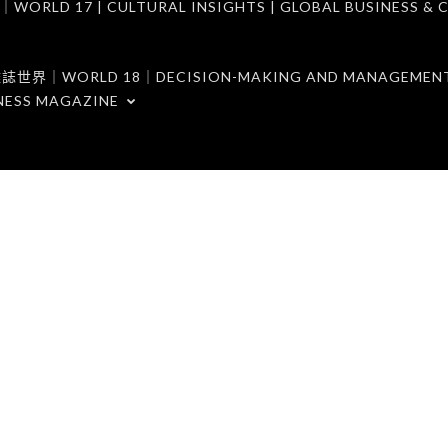
7 | CULTURAL INSIGHTS | GLOBAL BUSINESS & C
ORLD 18｜DECISION-MAKING AND MANAGEMENT 
NESS MAGAZINE