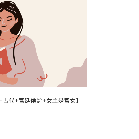
+古代+宮廷侯爵+女主是宮女】