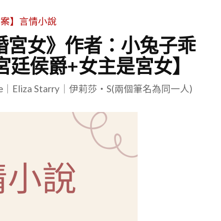
文案】言情小說
婚宮女》作者：小兔子乖
宮廷侯爵+女主是宮女】
le｜Eliza Starry｜伊莉莎・S(兩個筆名為同一人)