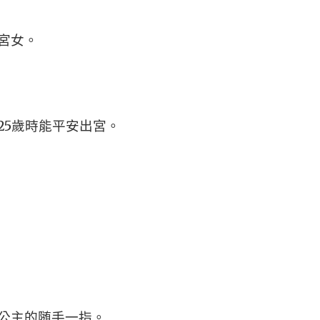
宮女。
25歲時能平安出宮。
公主的随手一指。