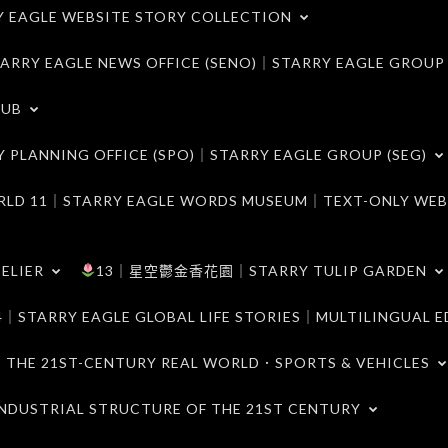
LE WEBSITE STORY COLLECTION
 EAGLE NEWS OFFICE (SENO)｜STARRY EAGLE GROUP
LUB
ANNING OFFICE (SPO)｜STARRY EAGLE GROUP (SEG)
｜STARRY EAGLE WORDS MUSEUM｜TEXT-ONLY WEB
ELIER
13｜星空鬱金香花園｜STARRY TULIP GARDEN
RY EAGLE GLOBAL LIFE STORIES｜MULTILINGUAL E
21ST-CENTURY REAL WORLD．SPORTS & VEHICLES
TRIAL STRUCTURE OF THE 21ST CENTURY