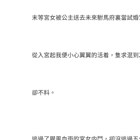
末等宮女被公主送去未來駙馬府裏當試婚
從入宮起我便小心翼翼的活着，隻求混到
卻不料。
逃過了腥風血雨的宮女内鬥，卻沒逃過五