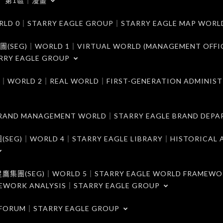
第1區｜漫畫
｜STARRY EAGLE GROUP｜STARRY EAGLE MAP WORL
)｜WORLD 1｜VIRTUAL WORLD (MANAGEMENT OFFI
RRY EAGLE GROUP
D 2｜REAL WORLD｜FIRST-GENERATION ADMINIST
MANAGEMENT WORLD｜STARRY EAGLE BRAND DEPA
ORLD 4｜STARRY EAGLE LIBRARY｜HISTORICAL A
EG)｜WORLD 5｜STARRY EAGLE WORLD FRAMEWO
MEWORK ANALYSIS｜STARRY EAGLE GROUP
ORUM｜STARRY EAGLE GROUP