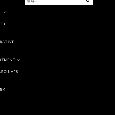
尋
D
關
鍵
CE)｜
字:
RATIVE
RTMENT
RCHIVES
RK