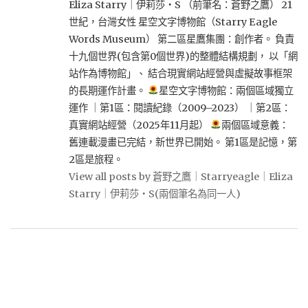
Eliza Starry｜伊莉莎・S （前筆名：蒼野之鷹） 21
世紀，台灣女性 星空文字博物館（Starry Eagle
Words Museum） 第二區星鷹集團：創作者。 負責
十九個世界(包含第0個世界)的整體結構規劃， 以「網
站作為博物館」、 結合現實網站經營與虛擬故事框架
的長期運作計畫。
星空文字博物館：兩個區域獨立
運作 ｜第1區：閱讀紀錄（2009–2023） ｜第2區：
真實網站經營（2025年11月起）
兩個區域意義：
舊連載漫畫已完結，新世界已開始。 第1區是記憶，第
2區是旅程。
View all posts by 蒼野之鷹｜Starryeagle｜Eliza
Starry｜伊莉莎・S(兩個筆名為同一人)