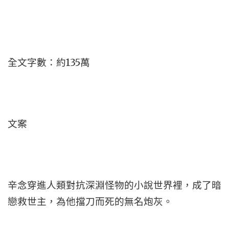
全文字數：約135萬
文案
辛念穿進人類對抗深淵怪物的小說世界裡，成了暗
戀救世主，為他擋刀而死的無名炮灰。