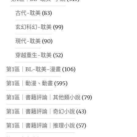
古代-耽美
(83)
玄幻科幻-耽美
(99)
現代-耽美
(90)
穿越重生-耽美
(52)
第1區｜BL-耽美-漫畫
(106)
第1區｜動漫、動畫
(595)
第1區｜書籍評論｜其他類小說
(79)
第1區｜書籍評論｜奇幻小說
(43)
第1區｜書籍評論｜推理小說
(57)