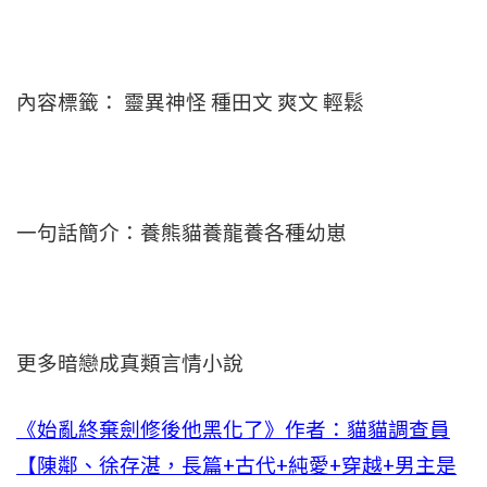
內容標籤： 靈異神怪 種田文 爽文 輕鬆
一句話簡介：養熊貓養龍養各種幼崽
更多暗戀成真類言情小說
《始亂終棄劍修後他黑化了》作者：貓貓調查員
【陳鄰、徐存湛，長篇+古代+純愛+穿越+男主是