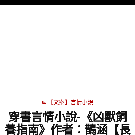
Menu
字
【文案】言情小說
穿書言情小說-《凶獸飼
養指南》作者：鵲涵【長