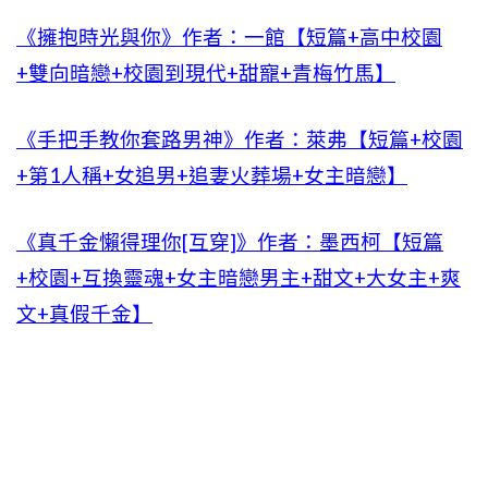
《擁抱時光與你》作者：一館【短篇+高中校園
+雙向暗戀+校園到現代+甜寵+青梅竹馬】
《手把手教你套路男神》作者：萊弗【短篇+校園
+第1人稱+女追男+追妻火葬場+女主暗戀】
《真千金懶得理你[互穿]》作者：墨西柯【短篇
+校園+互換靈魂+女主暗戀男主+甜文+大女主+爽
文+真假千金】