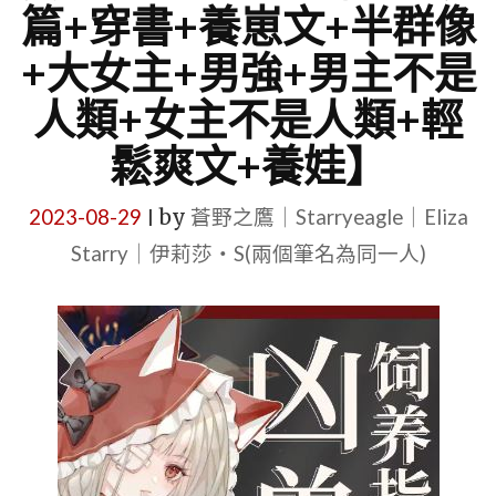
篇+穿書+養崽文+半群像
+大女主+男強+男主不是
人類+女主不是人類+輕
鬆爽文+養娃】
2023-08-29
by
蒼野之鷹｜Starryeagle｜Eliza
|
Starry｜伊莉莎・S(兩個筆名為同一人)