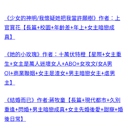
《少女的神明/我懷疑她把我當許願樹》作者：上
官賞花【長篇+校園+年齡差+年上+女主暗戀成
真】
《她的小玫瑰》作者：十萬伏特橙【星際+女主重
生+女主是萬人迷壞女人+ABO+女攻文(女A男
O)+商業聯姻+女主是渣女+男主暗戀女主+虐男
主】
《結婚而已》作者:蔣牧童【長篇+現代都市+久別
重逢+閃婚+男主暗戀成真+女主先婚後愛+甜寵+婚
後日常】