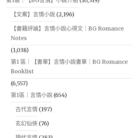
第1區｜【BG言情】小說介紹
(10,319)
【文案】言情小說
(2,196)
【書籍評論】言情小說心得文｜BG Romance
Notes
(1,038)
第1 區｜【書單】言情小說書單｜BG Romance
Booklist
(6,557)
第1區｜言情小說
(654)
古代言情
(197)
玄幻仙俠
(76)
現代言情
(283)