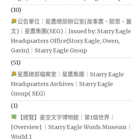
(10)
公告單位：星鷹總部辦公室(故事鷹、歐恩、蓋
文)｜星鷹集團(SEG)｜Issued by: Starry Eagle
Headquarters Office(Story Eagle, Owen,
Gavin)｜Starry Eagle Group
(51)
星鷹總部檔案室｜星鷹集團｜Starry Eagle
Headquarters Archives｜Starry Eagle
Group( SEG）
(1)
【總覽】星空文字博物館｜第1個世界｜
[Overview] ｜Starry Eagle Words Museum｜
World 1