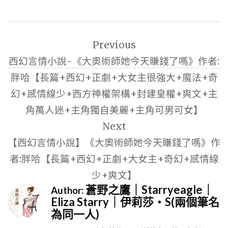
文
Previous
章
西幻言情小說-《大奧術師她今天賺錢了嗎》作者:
導
胖哈【長篇+西幻+正劇+大女主很強大+魔法+奇
覽
幻+感情線少+西方神權架構+封建皇權+爽文+主
角萬人迷+主角獨自美麗+主角可男可女】
Next
【西幻言情小說】《大奧術師她今天賺錢了嗎》作
者:胖哈【長篇+西幻+正劇+大女主+奇幻+感情線
少+爽文】
蒼野之鷹｜Starryeagle｜
Author:
Eliza Starry｜伊莉莎・S(兩個筆名
為同一人)