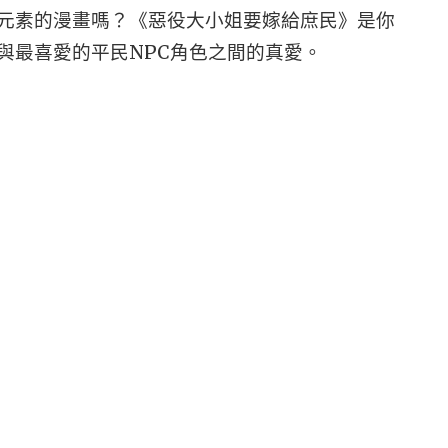
元素的漫畫嗎？《惡役大小姐要嫁給庶民》是你
與最喜愛的平民NPC角色之間的真愛。