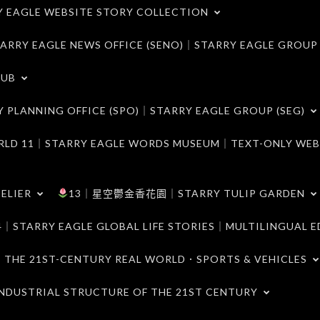
LE WEBSITE STORY COLLECTION
 EAGLE NEWS OFFICE (SENO)｜STARRY EAGLE GROUP
LUB
ANNING OFFICE (SPO)｜STARRY EAGLE GROUP (SEG)
｜STARRY EAGLE WORDS MUSEUM｜TEXT-ONLY WEB
ELIER
13｜星空鬱金香花園｜STARRY TULIP GARDEN
RY EAGLE GLOBAL LIFE STORIES｜MULTILINGUAL E
21ST-CENTURY REAL WORLD．SPORTS & VEHICLES
TRIAL STRUCTURE OF THE 21ST CENTURY