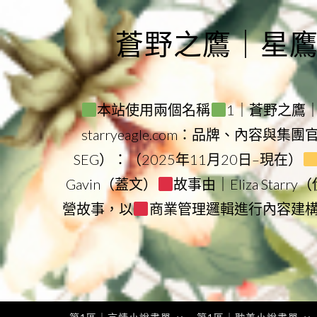
Skip
to
蒼野之鷹｜星鷹集團
content
本站使用兩個名稱
1｜蒼野之鷹｜Sta
starryeagle.com：品牌、內容與集
SEG）：（2025年11月20日–現在）
Gavin（蓋文）
故事由｜Eliza Star
營故事，以
商業管理邏輯進行內容建