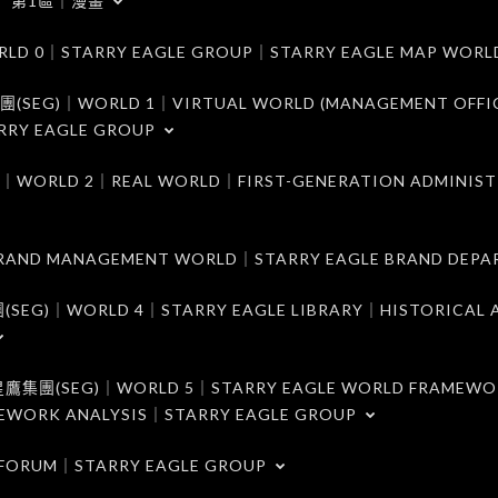
第1區｜漫畫
｜STARRY EAGLE GROUP｜STARRY EAGLE MAP WORL
)｜WORLD 1｜VIRTUAL WORLD (MANAGEMENT OFFI
RRY EAGLE GROUP
D 2｜REAL WORLD｜FIRST-GENERATION ADMINIST
MANAGEMENT WORLD｜STARRY EAGLE BRAND DEPA
ORLD 4｜STARRY EAGLE LIBRARY｜HISTORICAL A
EG)｜WORLD 5｜STARRY EAGLE WORLD FRAMEWO
MEWORK ANALYSIS｜STARRY EAGLE GROUP
ORUM｜STARRY EAGLE GROUP