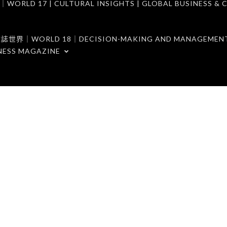
7 | CULTURAL INSIGHTS | GLOBAL BUSINESS & C
ORLD 18｜DECISION-MAKING AND MANAGEMENT 
NESS MAGAZINE