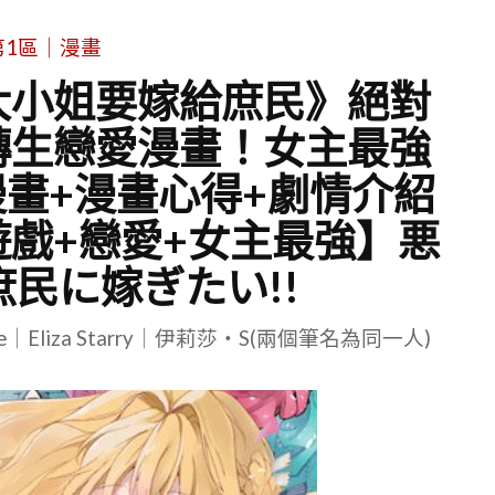
第1區｜漫畫
大小姐要嫁給庶民》絕對
轉生戀愛漫畫！女主最強
畫+漫畫心得+劇情介紹
遊戲+戀愛+女主最強】悪
民に嫁ぎたい!!
le｜Eliza Starry｜伊莉莎・S(兩個筆名為同一人)