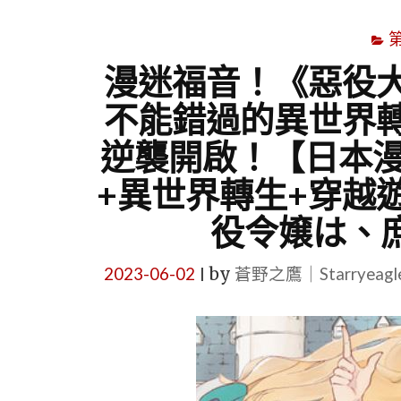
漫迷福音！《惡役
不能錯過的異世界
逆襲開啟！【日本漫
+異世界轉生+穿越
役令嬢は、庶
2023-06-02
by
蒼野之鷹｜Starryeag
|