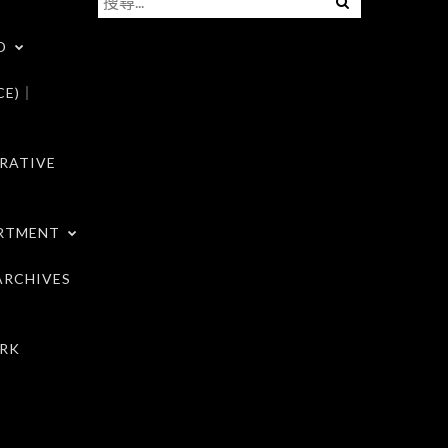
尋
D
關
鍵
CE)｜
字:
RATIVE
RTMENT
RCHIVES
RK