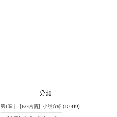
鍵
字:
分類
第1區｜【BG言情】小說介紹
(10,319)