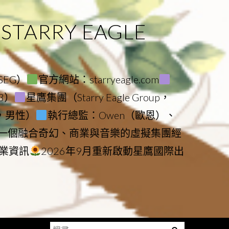
ARRY EAGLE
（SEG）
官方網站：starryeagle.com
23）
星鷹集團（Starry Eagle Group，
鷹，男性）
執行總監：Owen（歐恩）、
是一個融合奇幻、商業與音樂的虛擬集團經
業資訊
2026年9月重新啟動星鷹國際出
搜
Menu