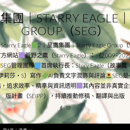
｜STARRY EAGLE｜ST
GROUP（SEG）
rry Eagle
2｜星鷹集團｜Starry Eagle Group
團官方網站
蒼野之鷹（Starry Eagle）：（2009–20
SEG管理團隊
首席執行長：Story Eagle（故事
ry（伊莉莎・S）寫作
AI負責文字潤飾與評論
SEG
構，追求效率、精準與資訊透明
其內容並非真實企
版計畫（SEIPP），持續推動修稿、翻譯與出版
Facebook
Instagram