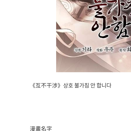
《互不干涉》상호 불가침 안 합니다
漫畫名字