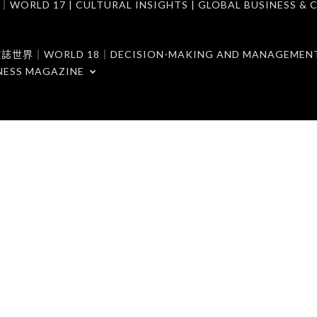
7 | CULTURAL INSIGHTS | GLOBAL BUSINESS & C
ORLD 18｜DECISION-MAKING AND MANAGEMENT 
NESS MAGAZINE