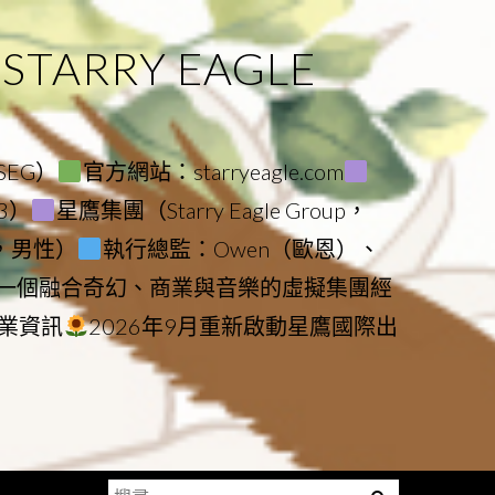
ARRY EAGLE
（SEG）
官方網站：starryeagle.com
23）
星鷹集團（Starry Eagle Group，
鷹，男性）
執行總監：Owen（歐恩）、
是一個融合奇幻、商業與音樂的虛擬集團經
業資訊
2026年9月重新啟動星鷹國際出
搜
Menu