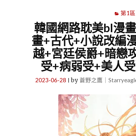
第1區
韓國網路耽美bl漫
畫+古代+小說改編漫
越+宮廷侯爵+暗戀攻
受+病弱受+美人受】
2023-06-28
by
蒼野之鷹｜Starryeag
|