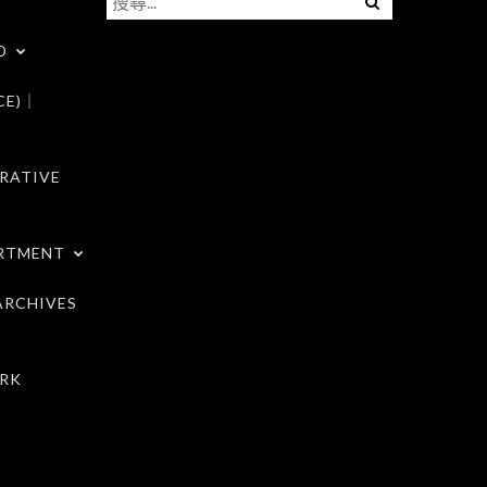
尋
D
關
鍵
CE)｜
字:
RATIVE
RTMENT
RCHIVES
RK