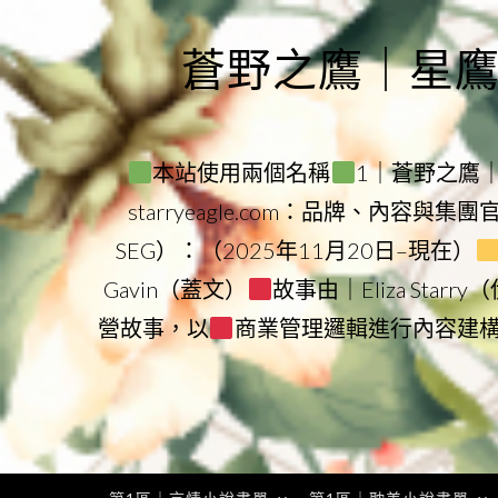
Skip
to
蒼野之鷹｜星鷹集團
content
本站使用兩個名稱
1｜蒼野之鷹｜Sta
starryeagle.com：品牌、內容與集
SEG）：（2025年11月20日–現在）
Gavin（蓋文）
故事由｜Eliza Star
營故事，以
商業管理邏輯進行內容建