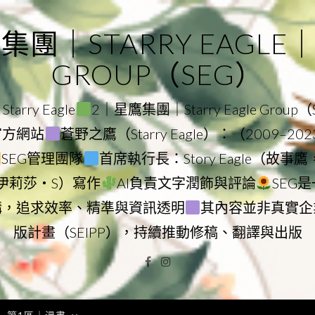
｜STARRY EAGLE｜ST
GROUP（SEG）
rry Eagle
2｜星鷹集團｜Starry Eagle Group
團官方網站
蒼野之鷹（Starry Eagle）：（2009–20
SEG管理團隊
首席執行長：Story Eagle（故事
ry（伊莉莎・S）寫作
AI負責文字潤飾與評論
SEG
構，追求效率、精準與資訊透明
其內容並非真實企
版計畫（SEIPP），持續推動修稿、翻譯與出版
Facebook
Instagram