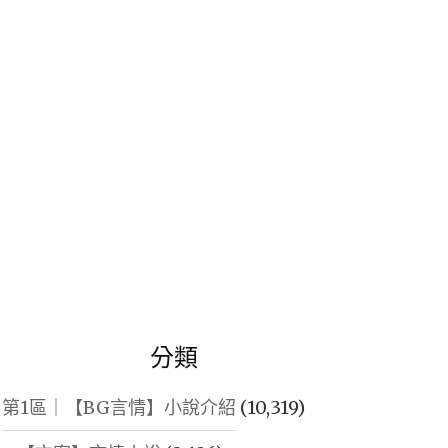
鍵
字:
分類
第1區｜【BG言情】小說介紹
(10,319)