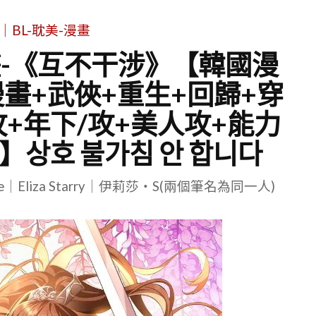
｜BL-耽美-漫畫
畫-《互不干涉》【韓國漫
畫+武俠+重生+回歸+穿
+年下/攻+美人攻+能力
상호 불가침 안 합니다
le｜Eliza Starry｜伊莉莎・S(兩個筆名為同一人)