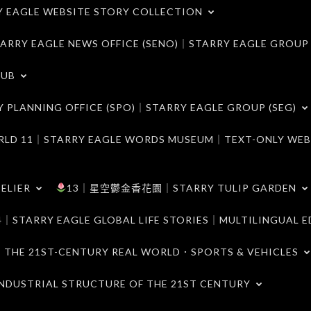
LE WEBSITE STORY COLLECTION
 EAGLE NEWS OFFICE (SENO)｜STARRY EAGLE GROUP
LUB
ANNING OFFICE (SPO)｜STARRY EAGLE GROUP (SEG)
｜STARRY EAGLE WORDS MUSEUM｜TEXT-ONLY WEB
ELIER
13｜星空鬱金香花園｜STARRY TULIP GARDEN
RY EAGLE GLOBAL LIFE STORIES｜MULTILINGUAL E
21ST-CENTURY REAL WORLD．SPORTS & VEHICLES
TRIAL STRUCTURE OF THE 21ST CENTURY