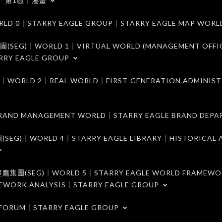
第1區｜漫畫
｜STARRY EAGLE GROUP｜STARRY EAGLE MAP WORL
)｜WORLD 1｜VIRTUAL WORLD (MANAGEMENT OFFI
RRY EAGLE GROUP
D 2｜REAL WORLD｜FIRST-GENERATION ADMINIST
MANAGEMENT WORLD｜STARRY EAGLE BRAND DEPA
ORLD 4｜STARRY EAGLE LIBRARY｜HISTORICAL A
EG)｜WORLD 5｜STARRY EAGLE WORLD FRAMEWO
MEWORK ANALYSIS｜STARRY EAGLE GROUP
ORUM｜STARRY EAGLE GROUP