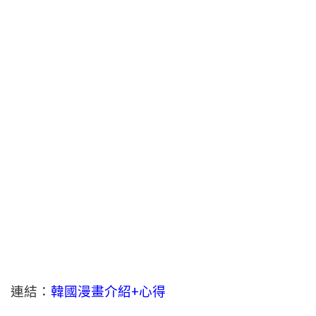
連結：
韓國漫畫介紹+心得