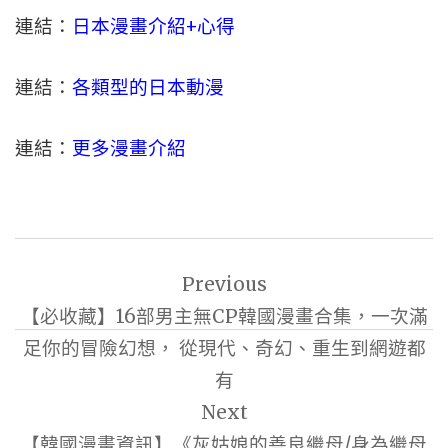
連結：
日本
漫畫介紹+心得
連結：
各類型的日本動漫
連結：
更多漫畫介紹
文
Previous
章
【必收藏】16部男主無CP韓國漫畫合集，一次滿
導
足你的冒險幻想， 從現代、奇幻、重生到網遊都
覽
有
Next
【韓國漫畫資訊】《灰姑娘的善良繼母/身為繼母