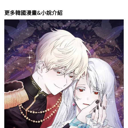
更多韓國漫畫&小說介紹