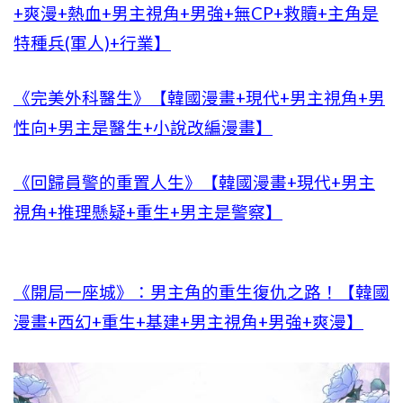
+爽漫+熱血+男主視角+男強+無CP+救贖+主角是
特種兵(軍人)+行業】
《完美外科醫生》【韓國漫畫+現代+男主視角+男
性向+男主是醫生+小說改編漫畫】
《回歸員警的重置人生》【韓國漫畫+現代+男主
視角+推理懸疑+重生+男主是警察】
《開局一座城》：男主角的重生復仇之路！【韓國
漫畫+西幻+重生+基建+男主視角+男強+爽漫】