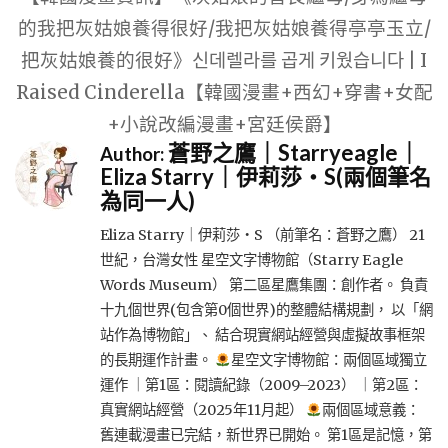
的我把灰姑娘養得很好/我把灰姑娘養得亭亭玉立/
把灰姑娘養的很好》신데렐라를 곱게 키웠습니다 | I
Raised Cinderella【韓國漫畫+西幻+穿書+女配
+小說改編漫畫+宮廷侯爵】
蒼野之鷹｜Starryeagle｜
Author:
Eliza Starry｜伊莉莎・S(兩個筆名
為同一人)
Eliza Starry｜伊莉莎・S （前筆名：蒼野之鷹） 21
世紀，台灣女性 星空文字博物館（Starry Eagle
Words Museum） 第二區星鷹集團：創作者。 負責
十九個世界(包含第0個世界)的整體結構規劃， 以「網
站作為博物館」、 結合現實網站經營與虛擬故事框架
的長期運作計畫。
星空文字博物館：兩個區域獨立
運作 ｜第1區：閱讀紀錄（2009–2023） ｜第2區：
真實網站經營（2025年11月起）
兩個區域意義：
舊連載漫畫已完結，新世界已開始。 第1區是記憶，第