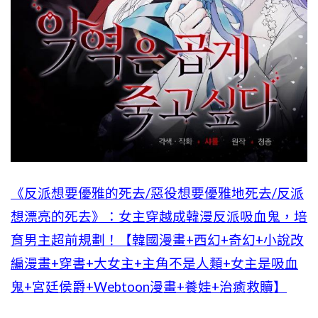
《反派想要優雅的死去/惡役想要優雅地死去/反派
想漂亮的死去》：女主穿越成韓漫反派吸血鬼，培
育男主超前規劃！【韓國漫畫+西幻+奇幻+小說改
編漫畫+穿書+大女主+主角不是人類+女主是吸血
鬼+宮廷侯爵+Webtoon漫畫+養娃+治癒救贖】