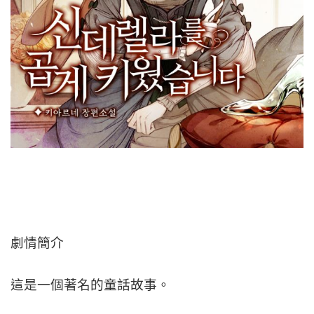
劇情簡介
這是一個著名的童話故事。