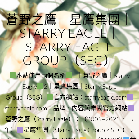
Skip
to
蒼野之鷹｜星鷹集團｜
content
STARRY EAGLE｜
STARRY EAGLE
GROUP（SEG）
本站使用兩個名稱
1｜蒼野之鷹｜Starry
Eagle
2｜星鷹集團｜Starry Eagle
Group（SEG）
官方網站：starryeagle.com
starryeagle.com：品牌、內容與集團官方網站
蒼野之鷹（Starry Eagle）：（2009–2023，15
年）
星鷹集團（Starry Eagle Group，SEG）：