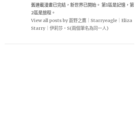
舊連載漫畫已完結，新世界已開始。 第1區是記憶，第
2區是旅程。
View all posts by 蒼野之鷹｜Starryeagle｜Eliza
Starry｜伊莉莎・S(兩個筆名為同一人)