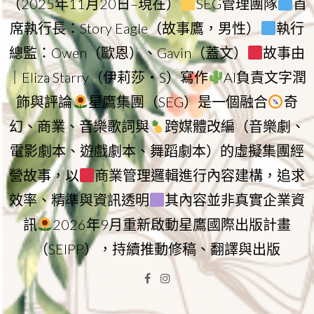
（2025年11月20日–現在）
SEG管理團隊
首
席執行長：Story Eagle（故事鷹，男性）
執行
總監：Owen（歐恩）、Gavin（蓋文）
故事由
｜Eliza Starry（伊莉莎・S）寫作
AI負責文字潤
飾與評論
星鷹集團（SEG）是一個融合
奇
幻、商業、音樂歌詞與
跨媒體改編（音樂劇、
電影劇本、遊戲劇本、舞蹈劇本）的虛擬集團經
營故事，以
商業管理邏輯進行內容建構，追求
效率、精準與資訊透明
其內容並非真實企業資
訊
2026年9月重新啟動星鷹國際出版計畫
（SEIPP），持續推動修稿、翻譯與出版
Facebook
Instagram