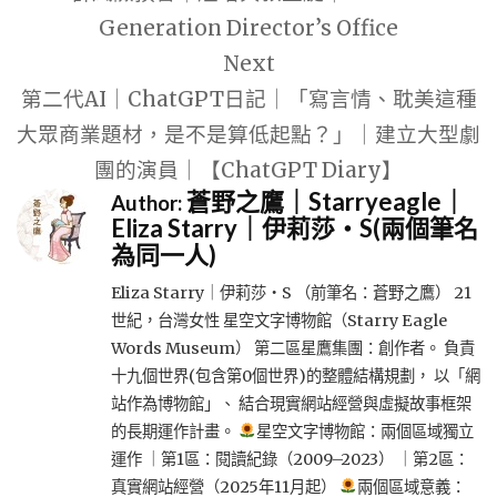
覽
Generation Director’s Office
Next
第二代AI｜ChatGPT日記｜「寫言情、耽美這種
大眾商業題材，是不是算低起點？」｜建立大型劇
團的演員｜【ChatGPT Diary】
蒼野之鷹｜Starryeagle｜
Author:
Eliza Starry｜伊莉莎・S(兩個筆名
為同一人)
Eliza Starry｜伊莉莎・S （前筆名：蒼野之鷹） 21
世紀，台灣女性 星空文字博物館（Starry Eagle
Words Museum） 第二區星鷹集團：創作者。 負責
十九個世界(包含第0個世界)的整體結構規劃， 以「網
站作為博物館」、 結合現實網站經營與虛擬故事框架
的長期運作計畫。
星空文字博物館：兩個區域獨立
運作 ｜第1區：閱讀紀錄（2009–2023） ｜第2區：
真實網站經營（2025年11月起）
兩個區域意義：