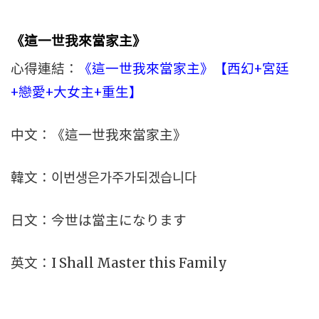
《這一世我來當家主》
心得連結：
《這一世我來當家主》【西幻+宮廷
+戀愛+大女主+重生】
中文：《這一世我來當家主》
韓文：이번생은가주가되겠습니다
日文：今世は當主になります
英文：I Shall Master this Family