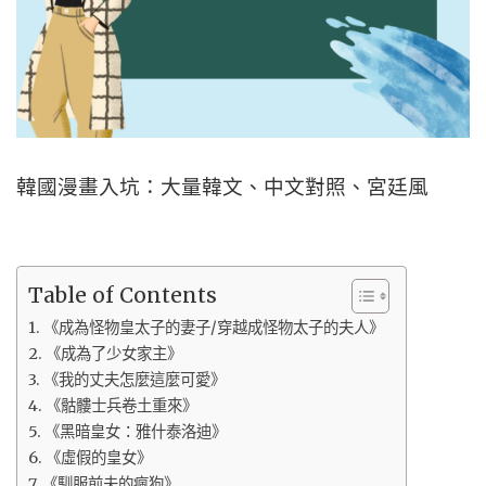
韓國漫畫入坑：大量韓文、中文對照、宮廷風
Table of Contents
《成為怪物皇太子的妻子/穿越成怪物太子的夫人》
《成為了少女家主》
《我的丈夫怎麼這麼可愛》
《骷髏士兵卷土重來》
《黑暗皇女：雅什泰洛迪》
《虛假的皇女》
《馴服前夫的瘋狗》