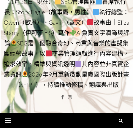
11月20日–現在）
SEG管理團隊
首席執行
長：Story Eagle（故事鷹，男性）
執行總監：
Owen（歐恩）、Gavin（蓋文）
故事由｜Eliza
Starry（伊莉莎・S）寫作
AI負責文字潤飾與評
論
SEG是一個融合奇幻、商業與音樂的虛擬集
團經營故事，以
商業管理邏輯進行內容建構，
追求效率、精準與資訊透明
其內容並非真實企
業資訊
2026年9月重新啟動星鷹國際出版計畫
（SEIPP），持續推動修稿、翻譯與出版
Facebook
Instagram
Menu