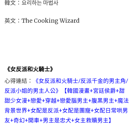
韓文：요리하는 마법사
英文：The Cooking Wizard
《女反派和火騎士
》
心得連結：
《女反派和火騎士/反派千金的男主角/
反派小姐的男主人公》【韓國漫畫+宮廷侯爵+甜
甜少女漫+戀愛+穿越+戀愛腦男主+腹黑男主+魔法
背景世界+女配是反派+女配是團寵+女配日常哄男
友+奇幻+開車+男主是忠犬+女主救贖男主】