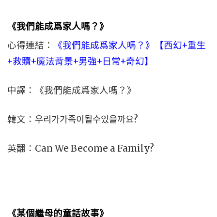
《我們能成爲家人嗎？》
心得連結：
《我們能成爲家人嗎？》【西幻+重生
+救贖+魔法背景+男強+日常+奇幻】
中譯：《我們能成爲家人嗎？》
韓文：우리가가족이될수있을까요?
英翻：Can We Become a Family?
《某個繼母的童話故事》