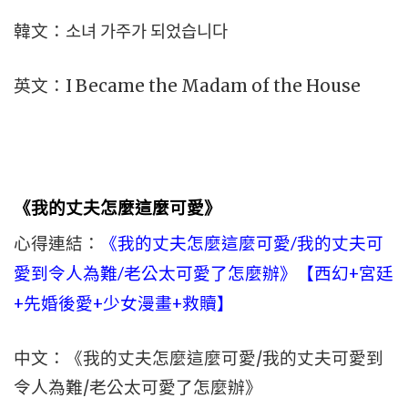
韓文：소녀 가주가 되었습니다
英文：I Became the Madam of the House
《我的丈夫怎麼這麼可愛》
心得連結：
《我的丈夫怎麼這麼可愛/我的丈夫可
愛到令人為難/老公太可愛了怎麼辦》【西幻+宮廷
+先婚後愛+少女漫畫+救贖】
中文：《我的丈夫怎麼這麼可愛/我的丈夫可愛到
令人為難/老公太可愛了怎麼辦》