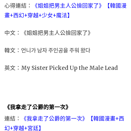
心得連結：
《姐姐把男主人公撿回家了》【韓國漫
畫+西幻+穿越+少女+魔法】
中文：《姐姐把男主人公撿回家了》
韓文：언니가 남자 주인공을 주워 왔다
英文：My Sister Picked Up the Male Lead
《我拿走了公爵的第一次》
連結：
《我拿走了公爵的第一次》【韓國漫畫+西
幻+穿越+宮廷】