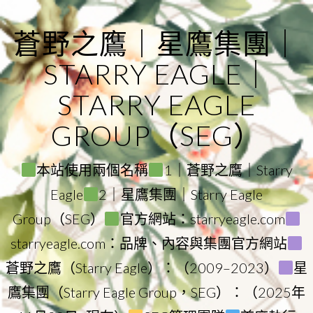
Skip
to
蒼野之鷹｜星鷹集團｜
content
STARRY EAGLE｜
STARRY EAGLE
GROUP（SEG）
本站使用兩個名稱
1｜蒼野之鷹｜Starry
Eagle
2｜星鷹集團｜Starry Eagle
Group（SEG）
官方網站：starryeagle.com
starryeagle.com：品牌、內容與集團官方網站
蒼野之鷹（Starry Eagle）：（2009–2023）
星
鷹集團（Starry Eagle Group，SEG）：（2025年