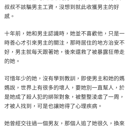
叔叔不該騙男主工資，沒想到就此收獲男主的好
感。
十年前，她和男主認識時，她並不喜歡他，只是一
時善心才引來男主的關注，那時居住的地方治安不
好，男主就每天跟著她，後來還救了被暴露狂帶走
的她。
可惜年少的她，沒有學到教訓，即使男主和她的媽
媽說，世界上有很多的壞人，要她別一直幫人，於
是她成了殺人犯的綁架對象，被整整淩虐了一周，
才被人找到，可是也讓她得了心理疾病。
她曾經交往過一個男友，那個人追了她很久，換來