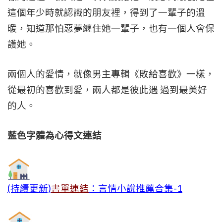
這個年少時就認識的朋友裡，得到了一輩子的溫
暖，知道那怕惡夢纏住她一輩子，也有一個人會保
護她。
兩個人的愛情，就像男主專輯《敗給喜歡》一樣，
從最初的喜歡到愛，兩人都是彼此遇 過到最美好
的人。
藍色字體為心得文
連結
(持續更新)
書單連結
：言情小說推薦合集-1