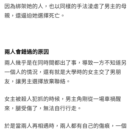
因為綁架她的人，也以同樣的手法淩虐了男主的母
親，還逼迫她選擇死亡。
兩人會錯過的原因
兩人幾乎是在同時間都出了事，導致一方不知道另
一個人的情況，還有就是大學時的女主交了男朋
友，讓男主選擇放棄聯絡。
女主被殺人犯抓的時候，男主角剛從一場車禍醒
來，腿受傷了，無法自行行走。
於是當兩人再相遇時，兩人都有自己的傷痕，一個