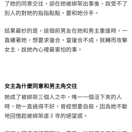
了她的同意交往，卻在她被綁架出事後，說受不了
別人的對她的指指點點，要和她分手。
結果最妙的是，這個前男友在她和男主重逢時，一
直纏著她，想要求復合，當復合不成，就轉而攻擊
女主，說她內心裡最害怕的事。
女主為什麼同意和男主角交往
她成了被綁架三個人之中，唯一一個活下來的人
時，她一直過得不好，曾經想要自殺，因為她不斷
地回憶起被綁架虐彳寺的絕望感。