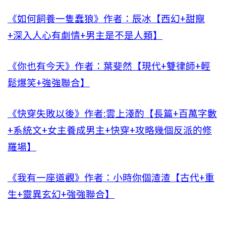
《如何飼養一隻蠢狼》作者：辰冰【西幻+甜寵
+深入人心有劇情+男主是不是人類】
《你也有今天》作者：葉斐然【現代+雙律師+輕
鬆爆笑+強強聯合】
《快穿失敗以後》作者:雲上淺酌【長篇+百萬字數
+系統文+女主養成男主+快穿+攻略幾個反派的修
羅場】
《我有一座道觀》作者：小時你個渣渣【古代+重
生+靈異玄幻+強強聯合】