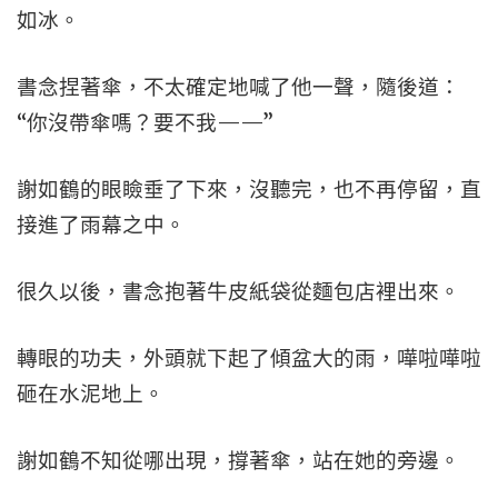
如冰。
書念捏著傘，不太確定地喊了他一聲，隨後道：
“你沒帶傘嗎？要不我——”
謝如鶴的眼瞼垂了下來，沒聽完，也不再停留，直
接進了雨幕之中。
很久以後，書念抱著牛皮紙袋從麵包店裡出來。
轉眼的功夫，外頭就下起了傾盆大的雨，嘩啦嘩啦
砸在水泥地上。
謝如鶴不知從哪出現，撐著傘，站在她的旁邊。