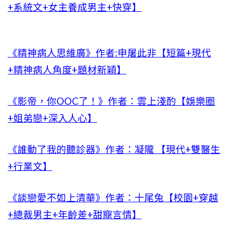
+系統文+女主養成男主+快穿】
《精神病人思維廣》作者:申屠此非【短篇+現代
+精神病人角度+題材新穎】
《影帝，你OOC了！》作者：雲上淺酌【娛樂圈
+姐弟戀+深入人心】
《誰動了我的聽診器》作者：凝隴 【現代+雙醫生
+行業文】
《談戀愛不如上清華》作者：十尾兔【校園+穿越
+總裁男主+年齡差+甜寵言情】