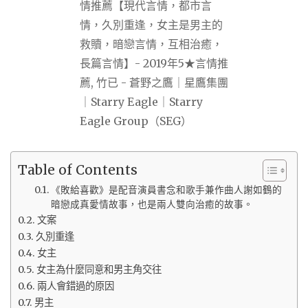
Table of Contents
《敗給喜歡》是配音演員書念和歌手兼作曲人謝如鶴的
暗戀成真愛情故事，也是兩人雙向治癒的故事。
文案
久別重逢
女主
女主為什麼同意和男主角交往
兩人會錯過的原因
男主