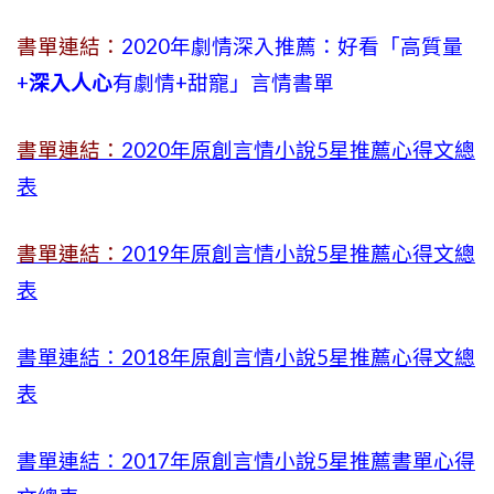
書單連結：
2020年劇情深入推薦：好看「高質量
+
深入人心
有劇情
+
甜寵」言情書單
書單連結：
2020年原創言情小說5星推薦心得文總
表
書單連結：
2019年
原創言情小說5星推薦心得文總
表
書單連結：2018年原創言情小說5星推薦心得文總
表
書單連結：2017年原創言情小說5星推薦書單心得