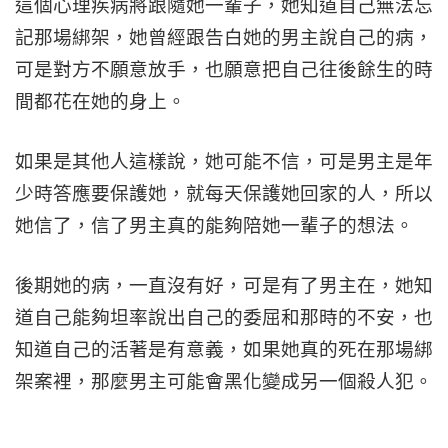
這個心理疾病將跟隨她一輩子，她知道自己無法忘
記那場綁架，她曾經跟告白她的男主說自己的病，
可是對方不願意放手，也願意把自己往後餘生的時
間都花在她的身上。
如果是其他人這樣說，她可能不信，可是男主是年
少時答應要保護她，就每天保護她回家的人，所以
她信了，信了男主真的能夠陪她一輩子的想法。
後期她的病，一直沒有好，可是有了男主在，她知
道自己能夠坦率說出自己的委屈和那時的不安，也
知道自己的活著是有意義，如果她真的死在那場綁
架案裡，那麼男主可能會黑化變成另一個殺人犯。