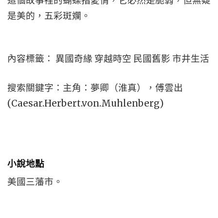
這個故事裡的蝴蝶指愛情，它必然是脆弱，但無疑
是美的，五彩斑斕。
內容標籤： 異國奇緣 穿越時空 民國舊影 市井生活
搜索關鍵字：主角：夢卿（淮真），傅雲出
(Caesar.Herbert.von.Muhlenberg)
小說地點
美國三藩市。