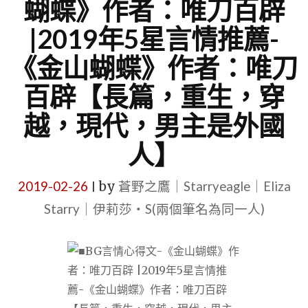
蝴蝶》作者：唯刀百辟
|2019年5星言情推薦-
《金山蝴蝶》作者：唯刀
百辟【長篇，重生，穿
越，現代，男主是外國
人】
2019-02-26
by
蒼野之鷹｜Starryeagle｜Eliza
|
Starry｜伊莉莎・S(兩個筆名為同一人)