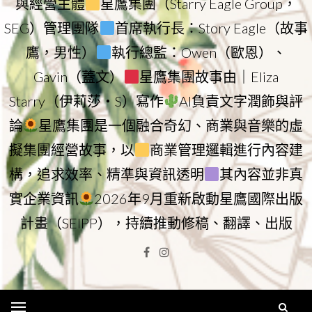
與經營主體
星鷹集團（Starry Eagle Group，
SEG）管理團隊
首席執行長：Story Eagle（故事
鷹，男性）
執行總監：Owen（歐恩）、
Gavin（蓋文）
星鷹集團故事由｜Eliza
Starry（伊莉莎・S）寫作
AI負責文字潤飾與評
論
星鷹集團是一個融合奇幻、商業與音樂的虛
擬集團經營故事，以
商業管理邏輯進行內容建
構，追求效率、精準與資訊透明
其內容並非真
實企業資訊
2026年9月重新啟動星鷹國際出版
計畫（SEIPP），持續推動修稿、翻譯、出版
Facebook
Instagram