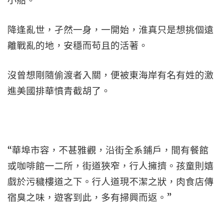
小船。
降逢亂世，孑然一身，一開始，淮真只是想挑個遠
離戰亂的地，安穩而苟且的活著。
沒曾想剛隨偷渡者入關，便被東海岸有名有姓的激
進美國排華憤青截胡了。
“華埠市容，不甚雅觀，沿街全系鋪戶，間有餐館
或咖啡館一二所，街道狹窄，行人擁擠。孩童則嬉
戲於污穢樓道之下。行人道現不潔之狀，肉食店傳
宿臭之味，遊客到此，多有掃興而返。”