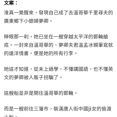
文案：
淮真一覺醒來，發現自己成了去溫哥華千里尋夫的
廣東鄉下小媳婦夢卿。
睜眼那一刹，她已坐在一艘穿越太平洋的郵輪艙
底。一封來自溫哥華的、夢卿夫君溫孟冰親筆寫就
的遠洋情書，便是她的所有行李。
她這才知道，從未上過學，不懂講國語、也不懂英
文的夢卿被人販子拐騙了。
這艘船並非是開往溫哥華的郵輪。
而是一艘前往三藩市，裝滿唐人街中國ji女的偷渡