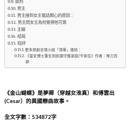
談判
男主
男主接到女主電話開心的原因：
男主問女主為何覺得他可靠
主線
结局
短評
更多原創言情小說「清單」連結：
《當女博士重生到民國守舊家庭/今安在》作者：唯刀百
辟
《金山蝴蝶》是夢卿（穿越女淮真）和傅雲出
(Cesar）的異國戀曲故事。
全文字數：534872字