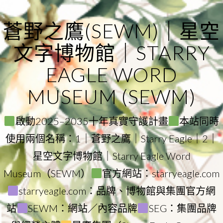
Skip
to
蒼野之鷹(SEWM)｜星空
content
文字博物館｜STARRY
EAGLE WORD
MUSEUM (SEWM)
啟動2025–2035十年真實守護計畫
本站同時
使用兩個名稱：1｜蒼野之鷹｜Starry Eagle｜2｜
星空文字博物館｜Starry Eagle Word
Museum（SEWM）
官方網站：starryeagle.com
starryeagle.com：品牌、博物館與集團官方網
站
SEWM：網站／內容品牌
SEG：集團品牌