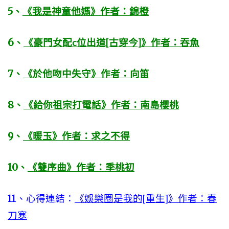
5
、
《我是神童他媽》作者：錦橙
6
、
《豪門女配c位出道[古穿今]》作者：吞魚
7
、
《於他吻中失守》作者：向笛
8
、
《給你祖宗打電話》作者：南島櫻桃
9
、
《暖玉》作者：求之不得
10
、
《雙序曲》作者：季桃初
11、心得連結：
《娛樂圈是我的[重生]》作者：春
刀寒