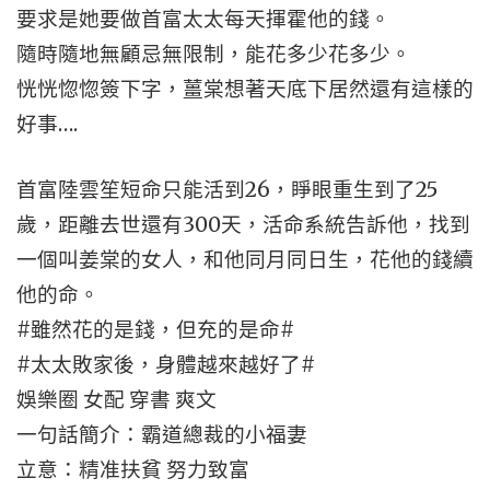
要求是她要做首富太太每天揮霍他的錢。
隨時隨地無顧忌無限制，能花多少花多少。
恍恍惚惚簽下字，薑棠想著天底下居然還有這樣的
好事….
首富陸雲笙短命只能活到26，睜眼重生到了25
歲，距離去世還有300天，活命系統告訴他，找到
一個叫姜棠的女人，和他同月同日生，花他的錢續
他的命。
#雖然花的是錢，但充的是命#
#太太敗家後，身體越來越好了#
娛樂圈 女配 穿書 爽文
一句話簡介：霸道總裁的小福妻
立意：精准扶貧 努力致富