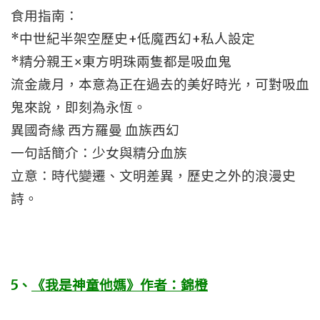
食用指南：
*中世紀半架空歷史+低魔西幻+私人設定
*精分親王×東方明珠兩隻都是吸血鬼
流金歲月，本意為正在過去的美好時光，可對吸血
鬼來說，即刻為永恆。
異國奇緣 西方羅曼 血族西幻
一句話簡介：少女與精分血族
立意：時代變遷、文明差異，歷史之外的浪漫史
詩。
5
、
《我是神童他媽》作者：錦橙