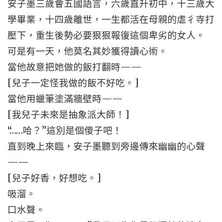
安子墨三歲會五國語言，六歲直升初中，十三歲大
學畢業，十四歲離世，一生都活在母親的虐彳寺打
壓下，重生後勢必要狠狠報復這個卑劣的女人。
可是有一天，他莫名其妙獲得讀心術。
當他故意把她做的飯打翻時——
[兒子一定怪我做的飯不好吃。]
當他用蠟筆塗滿牆壁時——
[我兒子未來是抽象派大師！]
“……哈？”這別是個傻子吧！
直到晚上來臨，安子墨聽到旁邊傳來幽幽的心聲
——
[兒子好香，好想吃。]
吸溜。
口水聲。