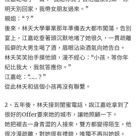
明天別回家，我帶女朋友過來。”
親姐：“？”
後來，林夭大學畢業那年準備去大都市闖蕩，告別
宴上，江嘉屹垂著頭沉默地堵了她很久，一貫疏離
孤僻的大男生喝了酒，眉眼沾染酒氣向她告白。
林夭笑笑抬手摸他頭，漫不經心：“小孩，等你年
紀比我大，我就答應你。”
江嘉屹：“……？”
從此林夭和這個小孩再沒有聯繫。
2、五年後，林夭接到閨蜜電話，說江嘉屹拿到了
很好的Offer要來她的城市，讓她照顧一下。
她把褪去一身青澀的人接來，雙方都變得陌生，他
很冷漠疏離，對她很有禮貌，唯獨不再叫她姐。