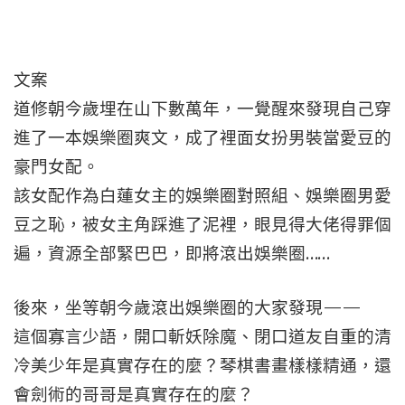
文案
道修朝今歲埋在山下數萬年，一覺醒來發現自己穿
進了一本娛樂圈爽文，成了裡面女扮男裝當愛豆的
豪門女配。
該女配作為白蓮女主的娛樂圈對照組、娛樂圈男愛
豆之恥，被女主角踩進了泥裡，眼見得大佬得罪個
遍，資源全部緊巴巴，即將滾出娛樂圈……
後來，坐等朝今歲滾出娛樂圈的大家發現——
這個寡言少語，開口斬妖除魔、閉口道友自重的清
冷美少年是真實存在的麼？琴棋書畫樣樣精通，還
會劍術的哥哥是真實存在的麼？