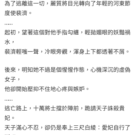
為了逃離這一切，麗質將目光轉向了年輕的河東節
度使裴濟。
……
起初，望著這個對他手指勾纏，輕拋媚眼的妖豔禍
水，
裴濟輕嗤一聲，冷眼旁觀，渾身上下都透著不屑。
後來，明知她不過是個惺惺作態，心機深沉的虛偽
女子，
他卻開始壓抑不住地心疼與嫉妒。
……
逃亡路上，十萬將士擋於陣前，跪請天子誅殺貴
妃。
天子滿心不忍，卻仍是奉上三尺白綾：愛妃自行了