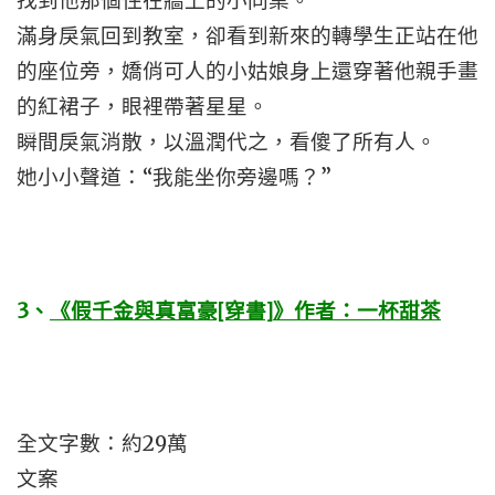
找到他那個住在牆上的小同桌。
滿身戾氣回到教室，卻看到新來的轉學生正站在他
的座位旁，嬌俏可人的小姑娘身上還穿著他親手畫
的紅裙子，眼裡帶著星星。
瞬間戾氣消散，以溫潤代之，看傻了所有人。
她小小聲道：“我能坐你旁邊嗎？”
3
、
《假千金與真富豪[穿書]》作者：一杯甜茶
全文字數：約29萬
文案