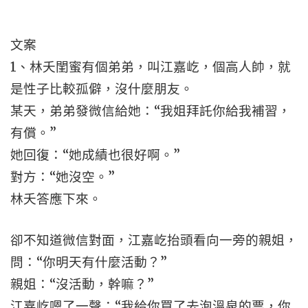
文案
1、林夭閨蜜有個弟弟，叫江嘉屹，個高人帥，就
是性子比較孤僻，沒什麼朋友。
某天，弟弟發微信給她：“我姐拜託你給我補習，
有償。”
她回復：“她成績也很好啊。”
對方：“她沒空。”
林夭答應下來。
卻不知道微信對面，江嘉屹抬頭看向一旁的親姐，
問：“你明天有什麼活動？”
親姐：“沒活動，幹嘛？”
江嘉屹嗯了一聲：“我給你買了去泡溫泉的票，你