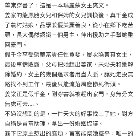
薑棠穿書了，這是一本瑪麗蘇女主爽文。
姜家的龍鳳胎女兒和保姆的女兒調換後，真千金成
了農村姑娘，品學兼優美麗善良，從小在鄉下吃苦
頭，長大偶然認識三個男主，伸出援助之手幫她重
回豪門。
假千金享受榮華富貴任性貪婪，屢次陷害真女主，
最後事情敗露，父母把她趕出姜家，未婚夫和她解
除婚約，女主的幾個追求者用盡人脈，讓她走投無
路找不到工作，最後只能流落風塵慘死街頭。
姜棠正是假千金，剛穿書就被趕出家門，身無分文
無處可去…..。
不過沒想到的是，一件天大的好事找上了她，對方
自稱是首富助理，拿出一份婚姻協議。
簽下它原主惹出的麻煩，首富能幫她擺平，唯一的