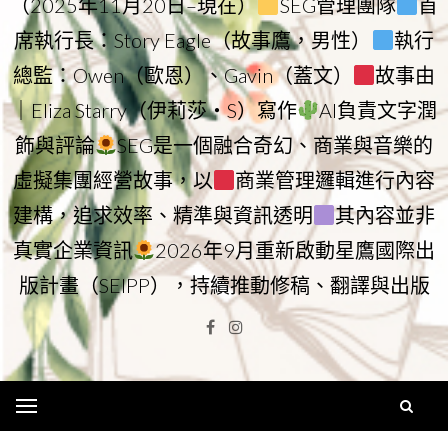
（2025年11月20日–現在）
SEG管理團隊
首
席執行長：Story Eagle（故事鷹，男性）
執行
總監：Owen（歐恩）、Gavin（蓋文）
故事由
｜Eliza Starry（伊莉莎・S）寫作
AI負責文字潤
飾與評論
SEG是一個融合奇幻、商業與音樂的
虛擬集團經營故事，以
商業管理邏輯進行內容
建構，追求效率、精準與資訊透明
其內容並非
真實企業資訊
2026年9月重新啟動星鷹國際出
版計畫（SEIPP），持續推動修稿、翻譯與出版
Facebook
Instagram
Menu