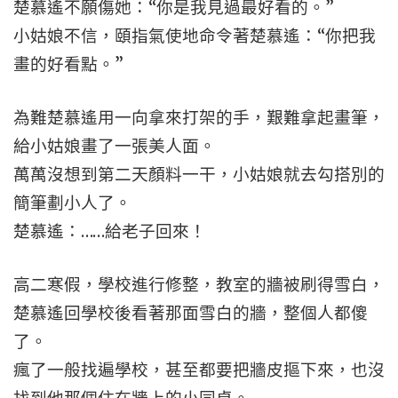
楚慕遙不願傷她：“你是我見過最好看的。”
小姑娘不信，頤指氣使地命令著楚慕遙：“你把我
畫的好看點。”
為難楚慕遙用一向拿來打架的手，艱難拿起畫筆，
給小姑娘畫了一張美人面。
萬萬沒想到第二天顏料一干，小姑娘就去勾搭別的
簡筆劃小人了。
楚慕遙：……給老子回來！
高二寒假，學校進行修整，教室的牆被刷得雪白，
楚慕遙回學校後看著那面雪白的牆，整個人都傻
了。
瘋了一般找遍學校，甚至都要把牆皮摳下來，也沒