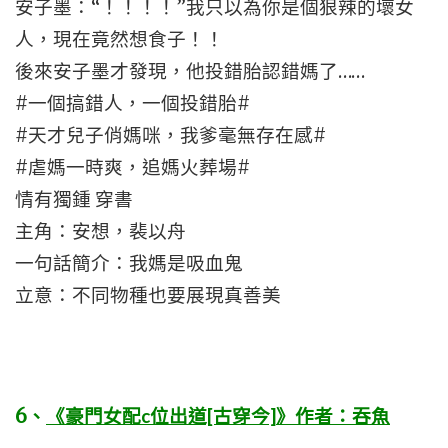
安子墨：“！！！！”我只以為你是個狠辣的壞女
人，現在竟然想食子！！
後來安子墨才發現，他投錯胎認錯媽了……
#一個搞錯人，一個投錯胎#
#天才兒子俏媽咪，我爹毫無存在感#
#虐媽一時爽，追媽火葬場#
情有獨鍾 穿書
主角：安想，裴以舟
一句話簡介：我媽是吸血鬼
立意：不同物種也要展現真善美
6
、
《豪門女配c位出道[古穿今]》作者：吞魚