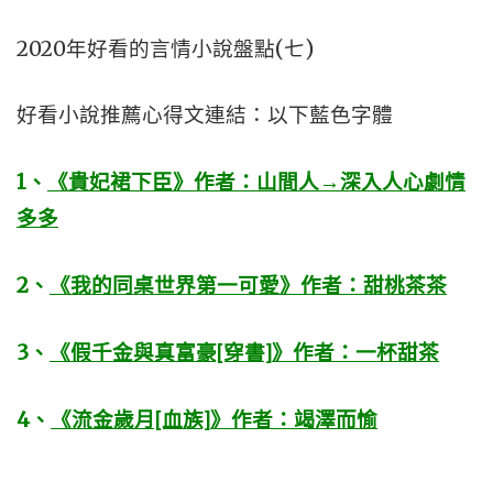
2020年好看的言情小說盤點(七)
好看小說推薦心得文連結：以下藍色字體
1
、
《貴妃裙下臣》作者：山間人→深入人心劇情
多多
2
、
《我的同桌世界第一可愛》作者：甜桃茶茶
3
、
《假千金與真富豪[穿書]》作者：一杯甜茶
4
、
《流金歲月[血族]》作者：竭澤而愉