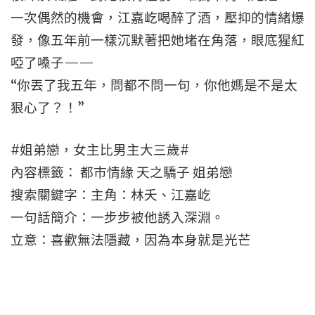
一次偶然的機會，江嘉屹喝醉了酒，壓抑的情緒爆
發，像五年前一樣沉默著把她堵在角落，眼底猩紅
啞了嗓子——
“你丟了我五年，問都不問一句，你他媽是不是太
狠心了？！”
#姐弟戀，女主比男主大三歲#
內容標籤： 都市情緣 天之驕子 姐弟戀
搜索關鍵字：主角：林夭、江嘉屹
一句話簡介：一步步被他誘入深淵。
立意：喜歡無法隱藏，因為本身就是光芒