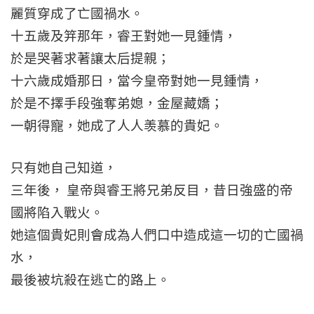
麗質穿成了亡國禍水。
十五歲及笄那年，睿王對她一見鍾情，
於是哭著求著讓太后提親；
十六歲成婚那日，當今皇帝對她一見鍾情，
於是不擇手段強奪弟媳，金屋藏嬌；
一朝得寵，她成了人人羡慕的貴妃。
只有她自己知道，
三年後， 皇帝與睿王將兄弟反目，昔日強盛的帝
國將陷入戰火。
她這個貴妃則會成為人們口中造成這一切的亡國禍
水，
最後被坑殺在逃亡的路上。