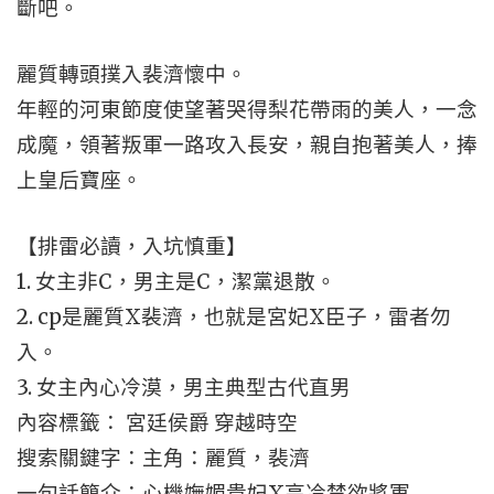
斷吧。
麗質轉頭撲入裴濟懷中。
年輕的河東節度使望著哭得梨花帶雨的美人，一念
成魔，領著叛軍一路攻入長安，親自抱著美人，捧
上皇后寶座。
【排雷必讀，入坑慎重】
1. 女主非C，男主是C，潔黨退散。
2. cp是麗質X裴濟，也就是宮妃X臣子，雷者勿
入。
3. 女主內心冷漠，男主典型古代直男
內容標籤： 宮廷侯爵 穿越時空
搜索關鍵字：主角：麗質，裴濟
一句話簡介：心機嫵媚貴妃X高冷禁欲將軍