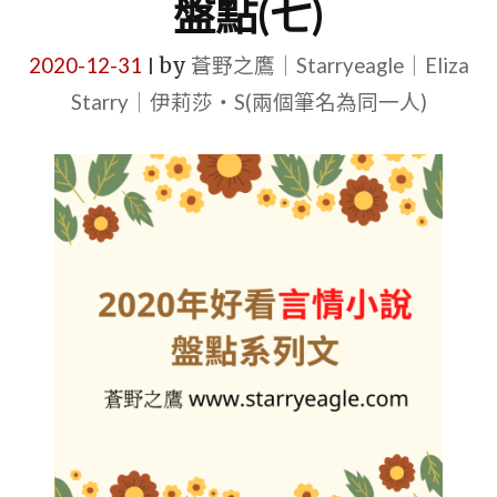
盤點(七)
2020-12-31
by
蒼野之鷹｜Starryeagle｜Eliza
|
Starry｜伊莉莎・S(兩個筆名為同一人)