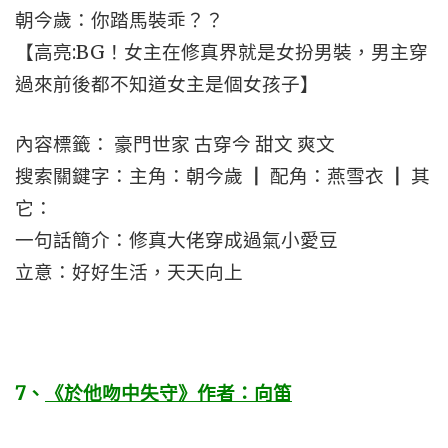
朝今歲：你踏馬裝乖？？
【高亮:BG！女主在修真界就是女扮男裝，男主穿
過來前後都不知道女主是個女孩子】
內容標籤： 豪門世家 古穿今 甜文 爽文
搜索關鍵字：主角：朝今歲 ┃ 配角：燕雪衣 ┃ 其
它：
一句話簡介：修真大佬穿成過氣小愛豆
立意：好好生活，天天向上
7
、
《於他吻中失守》作者：向笛