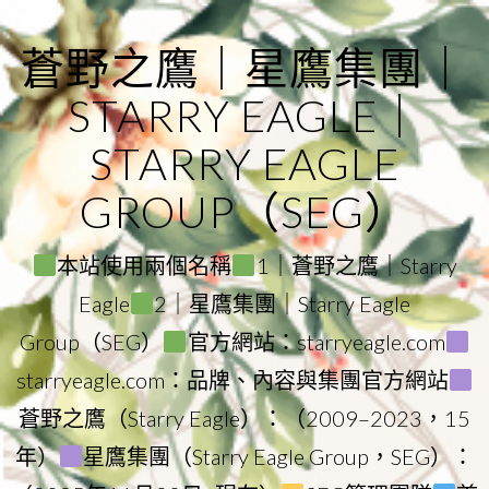
Skip
to
蒼野之鷹｜星鷹集團｜
content
STARRY EAGLE｜
STARRY EAGLE
GROUP（SEG）
本站使用兩個名稱
1｜蒼野之鷹｜Starry
Eagle
2｜星鷹集團｜Starry Eagle
Group（SEG）
官方網站：starryeagle.com
starryeagle.com：品牌、內容與集團官方網站
蒼野之鷹（Starry Eagle）：（2009–2023，15
年）
星鷹集團（Starry Eagle Group，SEG）：