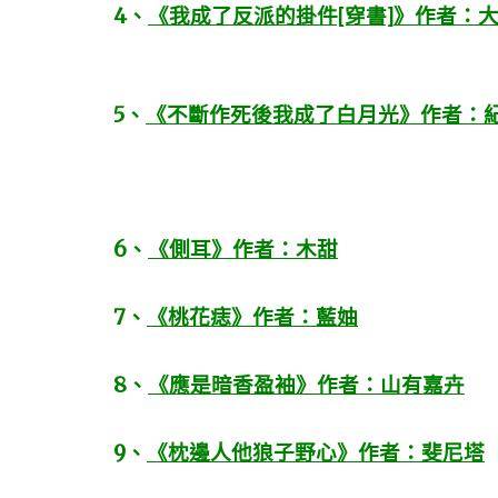
4
、
《我成了反派的掛件[穿書]》作者：
5
、
《不斷作死後我成了白月光》作者：
6
、
《側耳》作者：木甜
7
、
《桃花痣》作者：藍妯
8
、
《應是暗香盈袖》作者：山有嘉卉
9
、
《枕邊人他狼子野心》作者：斐尼塔