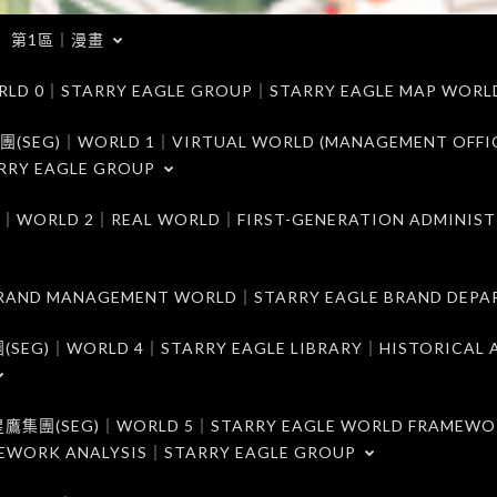
第1區｜漫畫
｜STARRY EAGLE GROUP｜STARRY EAGLE MAP WORL
)｜WORLD 1｜VIRTUAL WORLD (MANAGEMENT OFFI
RRY EAGLE GROUP
D 2｜REAL WORLD｜FIRST-GENERATION ADMINIST
MANAGEMENT WORLD｜STARRY EAGLE BRAND DEPA
ORLD 4｜STARRY EAGLE LIBRARY｜HISTORICAL A
EG)｜WORLD 5｜STARRY EAGLE WORLD FRAMEWO
MEWORK ANALYSIS｜STARRY EAGLE GROUP