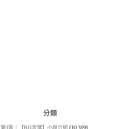
關
鍵
字:
分類
第1區｜【BG言情】小說介紹
(10,319)