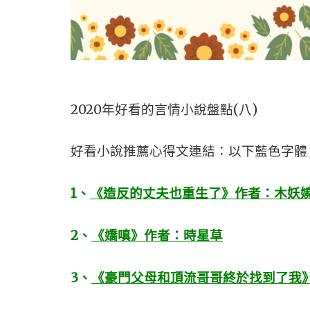
2020年好看的言情小說盤點(八)
好看小說推薦心得文連結：以下藍色字體
1
、
《造反的丈夫也重生了》作者：木妖
2
、
《嬌嗔》作者：時星草
3
、
《豪門父母和頂流哥哥終於找到了我