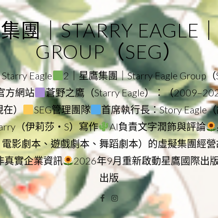
｜STARRY EAGLE｜ST
GROUP（SEG）
rry Eagle
2｜星鷹集團｜Starry Eagle Group
集團官方網站
蒼野之鷹（Starry Eagle）：（2009–2
–現在）
SEG管理團隊
首席執行長：Story Eag
Starry（伊莉莎・S）寫作
AI負責文字潤飾與評論
、電影劇本、遊戲劇本、舞蹈劇本）的虛擬集團經營
非真實企業資訊
2026年9月重新啟動星鷹國際出
出版
Facebook
Instagram