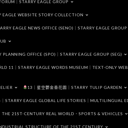
ORUM｜STARRY EAGLE GROUP
LE WEBSITE STORY COLLECTION
 EAGLE NEWS OFFICE (SENO)｜STARRY EAGLE GROUP
LUB
ANNING OFFICE (SPO)｜STARRY EAGLE GROUP (SEG)
｜STARRY EAGLE WORDS MUSEUM｜TEXT-ONLY WEB
ELIER
13｜星空鬱金香花園｜STARRY TULIP GARDEN
RY EAGLE GLOBAL LIFE STORIES｜MULTILINGUAL E
21ST-CENTURY REAL WORLD．SPORTS & VEHICLES
TRIAL STRUCTURE OF THE 21ST CENTURY