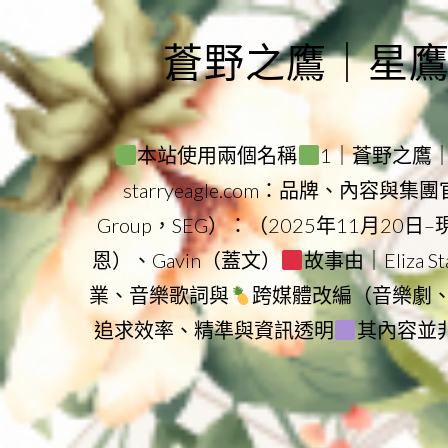
Skip
to
蒼野之鷹｜星鷹集團
content
本站使用兩個名稱
1｜蒼野之鷹｜Sta
starryeagle.com：品牌、內容與
Group，SEG）：（2025年11月20日
恩）、Gavin（蓋文）
故事由｜Eliza 
業、音樂歌詞與
跨媒體改編（音樂劇
追求效率、精準與資訊透明
其內容並