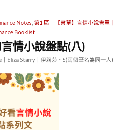
ce Notes
,
第1 區｜【書單】言情小說書單｜
ance Booklist
的言情小說盤點(八)
le｜Eliza Starry｜伊莉莎・S(兩個筆名為同一人)