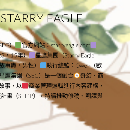
ARRY EAGLE
（SEG）
官方網站：starryeagle.com
023，15年）
星鷹集團（Starry Eagle
le（故事鷹，男性）
執行總監：Owen（歐
星鷹集團（SEG）是一個融合
奇幻、商
故事，以
商業管理邏輯進行內容建構，
版計畫（SEIPP），持續推動修稿、翻譯與