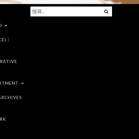
搜
Menu
尋
D
關
鍵
CE)｜
字:
RATIVE
RTMENT
RCHIVES
RK