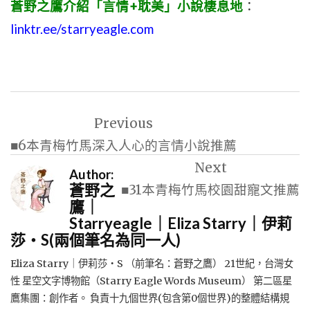
蒼野之鷹介紹「言情+耽美」小說棲息地
：
linktr.ee/starryeagle.com
文
Previous
章
■6本青梅竹馬深入人心的言情小說推薦
導
Next
Author:
覽
蒼野之
■31本青梅竹馬校園甜寵文推薦
鷹｜
Starryeagle｜Eliza Starry｜伊莉
莎・S(兩個筆名為同一人)
Eliza Starry｜伊莉莎・S （前筆名：蒼野之鷹） 21世紀，台灣女
性 星空文字博物館（Starry Eagle Words Museum） 第二區星
鷹集團：創作者。 負責十九個世界(包含第0個世界)的整體結構規