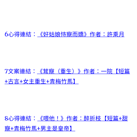
6心得連結：
《好姑娘恃寵而嬌》作者：許乘月
7文案連結：
《茸寵（重生）》作者：一院【短篇
+古言+女主重生+青梅竹馬】
8心得連結：
《喂他！》作者：醉折枝【短篇+甜
寵+青梅竹馬+男主是皇帝】