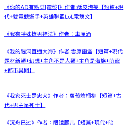
《你的AD有點菜[電競]》作者:酥皮泡芙【短篇+現
代+雙電競選手+英雄聯盟LoL電競文】
《我有特殊撩男神法》作者：車厘酒
《我的腦洞直通大海》作者:雪原幽靈【短篇+現代
題材新穎+幻想+主角不是人類+主角是海族+萌寵
+都市異聞】
《我家死士是忠犬》作者：蘿蔔燴榴槤【短篇+古
代+男主是死士】
《沉舟已过》作者：眼镜腿儿【短篇+現代+暗