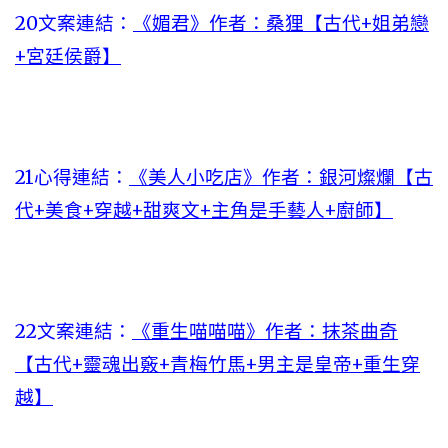
20文案連結：
《媚君》作者：桑狸【古代+姐弟戀
+宮廷侯爵】
21心得連結：
《美人小吃店》作者：銀河燦爛【古
代+美食+穿越+甜爽文+主角是手藝人+廚師】
22文案連結：
《重生喵喵喵》作者：抹茶曲奇
【古代+靈魂出竅+青梅竹馬+男主是皇帝+重生穿
越】