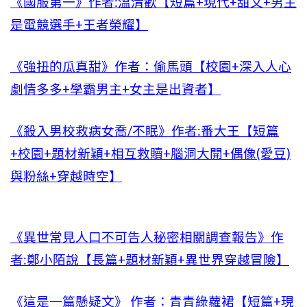
《國服第一》作者:溫清歡【短篇+現代+甜文+男主
是電競選手+王者榮耀】
《強扭的瓜真甜》作者：偷馬頭【校園+深入人心
劇情多多+學霸男主+女主是出資者】
《殺入男校救病女喬/不眠》作者:番大王【短篇
+校園+題材新穎+相互救贖+腦洞大開+偶像(愛豆)
與粉絲+穿越時空】
《異世常見人口不可告人秘密相關調查報告》作
者:鄭小陌說【長篇+題材新穎+異世界穿越冒險】
《這是一篇懸疑文》 作者：青青綠蘿裙【短篇+現