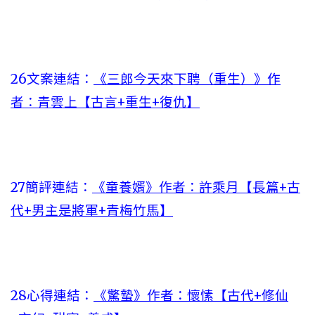
26文案連結：
《三郎今天來下聘（重生）》作
者：青雲上【古言+重生+復仇】
27簡評連結：
《童養婿》作者：許乘月【長篇+古
代+男主是將軍+青梅竹馬】
28心得連結：
《驚蟄》作者：懷愫【古代+修仙