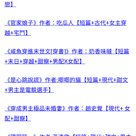
戀】
《官家娘子》作者：吃瓜人【短篇+古代+女主穿
越+宅鬥】
《咸魚穿進末世文[穿書]》作者：奶香味噠【短篇
+末日+穿越+甜寵+男配X女配】
《是心跳說謊》作者:唧唧的貓【短篇+現代+甜文
+男主是電競選手】
《穿成男主極品未婚妻》作者：趙史覺【現代+ 女
配+甜寵】