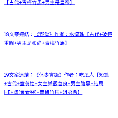
【古代+青梅竹馬+男主是皇帝】
18文案連結：
《野僧》作者：水懷珠【古代+破鏡
重圓+男主是和尚+青梅竹馬】
19文案連結：
《休妻實錄》作者：吃瓜人【短篇
+古代+童養媳+女主樂觀善良+男主腹黑+結局
HE+虐(會看哭)+青梅竹馬+姐弟戀】