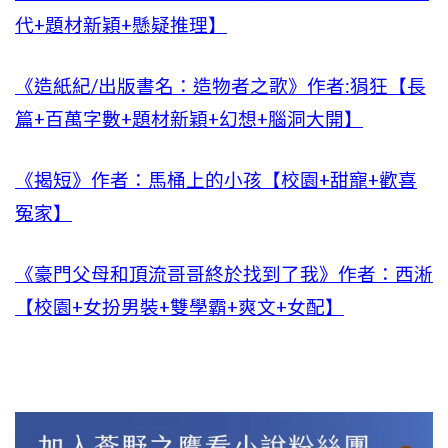
代+題材新穎+懸疑推理】
《造紙紀/出版書名：造物者之歌》作者:狷狂【長
篇+百萬字數+題材新穎+幻想+腦洞大開】
《揭短》作者：馬桶上的小孩【校園+甜寵+歡喜
冤家】
《豪門父母和頂流哥哥終於找到了我》作者：西淅
【校園+女扮男裝+雙學霸+爽文+女配】