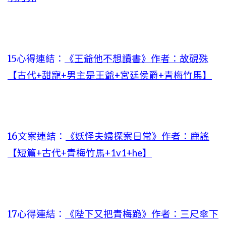
15心得連結：
《王爺他不想讀書》作者：故硯殊
【古代+甜寵+男主是王爺+宮廷侯爵+青梅竹馬】
16文案連結：
《妖怪夫婦探案日常》作者：鹿謠
【短篇+古代+青梅竹馬+1v1+he】
17心得連結：
《陛下又把青梅跪》作者：三尺傘下