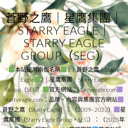
Skip
to
蒼野之鷹｜星鷹集團｜
content
STARRY EAGLE｜
STARRY EAGLE
GROUP（SEG）
本站使用兩個名稱
1｜蒼野之鷹｜Starry
Eagle
2｜星鷹集團｜Starry Eagle
Group（SEG）
官方網站：starryeagle.com
starryeagle.com：品牌、內容與集團官方網站
蒼野之鷹（Starry Eagle）：（2009–2023）
星
鷹集團（Starry Eagle Group，SEG）：（2025年