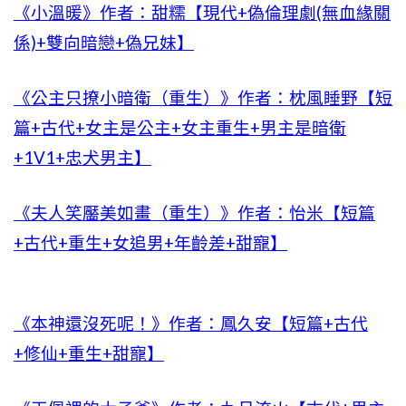
《小溫暖》作者：甜糯【現代+偽倫理劇(無血緣關
係)+雙向暗戀+偽兄妹】
《公主只撩小暗衛（重生）》作者：枕風睡野【短
篇+古代+女主是公主+女主重生+男主是暗衛
+1V1+忠犬男主】
《夫人笑靨美如畫（重生）》作者：怡米【短篇
+古代+重生+女追男+年齡差+甜寵】
《本神還沒死呢！》作者：鳳久安【短篇+古代
+修仙+重生+甜寵】