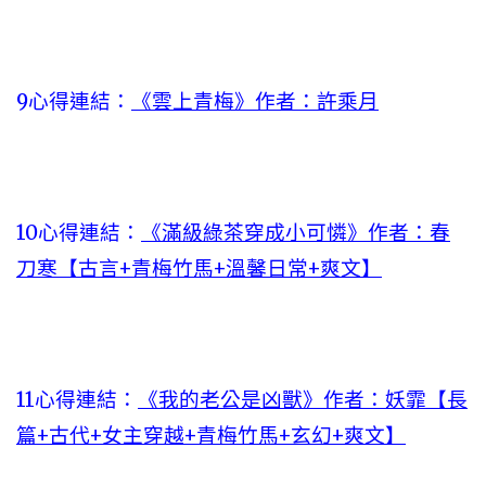
9心得連結：
《雲上青梅》作者：許乘月
10心得連結：
《滿級綠茶穿成小可憐》作者：春
刀寒【古言+青梅竹馬+溫馨日常+爽文】
11心得連結：
《我的老公是凶獸》作者：妖霏【長
篇+古代+女主穿越+青梅竹馬+玄幻+爽文】