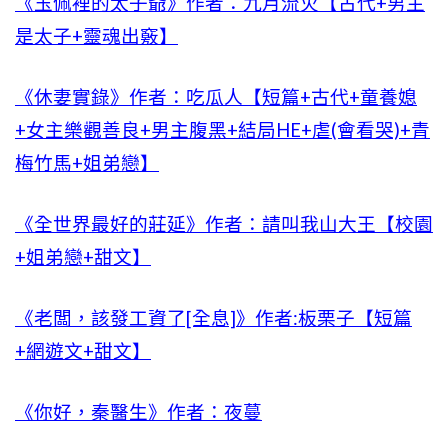
《玉佩裡的太子爺》作者：九月流火【古代+男主
是太子+靈魂出竅】
《休妻實錄》作者：吃瓜人【短篇+古代+童養媳
+女主樂觀善良+男主腹黑+結局HE+虐(會看哭)+青
梅竹馬+姐弟戀】
《全世界最好的莊延》作者：請叫我山大王【校園
+姐弟戀+甜文】
《老闆，該發工資了[全息]》作者:板栗子【短篇
+網遊文+甜文】
《你好，秦醫生》作者：夜蔓