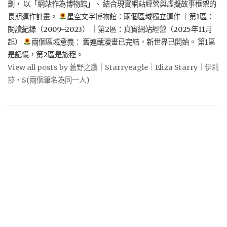
劃， 以「網站作為博物館」、 結合現實網站經營與虛擬故事框架的
長期運作計畫。
星空文字博物館：兩個區域獨立運作 ｜第1區：
閱讀紀錄（2009–2023） ｜第2區：真實網站經營（2025年11月
起）
兩個區域意義： 舊連載漫畫已完結，新世界已開始。 第1區
是記憶，第2區是旅程。
View all posts by 蒼野之鷹｜Starryeagle｜Eliza Starry｜伊莉
莎・S(兩個筆名為同一人)