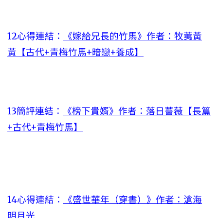
12心得連結：
《嫁給兄長的竹馬》作者：牧荑黃
黃【古代+青梅竹馬+暗戀+養成】
13簡評連結：
《榜下貴婿》作者：落日薔薇【長篇
+古代+青梅竹馬】
14心得連結：
《盛世華年（穿書）》作者：滄海
明月光