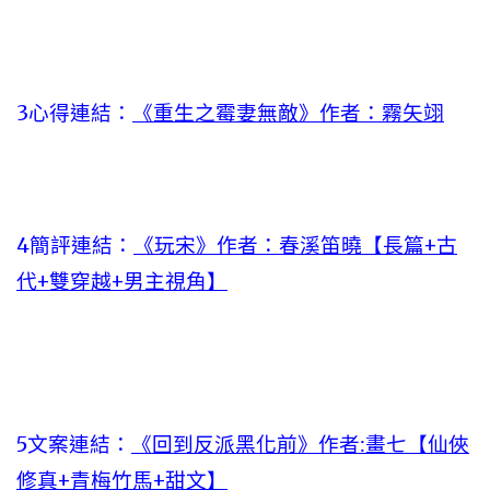
3心得連結：
《重生之霉妻無敵》作者：霧矢翊
4簡評連結：
《玩宋》作者：春溪笛曉【長篇+古
代+雙穿越+男主視角】
5文案連結：
《回到反派黑化前》作者:畫七【仙俠
修真+青梅竹馬+甜文】