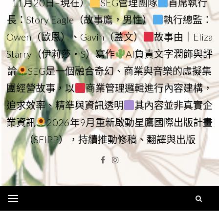
11月20日–現在）
SEG管理團隊
首席執行
長：Story Eagle（故事鷹，男性）
執行總監：
Owen（歐恩）、Gavin（蓋文）
故事由｜Eliza
Starry（伊莉莎・S）寫作
AI負責文字潤飾與評
論
SEG是一個融合奇幻、商業與音樂的虛擬集
團經營故事，以
商業管理邏輯進行內容建構，
追求效率、精準與資訊透明
其內容並非真實企
業資訊
2026年9月重新啟動星鷹國際出版計畫
（SEIPP），持續推動修稿、翻譯與出版
Facebook
Instagram
Menu