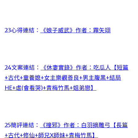
23心得連結：
《娘子威武》作者：霧矢翊
24文案連結：
《休妻實錄》作者：吃瓜人【短篇
+古代+童養媳+女主樂觀善良+男主腹黑+結局
HE+虐(會看哭)+青梅竹馬+姐弟戀】
25簡評連結：
《撞邪》作者：白羽摘雕弓【長篇
+古代+修仙+師兄X師妹+青梅竹馬】