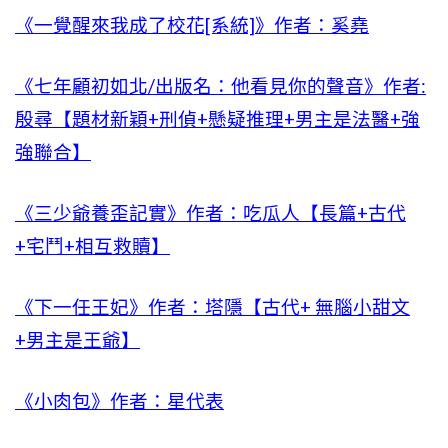
《一覺醒來我成了校花[系統]》作者：奚堯
《七年顧初如北/出版名：他看見你的聲音》作者:
殷尋【題材新穎+刑偵+懸疑推理+男主是法醫+強
強聯合】
《三少爺養歪記實》作者：吃瓜人【長篇+古代
+宅鬥+相互救贖】
《下一任王妃》作者：塔隱【古代+ 無腦小甜文
+男主是王爺】
《小肉包》作者：星代表