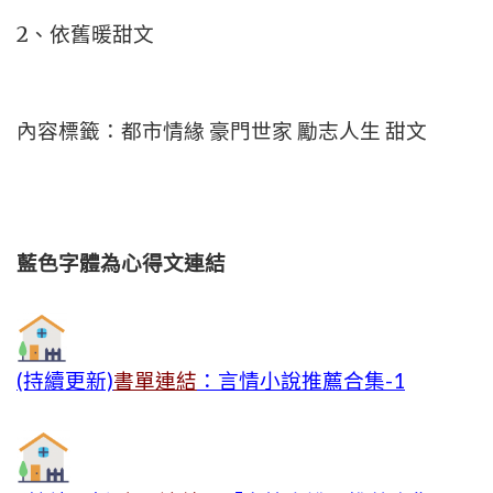
2、依舊暖甜文
內容標籤：都市情緣 豪門世家 勵志人生 甜文
藍色字體為心得文
連結
(持續更新)
書單連結
：言情小說推薦合集-1