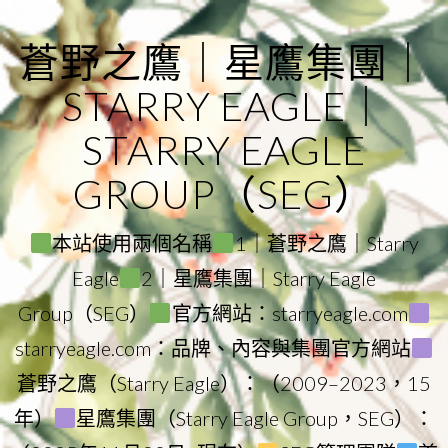
Skip
to
蒼野之鷹｜星鷹集團｜
content
STARRY EAGLE｜
STARRY EAGLE
GROUP（SEG）
本站使用兩個名稱
1｜蒼野之鷹｜Starry
Eagle
2｜星鷹集團｜Starry Eagle
Group（SEG）
官方網站：starryeagle.com
starryeagle.com：品牌、內容與集團官方網站
蒼野之鷹（Starry Eagle）：（2009–2023，15
年）
星鷹集團（Starry Eagle Group，SEG）：