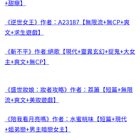
+甜寵】
《逆世女王》作者：A23187【無限流+無CP+爽
文+求生遊戲】
《斬不平》作者:絕歌【現代+靈異玄幻+捉鬼+大女
主+爽文+無CP】
《盛世妝娘：妝者攻略》作者：荔簫【短篇+無限
流+爽文+美妝遊戲】
《陪我看月亮嗎》作者：水蜜桃味【短篇+現代
+姐弟戀+男主暗戀女主】