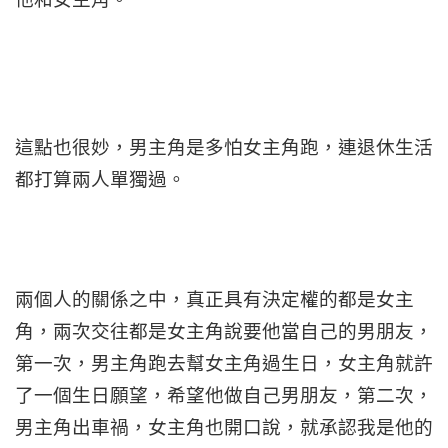
這點也很妙，男主角是多怕女主角跑，連退休生活
都打算兩人單獨過。
兩個人的關係之中，真正具有決定權的都是女主
角，兩次交往都是女主角說要他當自己的男朋友，
第一次，男主角跑去幫女主角過生日，女主角就許
了一個生日願望，希望他做自己男朋友，第二次，
男主角出車禍，女主角也開口說，就承認我是他的