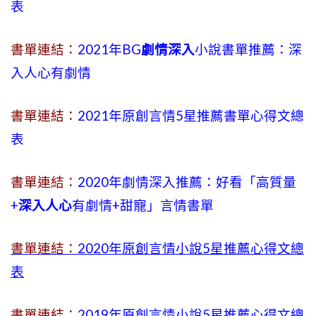
表
書單連結：
2021年BG
劇情深入
小說書單推薦：深
入人心有劇情
書單連結：
2021年原創言情5星推薦書單心得文總
表
書單連結：
2020年劇情深入推薦：好看「高質量
+
深入人心
有劇情
+
甜寵」言情書單
書單連結：
2020年原創言情小說5星推薦心得文總
表
書單連結：
2019年
原創言情小說5星推薦心得文總