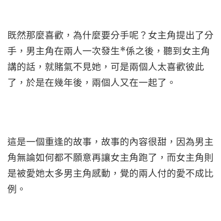
既然那麼喜歡，為什麼要分手呢？女主角提出了分
手，男主角在兩人一次發生*係之後，聽到女主角
講的話，就賭氣不見她，可是兩個人太喜歡彼此
了，於是在幾年後，兩個人又在一起了。
這是一個重逢的故事，故事的內容很甜，因為男主
角無論如何都不願意再讓女主角跑了，而女主角則
是被愛她太多男主角感動，覺的兩人付的愛不成比
例。