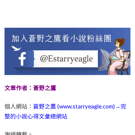
文章作者：蒼野之鷹
個人網站：
蒼野之鷹 (
www.
starryeagle.com
)→完
整的小說心得文彙總網站
謝絕轉載。