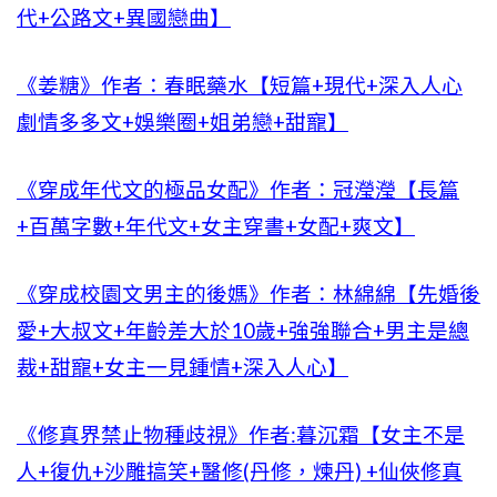
代+公路文+異國戀曲】
《姜糖》作者：春眠藥水【短篇+現代+深入人心
劇情多多文+娛樂圈+姐弟戀+甜寵】
《穿成年代文的極品女配》作者：冠瀅瀅【長篇
+百萬字數+年代文+女主穿書+女配+爽文】
《穿成校園文男主的後媽》作者：林綿綿【先婚後
愛+大叔文+年齡差大於10歲+強強聯合+男主是總
裁+甜寵+女主一見鍾情+深入人心】
《修真界禁止物種歧視》作者:暮沉霜【女主不是
人+復仇+沙雕搞笑+醫修(丹修，煉丹) +仙俠修真