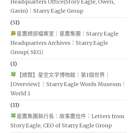
Headquarters Office(Story Eagle, Owen,
Gavin)｜Starry Eagle Group
(51)
星鷹總部檔案室｜星鷹集團｜Starry Eagle
Headquarters Archives｜Starry Eagle
Group( SEG）
(1)
【總覽】星空文字博物館｜第1個世界｜
[Overview] ｜Starry Eagle Words Museum｜
World 1
(11)
星鷹集團執行長：故事鷹信件｜Letters from
Story Eagle, CEO of Starry Eagle Group