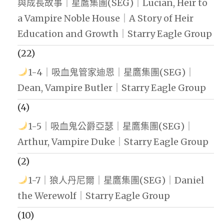
與成長故事｜星鷹集團(SEG)｜Lucian, Heir to
a Vampire Noble House｜A Story of Heir
Education and Growth｜Starry Eagle Group
(22)
1-4｜吸血鬼管家迪恩｜星鷹集團(SEG)｜
Dean, Vampire Butler｜Starry Eagle Group
(4)
1-5｜吸血鬼公爵亞瑟｜星鷹集團(SEG)｜
Arthur, Vampire Duke｜Starry Eagle Group
(2)
1-7｜狼人丹尼爾｜星鷹集團(SEG)｜Daniel
the Werewolf｜Starry Eagle Group
(10)