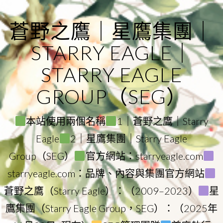
Skip
to
蒼野之鷹｜星鷹集團｜
content
STARRY EAGLE｜
STARRY EAGLE
GROUP（SEG）
本站使用兩個名稱
1｜蒼野之鷹｜Starry
Eagle
2｜星鷹集團｜Starry Eagle
Group（SEG）
官方網站：starryeagle.com
starryeagle.com：品牌、內容與集團官方網站
蒼野之鷹（Starry Eagle）：（2009–2023）
星
鷹集團（Starry Eagle Group，SEG）：（2025年