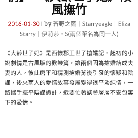
風撫竹
2016-01-30
by
蒼野之鷹｜Starryeagle｜Eliza
|
Starry｜伊莉莎・S(兩個筆名為同一人)
《大齡世子妃》是西懷郡王世子搶婚記，起初的小
說劇情是古風版的歡樂篇，讓兩個因為搶婚結成夫
妻的人，彼此磨平和猜測搶婚背後引發的懷疑和陰
謀，後來兩人的愛情故事發展變得很平淡純情，一
路攜手擺平陰謀詭計，還要忙著談著層層不安包裏
下的愛情。