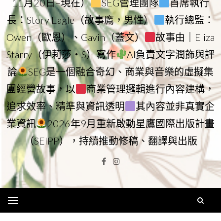
11月20日–現在）
SEG管理團隊
首席執行
長：Story Eagle（故事鷹，男性）
執行總監：
Owen（歐恩）、Gavin（蓋文）
故事由｜Eliza
Starry（伊莉莎・S）寫作
AI負責文字潤飾與評
論
SEG是一個融合奇幻、商業與音樂的虛擬集
團經營故事，以
商業管理邏輯進行內容建構，
追求效率、精準與資訊透明
其內容並非真實企
業資訊
2026年9月重新啟動星鷹國際出版計畫
（SEIPP），持續推動修稿、翻譯與出版
Facebook
Instagram
Menu