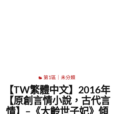
字
第1區｜未分類
【TW繁體中文】2016年
【原創言情小說，古代言
情】–《大齡世子妃》傾