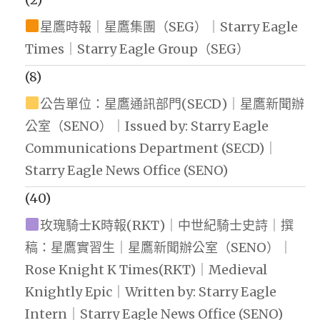
星鷹時報｜星鷹集團（SEG）｜Starry Eagle
Times｜Starry Eagle Group（SEG）
(8)
公告單位：星鷹通訊部門(SECD)｜星鷹新聞辦
公室（SENO）｜Issued by: Starry Eagle
Communications Department (SECD)｜
Starry Eagle News Office (SENO)
(40)
玫瑰騎士K時報(RKT)｜中世紀騎士史詩｜撰
稿：星鷹實習生｜星鷹新聞辦公室（SENO）｜
Rose Knight K Times(RKT)｜Medieval
Knightly Epic｜Written by: Starry Eagle
Intern｜Starry Eagle News Office (SENO)