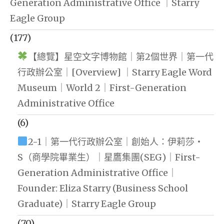
Generation Administrative Office ｜Starry
Eagle Group
(177)
【總覽】星空文字博物館｜第2個世界｜第一代
行政辦公室｜[Overview] ｜Starry Eagle Word
Museum｜World 2｜First-Generation
Administrative Office
(6)
2-1｜第一代行政辦公室｜創始人：伊莉莎・
S（商學院畢業生）｜星鷹集團(SEG)｜First-
Generation Administrative Office｜
Founder: Eliza Starry (Business School
Graduate)｜Starry Eagle Group
(70)