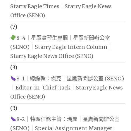
Starry Eagle Times｜Starry Eagle News
Office (SENO)
(7)
8-4｜星鷹實習生專欄｜星鷹新聞辦公室
(SENO)｜Starry Eagle Intern Column｜
Starry Eagle News Office (SENO)
(3)
8-1｜總編輯：傑克｜星鷹新聞辦公室 (SENO)
｜Editor-in-Chief : Jack｜Starry Eagle News
Office (SENO)
(3)
8-2｜特派任務主管：瑪麗｜星鷹新聞辦公室
(SENO)｜Special Assignment Manager :