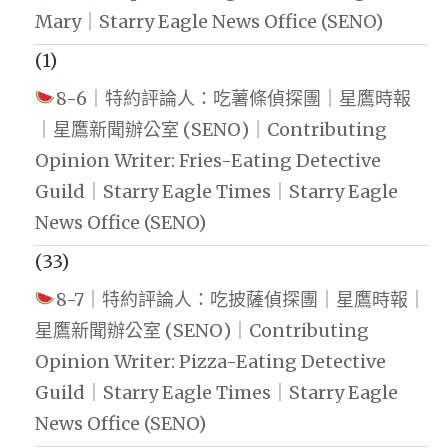
Mary｜Starry Eagle News Office (SENO)
(1)
8-6｜特約評論人：吃薯條偵探團｜星鷹時報
｜星鷹新聞辦公室 (SENO)｜Contributing
Opinion Writer: Fries-Eating Detective
Guild｜Starry Eagle Times｜Starry Eagle
News Office (SENO)
(33)
8-7｜特約評論人：吃披薩偵探團｜星鷹時報｜
星鷹新聞辦公室 (SENO)｜Contributing
Opinion Writer: Pizza-Eating Detective
Guild｜Starry Eagle Times｜Starry Eagle
News Office (SENO)