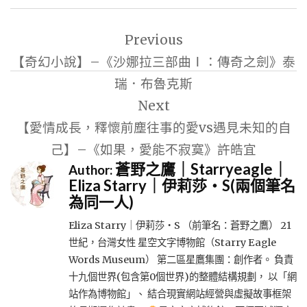
文
Previous
章
【奇幻小說】–《沙娜拉三部曲Ⅰ：傳奇之劍》泰
導
瑞．布魯克斯
覽
Next
【愛情成長，釋懷前塵往事的愛vs遇見未知的自
己】–《如果，愛能不寂寞》許皓宜
蒼野之鷹｜Starryeagle｜
Author:
Eliza Starry｜伊莉莎・S(兩個筆名
為同一人)
Eliza Starry｜伊莉莎・S （前筆名：蒼野之鷹） 21
世紀，台灣女性 星空文字博物館（Starry Eagle
Words Museum） 第二區星鷹集團：創作者。 負責
十九個世界(包含第0個世界)的整體結構規劃， 以「網
站作為博物館」、 結合現實網站經營與虛擬故事框架