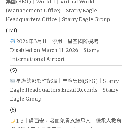
集團(SEG)｜World 1｜Virtual World
(Management Office)｜Starry Eagle
Headquarters Office｜Starry Eagle Group
(171)
2026年3月11日停用｜星空國際機場｜
Disabled on March 11, 2026｜Starry
International Airport
(5)
星鷹總部郵件紀錄｜星鷹集團(SEG)｜Starry
Eagle Headquarters Email Records｜Starry
Eagle Group
(6)
1-3｜盧西安，吸血鬼貴族繼承人｜繼承人教育