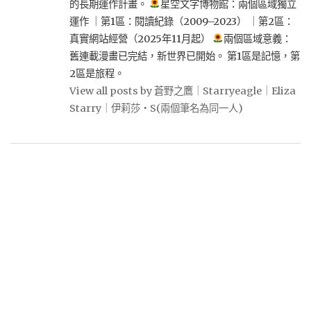
的長期運作計畫。
星空文字博物館：兩個區域獨立
運作 ｜第1區：閱讀紀錄（2009–2023） ｜第2區：
真實網站經營（2025年11月起）
兩個區域意義：
舊連載漫畫已完結，新世界已開始。 第1區是記憶，第
2區是旅程。
View all posts by 蒼野之鷹｜Starryeagle｜Eliza
Starry｜伊莉莎・S(兩個筆名為同一人)