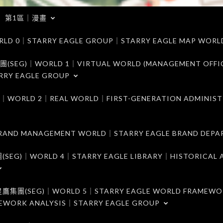
第1區｜漫畫
｜STARRY EAGLE GROUP｜STARRY EAGLE MAP WORL
)｜WORLD 1｜VIRTUAL WORLD (MANAGEMENT OFFI
RRY EAGLE GROUP
D 2｜REAL WORLD｜FIRST-GENERATION ADMINIST
MANAGEMENT WORLD｜STARRY EAGLE BRAND DEPA
ORLD 4｜STARRY EAGLE LIBRARY｜HISTORICAL A
EG)｜WORLD 5｜STARRY EAGLE WORLD FRAMEWO
MEWORK ANALYSIS｜STARRY EAGLE GROUP