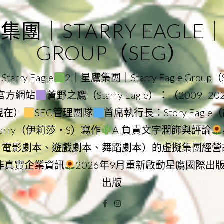
｜STARRY EAGLE｜ST
GROUP（SEG）
rry Eagle
2｜星鷹集團｜Starry Eagle Group
集團官方網站
蒼野之鷹（Starry Eagle）：（2009–2
–現在）
SEG管理團隊
首席執行長：Story Eag
Starry（伊莉莎・S）寫作
AI負責文字潤飾與評論
、電影劇本、遊戲劇本、舞蹈劇本）的虛擬集團經營
非真實企業資訊
2026年9月重新啟動星鷹國際出
出版
Facebook
Instagram