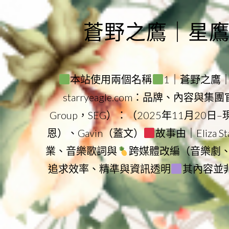
Skip
to
蒼野之鷹｜星鷹集團
content
本站使用兩個名稱
1｜蒼野之鷹｜Sta
starryeagle.com：品牌、內容與
Group，SEG）：（2025年11月20日
恩）、Gavin（蓋文）
故事由｜Eliza 
業、音樂歌詞與
跨媒體改編（音樂劇
追求效率、精準與資訊透明
其內容並