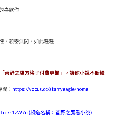
的喜歡你
懼，親密無間，如此種種
「蒼野之鷹方格子付費專欄」，讓你小說不斷糧
專欄：
https://vocus.cc/starryeagle/home
reurl.cc/k1zW7n (頻道名稱：蒼野之鷹看小說)