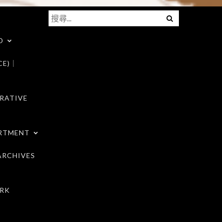
搜
Menu
尋
D
關
鍵
CE)｜
字:
RATIVE
RTMENT
RCHIVES
RK