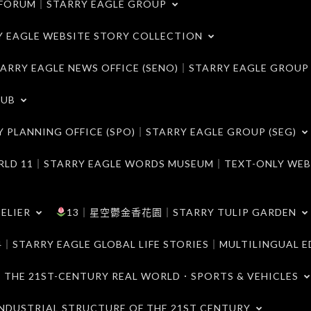
ORUM｜STARRY EAGLE GROUP
LE WEBSITE STORY COLLECTION
 EAGLE NEWS OFFICE (SENO)｜STARRY EAGLE GROUP
LUB
ANNING OFFICE (SPO)｜STARRY EAGLE GROUP (SEG)
｜STARRY EAGLE WORDS MUSEUM｜TEXT-ONLY WEB
ELIER
13｜星空鬱金香花園｜STARRY TULIP GARDEN
RY EAGLE GLOBAL LIFE STORIES｜MULTILINGUAL E
21ST-CENTURY REAL WORLD．SPORTS & VEHICLES
TRIAL STRUCTURE OF THE 21ST CENTURY