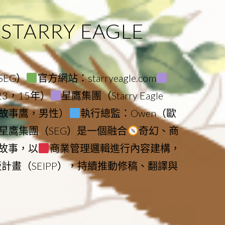
ARRY EAGLE
（SEG）
官方網站：starryeagle.com
023，15年）
星鷹集團（Starry Eagle
le（故事鷹，男性）
執行總監：Owen（歐
星鷹集團（SEG）是一個融合
奇幻、商
故事，以
商業管理邏輯進行內容建構，
版計畫（SEIPP），持續推動修稿、翻譯與