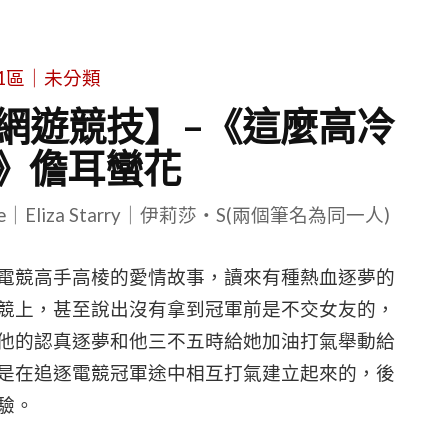
1區｜未分類
網遊競技】–《這麼高冷
》儋耳蠻花
le｜Eliza Starry｜伊莉莎・S(兩個筆名為同一人)
電競高手高棱的愛情故事，讀來有種熱血逐夢的
競上，甚至說出沒有拿到冠軍前是不交女友的，
他的認真逐夢和他三不五時給她加油打氣舉動給
是在追逐電競冠軍途中相互打氣建立起來的，後
驗。