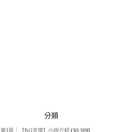
關
鍵
字:
分類
第1區｜【BG言情】小說介紹
(10,319)