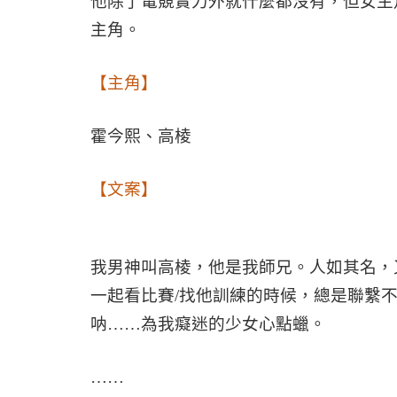
他除了電競實力外就什麼都沒有，但女主
主角。
【主角】
霍今熙、高棱
【文案】
我男神叫高棱，他是我師兄。人如其名，
一起看比賽
/
找他訓練的時候，總是聯繫
呐……為我癡迷的少女心點蠟。
……