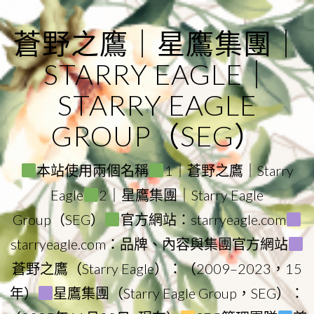
Skip
to
蒼野之鷹｜星鷹集團｜
content
STARRY EAGLE｜
STARRY EAGLE
GROUP（SEG）
本站使用兩個名稱
1｜蒼野之鷹｜Starry
Eagle
2｜星鷹集團｜Starry Eagle
Group（SEG）
官方網站：starryeagle.com
starryeagle.com：品牌、內容與集團官方網站
蒼野之鷹（Starry Eagle）：（2009–2023，15
年）
星鷹集團（Starry Eagle Group，SEG）：