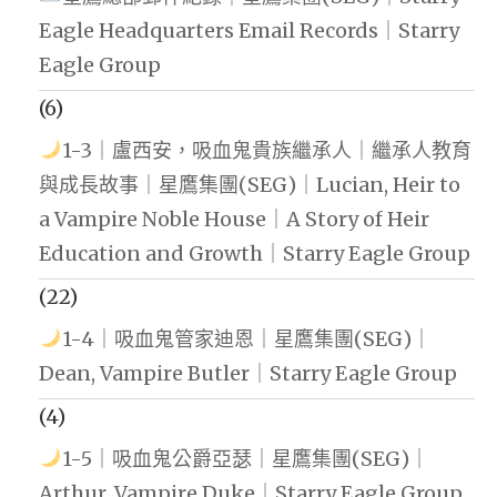
Eagle Headquarters Email Records｜Starry
Eagle Group
(6)
1-3｜盧西安，吸血鬼貴族繼承人｜繼承人教育
與成長故事｜星鷹集團(SEG)｜Lucian, Heir to
a Vampire Noble House｜A Story of Heir
Education and Growth｜Starry Eagle Group
(22)
1-4｜吸血鬼管家迪恩｜星鷹集團(SEG)｜
Dean, Vampire Butler｜Starry Eagle Group
(4)
1-5｜吸血鬼公爵亞瑟｜星鷹集團(SEG)｜
Arthur, Vampire Duke｜Starry Eagle Group