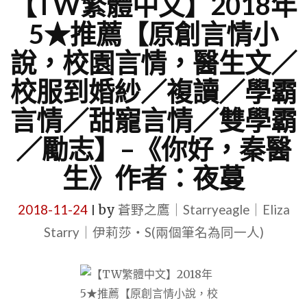
【TW繁體中文】2018年
5★推薦【原創言情小
說，校園言情，醫生文／
校服到婚紗／複讀／學霸
言情／甜寵言情／雙學霸
／勵志】–《你好，秦醫
生》作者：夜蔓
2018-11-24
by
蒼野之鷹｜Starryeagle｜Eliza
|
Starry｜伊莉莎・S(兩個筆名為同一人)