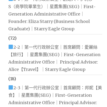
S（商學院畢業生）｜星鷹集團(SEG)｜First-
Generation Administrative Office｜
Founder: Eliza Starry (Business School
Graduate)｜Starry Eagle Group
(72)
2-2｜第一代行政辦公室｜首席顧問：愛麗絲
【旅行】｜星鷹集團(SEG)｜First-Generation
Administrative Office｜ Principal Advisor:
Alice【Travel】｜Starry Eagle Group
(18)
2-3｜第一代行政辦公室｜首席顧問：邦妮【美
食】｜星鷹集團(SEG)｜First-Generation
Administrative Office｜Principal Advisor: