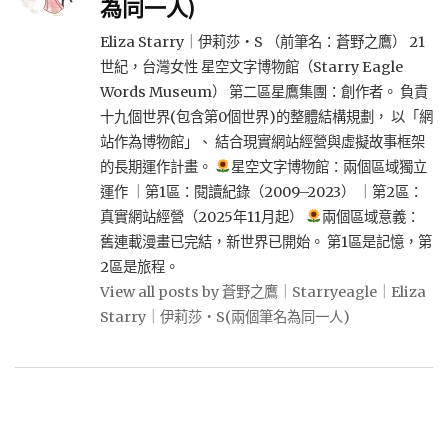
為同一人)
Eliza Starry｜伊莉莎・S （前筆名：蒼野之鷹） 21
世紀，台灣女性 星空文字博物館（Starry Eagle
Words Museum） 第二區星鷹集團：創作者。 負責
十九個世界(包含第0個世界)的整體結構規劃， 以「網
站作為博物館」、 結合現實網站經營與虛擬故事框架
的長期運作計畫。
星空文字博物館：兩個區域獨立
運作 ｜第1區：閱讀紀錄（2009–2023） ｜第2區：
真實網站經營（2025年11月起）
兩個區域意義：
舊連載漫畫已完結，新世界已開始。 第1區是記憶，第
2區是旅程。
View all posts by 蒼野之鷹｜Starryeagle｜Eliza
Starry｜伊莉莎・S(兩個筆名為同一人)