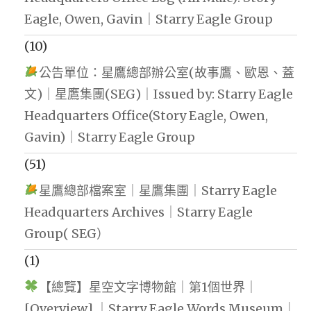
Eagle, Owen, Gavin｜Starry Eagle Group
(10)
公告單位：星鷹總部辦公室(故事鷹、歐恩、蓋
文)｜星鷹集團(SEG)｜Issued by: Starry Eagle
Headquarters Office(Story Eagle, Owen,
Gavin)｜Starry Eagle Group
(51)
星鷹總部檔案室｜星鷹集團｜Starry Eagle
Headquarters Archives｜Starry Eagle
Group( SEG）
(1)
【總覽】星空文字博物館｜第1個世界｜
[Overview] ｜Starry Eagle Words Museum｜