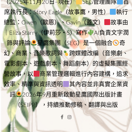
（2025年11月20日–現在）
SEG管理團隊
首
席執行長：Story Eagle（故事鷹，男性）
執行
總監：Owen（歐恩）、Gavin（蓋文）
故事由
｜Eliza Starry（伊莉莎・S）寫作
AI負責文字潤
飾與評論
星鷹集團（SEG）是一個融合
奇
幻、商業、音樂歌詞與
跨媒體改編（音樂劇、
電影劇本、遊戲劇本、舞蹈劇本）的虛擬集團經
營故事，以
商業管理邏輯進行內容建構，追求
效率、精準與資訊透明
其內容並非真實企業資
訊
2026年9月重新啟動星鷹國際出版計畫
（SEIPP），持續推動修稿、翻譯與出版
Facebook
Instagram