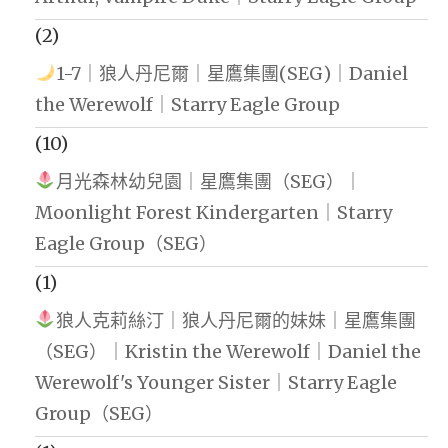
(2)
1-7｜狼人丹尼爾｜星鷹集團(SEG)｜Daniel
the Werewolf｜Starry Eagle Group
(10)
月光森林幼兒園｜星鷹集團（SEG）｜
Moonlight Forest Kindergarten｜Starry
Eagle Group（SEG）
(1)
狼人克莉絲汀｜狼人丹尼爾的妹妹｜星鷹集團
（SEG）｜Kristin the Werewolf｜Daniel the
Werewolf's Younger Sister｜Starry Eagle
Group（SEG）