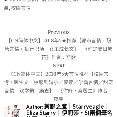
薦
,
校園言情
文
Previous
章
【CN简体中文】2018年5★推荐【都市言情，职
導
场言情，投行职场／女主成长文】–《你是夏日繁
覽
花》作者：斯歌
Next
【CN简体中文】2018年5★言情推荐【校园言
情，医生文／校服到婚纱／复读／学霸言情／甜宠
言情／双学霸／励志】–《你好，秦医生》作者：
夜蔓
蒼野之鷹｜Starryeagle｜
Author:
Eliza Starry｜伊莉莎・S(兩個筆名