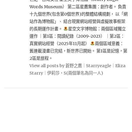
Words Museum） 第二區星鷹集團：創作者。 負責
十九個世界(包含第0個世界)的整體結構規劃， 以「網
站作為博物館」、 結合現實網站經營與虛擬故事框架
的長期運作計畫。
星空文字博物館：兩個區域獨立
運作 ｜第1區：閱讀紀錄（2009–2023） ｜第2區：
真實網站經營（2025年11月起）
兩個區域意義：
舊連載漫畫已完結，新世界已開始。 第1區是記憶，第
2區是旅程。
View all posts by 蒼野之鷹｜Starryeagle｜Eliza
Starry｜伊莉莎・S(兩個筆名為同一人)