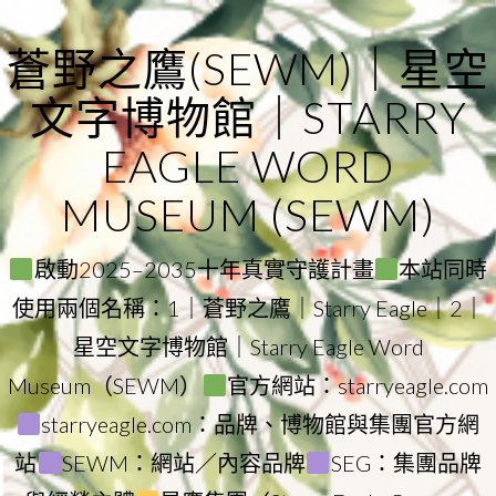
Skip
to
蒼野之鷹(SEWM)｜星空
content
文字博物館｜STARRY
EAGLE WORD
MUSEUM (SEWM)
啟動2025–2035十年真實守護計畫
本站同時
使用兩個名稱：1｜蒼野之鷹｜Starry Eagle｜2｜
星空文字博物館｜Starry Eagle Word
Museum（SEWM）
官方網站：starryeagle.com
starryeagle.com：品牌、博物館與集團官方網
站
SEWM：網站／內容品牌
SEG：集團品牌