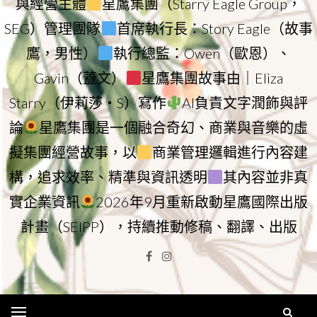
與經營主體
星鷹集團（Starry Eagle Group，
SEG）管理團隊
首席執行長：Story Eagle（故事
鷹，男性）
執行總監：Owen（歐恩）、
Gavin（蓋文）
星鷹集團故事由｜Eliza
Starry（伊莉莎・S）寫作
AI負責文字潤飾與評
論
星鷹集團是一個融合奇幻、商業與音樂的虛
擬集團經營故事，以
商業管理邏輯進行內容建
構，追求效率、精準與資訊透明
其內容並非真
實企業資訊
2026年9月重新啟動星鷹國際出版
計畫（SEIPP），持續推動修稿、翻譯、出版
Facebook
Instagram