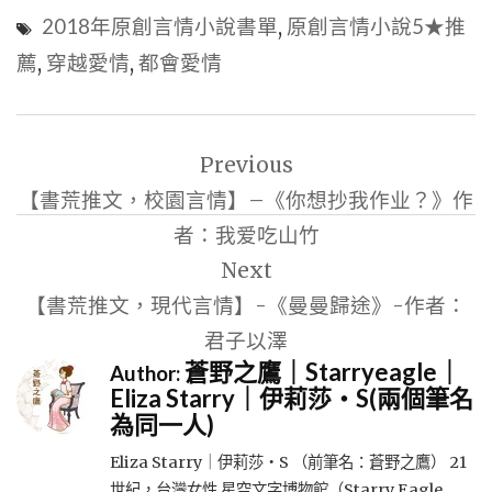
2018年原創言情小說書單
,
原創言情小說5★推
薦
,
穿越愛情
,
都會愛情
文
Previous
章
【書荒推文，校園言情】–《你想抄我作业？》作
導
者：我爱吃山竹
覽
Next
【書荒推文，現代言情】-《曼曼歸途》-作者：
君子以澤
蒼野之鷹｜Starryeagle｜
Author:
Eliza Starry｜伊莉莎・S(兩個筆名
為同一人)
Eliza Starry｜伊莉莎・S （前筆名：蒼野之鷹） 21
世紀，台灣女性 星空文字博物館（Starry Eagle