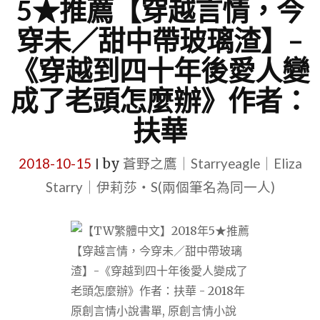
5★推薦【穿越言情，今
穿未／甜中帶玻璃渣】–
《穿越到四十年後愛人變
成了老頭怎麼辦》作者：
扶華
2018-10-15
by
蒼野之鷹｜Starryeagle｜Eliza
|
Starry｜伊莉莎・S(兩個筆名為同一人)