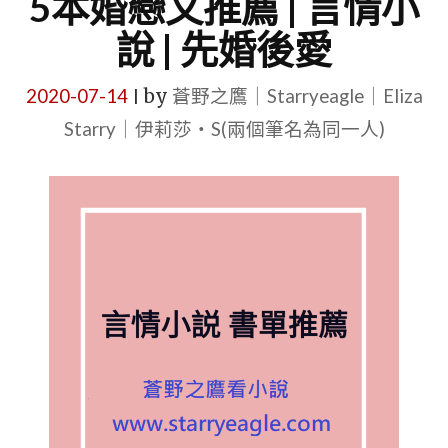
5本婚戀文推薦 | 言情小
說 | 先婚後愛
2020-07-14
by
蒼野之鷹｜Starryeagle｜Eliza
|
Starry｜伊莉莎・S(兩個筆名為同一人)