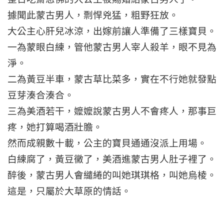
據聞此蒙古男人，剽悍兇猛，粗野狂放。
大公主心肝兒冰涼，出嫁前讓人準備了三樣寶貝。
一為蒙眼白練，管他蒙古男人宰人殺羊，眼不見為
淨。
二為黃豆半車，蒙古草比菜多，實在不行她就發點
豆芽湊合湊合。
三為美酒若干，嬤嬤說蒙古男人不會疼人，那事巨
疼，她打算喝酒壯膽。
然而成親數十載，公主的寶貝通通沒派上用場。
白練腐了，黃豆黴了，美酒進蒙古男人肚子裡了。
醉後，蒙古男人會繾綣的叫她琪琪格，叫她烏棱。
這是，只屬於大草原的情話。