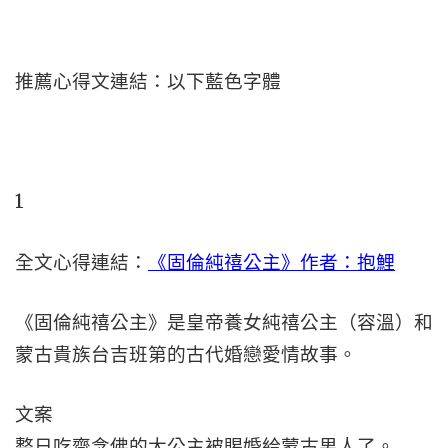
推薦心得文連結：以下藍色字體
1
全文心得連結：
《固倫純禧公主》作者：抱鯉
《固倫純禧公主》是皇帝養女純禧公主（容溫）和
蒙古貴族台吉班第的古代婚戀愛情故事。
文案
整日吃齋念佛的大公主被賜婚給蒙古男人了。