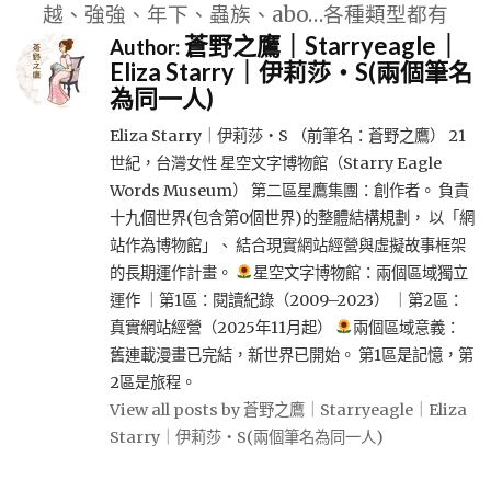
越、強強、年下、蟲族、abo…各種類型都有
蒼野之鷹｜Starryeagle｜
Author:
Eliza Starry｜伊莉莎・S(兩個筆名
為同一人)
Eliza Starry｜伊莉莎・S （前筆名：蒼野之鷹） 21
世紀，台灣女性 星空文字博物館（Starry Eagle
Words Museum） 第二區星鷹集團：創作者。 負責
十九個世界(包含第0個世界)的整體結構規劃， 以「網
站作為博物館」、 結合現實網站經營與虛擬故事框架
的長期運作計畫。
星空文字博物館：兩個區域獨立
運作 ｜第1區：閱讀紀錄（2009–2023） ｜第2區：
真實網站經營（2025年11月起）
兩個區域意義：
舊連載漫畫已完結，新世界已開始。 第1區是記憶，第
2區是旅程。
View all posts by 蒼野之鷹｜Starryeagle｜Eliza
Starry｜伊莉莎・S(兩個筆名為同一人)