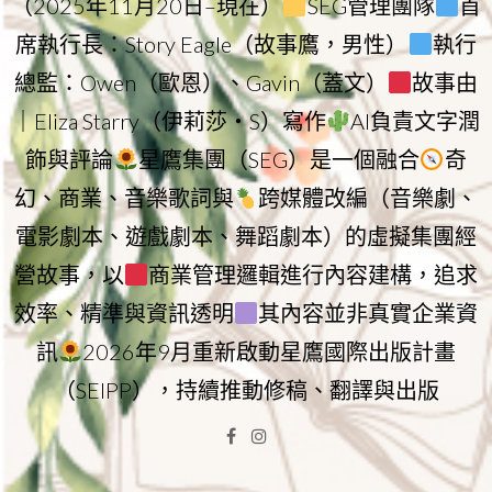
（2025年11月20日–現在）
SEG管理團隊
首
席執行長：Story Eagle（故事鷹，男性）
執行
總監：Owen（歐恩）、Gavin（蓋文）
故事由
｜Eliza Starry（伊莉莎・S）寫作
AI負責文字潤
飾與評論
星鷹集團（SEG）是一個融合
奇
幻、商業、音樂歌詞與
跨媒體改編（音樂劇、
電影劇本、遊戲劇本、舞蹈劇本）的虛擬集團經
營故事，以
商業管理邏輯進行內容建構，追求
效率、精準與資訊透明
其內容並非真實企業資
訊
2026年9月重新啟動星鷹國際出版計畫
（SEIPP），持續推動修稿、翻譯與出版
Facebook
Instagram