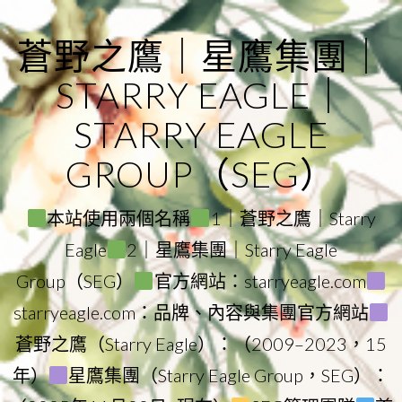
Skip
to
蒼野之鷹｜星鷹集團｜
content
STARRY EAGLE｜
STARRY EAGLE
GROUP（SEG）
本站使用兩個名稱
1｜蒼野之鷹｜Starry
Eagle
2｜星鷹集團｜Starry Eagle
Group（SEG）
官方網站：starryeagle.com
starryeagle.com：品牌、內容與集團官方網站
蒼野之鷹（Starry Eagle）：（2009–2023，15
年）
星鷹集團（Starry Eagle Group，SEG）：