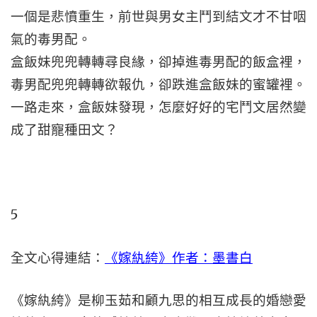
一個是悲憤重生，前世與男女主鬥到結文才不甘咽
氣的毒男配。
盒飯妹兜兜轉轉尋良緣，卻掉進毒男配的飯盒裡，
毒男配兜兜轉轉欲報仇，卻跌進盒飯妹的蜜罐裡。
一路走來，盒飯妹發現，怎麼好好的宅鬥文居然變
成了甜寵種田文？
5
全文心得連結：
《嫁紈絝》作者：墨書白
《嫁紈絝》是柳玉茹和顧九思的相互成長的婚戀愛