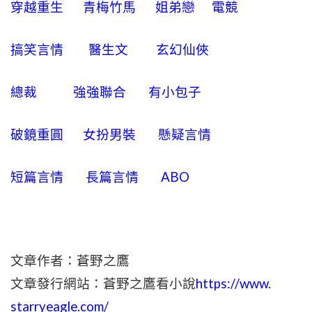
穿越重生
青梅竹馬
姐弟戀
電競
搞笑言情
醫生文
玄幻仙俠
總裁
強強聯合
有小包子
破鏡重圓
女扮男裝
懸疑言情
短篇言情
長篇言情
ABO
文章作者：蒼野之鷹
文章發行網站：蒼野之鷹看小說
https://www.
starryeagle.com/