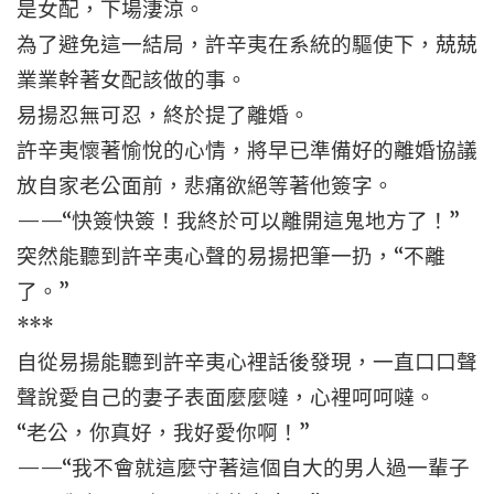
是女配，下場淒涼。
為了避免這一結局，許辛夷在系統的驅使下，兢兢
業業幹著女配該做的事。
易揚忍無可忍，終於提了離婚。
許辛夷懷著愉悅的心情，將早已準備好的離婚協議
放自家老公面前，悲痛欲絕等著他簽字。
——“快簽快簽！我終於可以離開這鬼地方了！”
突然能聽到許辛夷心聲的易揚把筆一扔，“不離
了。”
***
自從易揚能聽到許辛夷心裡話後發現，一直口口聲
聲說愛自己的妻子表面麼麼噠，心裡呵呵噠。
“老公，你真好，我好愛你啊！”
——“我不會就這麼守著這個自大的男人過一輩子