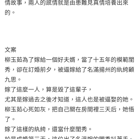
情故事，兩人的感情就是由患難見真情培養出來
的。
文案
柳玉茹為了嫁給一個好夫婿，當了十五年的模範閨
秀，卻在訂婚前夕，被逼嫁給了名滿揚州的紈絝顧
九思。
嫁了這麼一人，算是毀了這輩子，
尤其是嫁過去之後才知道，這人也是被逼娶的她。
柳玉茹心死如灰，把自己關在房間裡三天后，她悟
了。
嫁了這樣的紈絝，還當什麼閨秀。