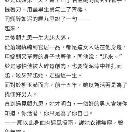
於是成婚第三天，這位出了名溫婉的閨秀抖著手、
提著刀、用盡畢生勇氣上了青樓，
同爛醉如泥的顧九思說了一句——
起來。
之後顧九思一生大起大落，
從落魄紈絝到官居一品，都是這女人站在他身邊，
用嬌弱又單薄的身子扶著他，同他說：“起來。”
於是哪怕他被人碎骨削肉，也要從泥濘中掙扎而
起，咬牙背起她，走過這一生。
而對於柳玉茹而言，前十五年，她以為活著是為了
找個好男人。
直到遇見顧九思，她才明白，一個好的男人會讓你
知道，你活著，你只是為了你自己。
——願以此身血肉遮風擋雨，護她衣裙無塵，鬢