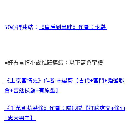
50心得連結：
《皇后劉黑胖》作者：戈鞅
■好看言情小說推薦連結：以下藍色字體
《上京宮情史》作者:未晏齋【古代+宮鬥+強強聯
合+宮廷侯爵+有原型】
《千萬別惹藥修》作者：喵很喵【打臉爽文+修仙
+忠犬男主】