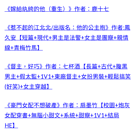
《嫁給紈絝的他（重生）》作者：鹿十七
《惹不起的江北北/出版名：他的公主抱》作者:鳳
久安【短篇+現代+男主是法警+女主是團寵+親情
線+青梅竹馬】
《督主，好巧》作者：七杯酒【長篇+古代+腹黑
男主+假太監+1V1+東廠督主+女扮男裝+輕鬆搞笑
(好笑)+女主穿越】
《豪門女配不想破產》作者：扇墨竹【校園+炮灰
女配穿書+無腦小甜文+系統+甜寵+1V1+結局
HE】