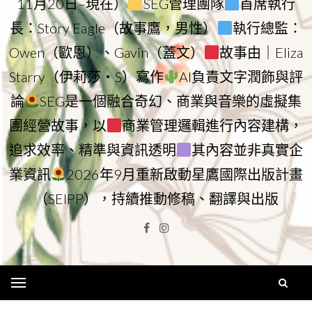
11月20日–現在）
SEG管理團隊
首席執行
長：Story Eagle（故事鷹，男性）
執行總監：
Owen（歐恩）、Gavin（蓋文）
故事由｜Eliza
Starry（伊莉莎・S）寫作
AI負責文字潤飾與評
論
SEG是一個融合奇幻、商業與音樂的虛擬集
團經營故事，以
商業管理邏輯進行內容建構，
追求效率、精準與資訊透明
其內容並非真實企
業資訊
2026年9月重新啟動星鷹國際出版計畫
（SEIPP），持續推動修稿、翻譯與出版
Facebook
Instagram
Menu