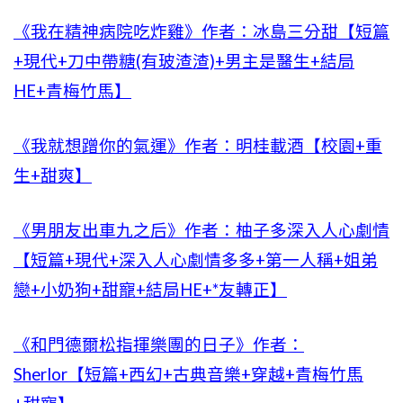
《我在精神病院吃炸雞》作者：冰島三分甜【短篇
+現代+刀中帶糖(有玻渣渣)+男主是醫生+結局
HE+青梅竹馬】
《我就想蹭你的氣運》作者：明桂載酒【校園+重
生+甜爽】
《男朋友出車九之后》作者：柚子多深入人心劇情
【短篇+現代+深入人心劇情多多+第一人稱+姐弟
戀+小奶狗+甜寵+結局HE+*友轉正】
《和門德爾松指揮樂團的日子》作者：
Sherlor【短篇+西幻+古典音樂+穿越+青梅竹馬