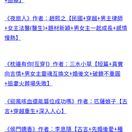
+甜寵】
《夜旅人》作者：趙熙之【民國+穿越+男主律師
+女主法醫(醫生)+題材新穎+男女主一起成長+感情
慢熱】
《枕邊有你[互穿]》作者：三水小草【短篇+真實
向言情+男女主靈魂互換文+婚後文+破鏡不重圓
+追妻火葬場失敗】
《迎風咳血還能篡位成功嗎》作者：匹薩娘子【古
言+穿越重生+深入人心】
《侯門嬌香》作者：李息隱【古言+先婚後愛+種