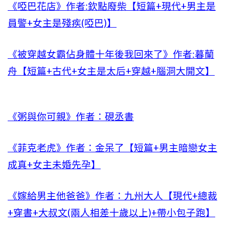
《啞巴花店》作者:欽點廢柴【短篇+現代+男主是
員警+女主是殘疾(啞巴)】
《被穿越女霸佔身體十年後我回來了》作者:暮蘭
舟【短篇+古代+女主是太后+穿越+腦洞大開文】
《粥與你可親》作者：硯丞書
《菲克老虎》作者：金呆了【短篇+男主暗戀女主
成真+女主未婚先孕】
《嫁給男主他爸爸》作者：九州大人【現代+總裁
+穿書+大叔文(兩人相差十歲以上)+帶小包子跑】