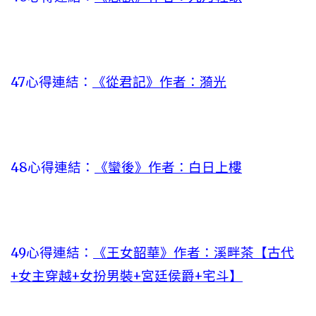
47心得連結：
《從君記》作者：漪光
48心得連結：
《蠻後》作者：白日上樓
49心得連結：
《王女韶華》作者：溪畔茶【古代
+女主穿越+女扮男裝+宮廷侯爵+宅斗】