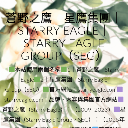
Skip
to
蒼野之鷹｜星鷹集團｜
content
STARRY EAGLE｜
STARRY EAGLE
GROUP（SEG）
本站使用兩個名稱
1｜蒼野之鷹｜Starry
Eagle
2｜星鷹集團｜Starry Eagle
Group（SEG）
官方網站：starryeagle.com
starryeagle.com：品牌、內容與集團官方網站
蒼野之鷹（Starry Eagle）：（2009–2023）
星
鷹集團（Starry Eagle Group，SEG）：（2025年