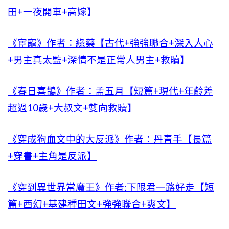
田+一夜開車+高嫁】
《宦寵》作者：綠藥【古代+強強聯合+深入人心
+男主真太監+深情不是正常人男主+救贖】
《春日喜鵲》作者：孟五月【短篇+現代+年齡差
超過10歲+大叔文+雙向救贖】
《穿成狗血文中的大反派》作者：丹青手【長篇
+穿書+主角是反派】
《穿到異世界當魔王》作者:下限君一路好走【短
篇+西幻+基建種田文+強強聯合+爽文】