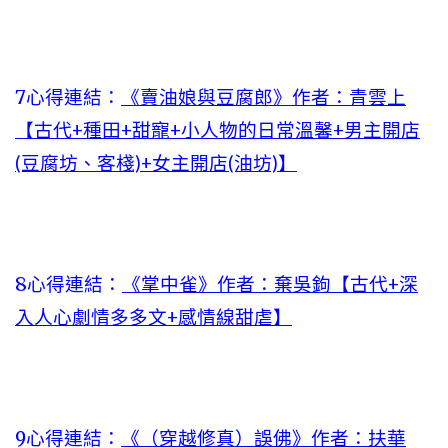
7心得連結：
《賣油娘與豆腐郎》作者：青雲上
【古代+種田+甜寵+小人物的日常溫馨+男主開店
(豆腐坊、客棧)+女主開店(油坊)】
8心得連結：
《掌中雀》作者：棄吳鉤【古代+深
入人心劇情多多文+感情線甜虐】
9心得連結：
《（穿越修真）誤佛》作者：扶華