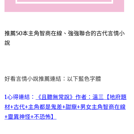
推薦50本主角智商在線、強強聯合的古代言情小
說
好看言情小說推薦連結：以下藍色字體
1心得連結：
《且聽無常說》作者：溫三【地府題
材+古代+主角都是鬼差+甜寵+男女主角智商在線
+靈異神怪+不恐怖】