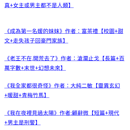
真+女主或男主都不是人類】
《成為第一名媛的妹妹》作者：富茶禮【校園+甜
文+走失孩子回豪門家族】
《老王不在,開荒去了》作者：滄瀾止戈【長篇+百
萬字數+末世+幻想未來】
《我全家都很奇怪》作者：大純二敏【靈異玄幻
+暖甜+青梅竹馬】
《我在夜裡見過太陽》作者:顧辭微【短篇+現代
+男主是刑警】