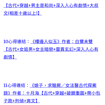
【古代+穿越+男主是和尚+深入人心有劇情+大叔
文(相差十歲以上)】
10心得連結：
《樓邊人似玉》作者：白鷺未雙
【古代+女追男+女主暗戀+靈異玄幻+深入人心有
劇情】
11心得連結：
《娘子，求驗屍／女法醫古代探案
錄》作者：十月海【古代+穿越+破鏡重圓+帶小包
子跑+刑偵+爽文】