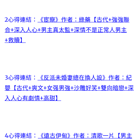
2心得連結：
《宦寵》作者：綠藥【古代+強強聯
合+深入人心+男主真太監+深情不是正常人男主
+救贖】
3心得連結：
《反派未婚妻總在換人設》作者：紀
嬰【古代+爽文+女强男強+沙雕好笑+雙向暗戀+深
入人心有劇情+高甜】
4心得連結：
《遠古伊甸》作者：清歌一片【男主