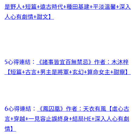
是野人+短篇+遠古時代+種田基建+平淡溫馨+深入
人心有劇情+甜文】
5心得連結：
《諸事皆宜百無禁忌》作者：木沐梓
【短篇+古言+男主是將軍+玄幻+算命女主+甜寵】
6心得連結：
《鳳囚凰》作者：天衣有風【虐心古
言+穿越+一見容止誤終身+結局HE+深入人心有劇
情】