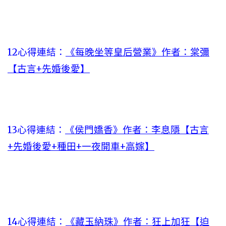
12心得連結：
《每晚坐等皇后營業》作者：棠彌
【古言+先婚後愛】
13心得連結：
《侯門嬌香》作者：李息隱【古言
+先婚後愛+種田+一夜開車+高嫁】
14心得連結：
《藏玉納珠》作者：狂上加狂【迫