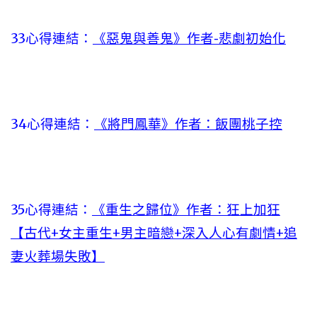
33心得連結：
《惡鬼與善鬼》作者-悲劇初始化
34心得連結：
《將門鳳華》作者：飯團桃子控
35心得連結：
《重生之歸位》作者：狂上加狂
【古代+女主重生+男主暗戀+深入人心有劇情+追
妻火葬場失敗】