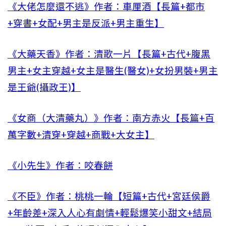
《大佬怎麼還不逃》作者：車厘酒【長篇+都市
+穿書+女配+男主是反派+男主重生】
《大藥天香》作者：清歌一片【長篇+古代+腹黑
男主+女主穿越+女主是醫生(醫女)+女扮男裝+男主
是王爺(攝政王)】
《女商（大清藥丸）》作者：南方赤火【長篇+百
萬字數+清穿+穿越+商戰+大女主】
《小先生》作者：咬春餅
《不臣》作者：桃桃一輪【短篇+古代+宮廷侯爵
+年齡差+深入人心有劇情+輕鬆爆笑小甜文+結局