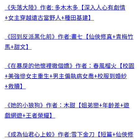
《失落大陸》作者: 多木木多【深入人心有劇情
+女主穿越遠古當野人+種田基建】
《回到反派黑化前》作者:畫七【仙俠修真+青梅竹
馬+甜文】
《在暴戾的他懷裡撒個嬌》作者：春風榴火【校園
+美強慘女主重生+男主偏執病女喬+校服到婚紗
+救贖】
《她的小狼狗》作者：木甜【姐弟戀+年齡差+遊
戲網遊+王者榮耀】
《成為仙君心上蛟》作者:雪下金刀【短篇+仙俠修